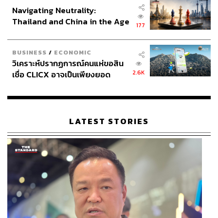
Navigating Neutrality:
Thailand and China in the Age
177
of a New Global Order
BUSINESS
/
ECONOMIC
วิเคราะห์ปรากฏการณ์คนแห่ขอสิน
2.6K
เชื่อ CLICX อาจเป็นเพียงยอด
ภูเขาน้ำแข็ง ของปัญหาหนี้ครัว
เรือนไทยที่ถูกซุกไว้
LATEST STORIES