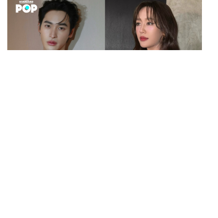
พฤภัทร ทรงเที่ยง
นักเขียนผู้ชอบความท้าทาย การออกกำลังกาย
กิจกรรมกลางแจ้ง สนใจภาษาและวัฒนธรรม
การกินดื่ม
ENTERTAINMENT
เก้า นพเก้า และ พาย รินรดา เตรียมร่วมงานกันใน ‘รสกาล
...
Enchanted Taste In Time’