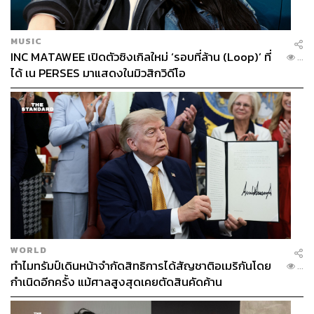
MUSIC
INC MATAWEE เปิดตัวซิงเกิลใหม่ ‘รอบที่ล้าน (Loop)’ ที่
...
ได้ เน PERSES มาแสดงในมิวสิกวิดีโอ
TAGS:
Blue Valentine
Love Actually
My Best Friend’s Wedding
Good Will Hunting
The Perks of Being a Wallflower
The Notebook
How to Be Single
Fantastic Beasts: The Crimes of Grindelwald
วันวาเลนไทน์
Valentine's Day
Sex and the City
He’s Just Not That Into You
109
WORLD
ทำไมทรัมป์เดินหน้าจำกัดสิทธิการได้สัญชาติอเมริกันโดย
...
กำเนิดอีกครั้ง แม้ศาลสูงสุดเคยตัดสินคัดค้าน
ABOUT THE AUTHOR