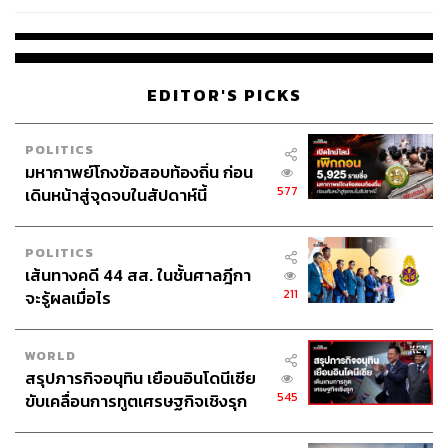
4 นัด จากระยะไกล
EDITOR'S PICKS
POLITICS
มหากาพย์โกงข้อสอบท้องถิ่น ก่อน
577
เดินหน้าสู่จุดจบในสัปดาห์นี้
POLITICS
เส้นทางคดี 44 สส. ในชั้นศาลฎีกา
211
จะรู้ผลเมื่อไร
WORLD
สรุปภารกิจอนุทิน เยือนอินโดนีเซีย
545
ขับเคลื่อนการทูตเศรษฐกิจเชิงรุก
ประกาศหุ้นส่วนยุทธศาสตร์ไทย –
อินโดนีเซีย