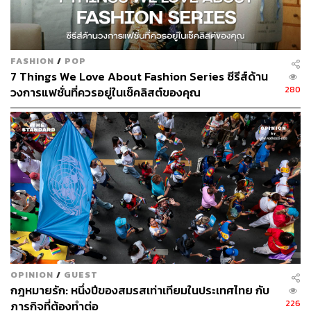
FASHION
/
POP
7 Things We Love About Fashion Series ซีรีส์ด้าน
280
วงการแฟชั่นที่ควรอยู่ในเช็คลิสต์ของคุณ
OPINION
/
GUEST
กฎหมายรัก: หนึ่งปีของสมรสเท่าเทียมในประเทศไทย กับ
226
ภารกิจที่ต้องทำต่อ