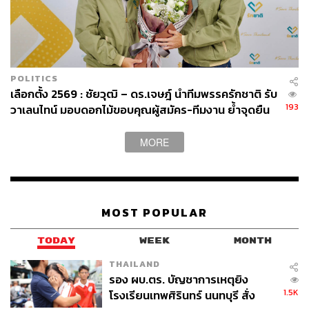
POLITICS
เลือกตั้ง 2569 : ชัยวุฒิ – ดร.เจษฎ์ นำทีมพรรครักชาติ รับ
193
วาเลนไทน์ มอบดอกไม้ขอบคุณผู้สมัคร-ทีมงาน ย้ำจุดยืน
น้ำดีไล่น้ำเสีย เดินหน้าสร้างสถาบันการเมืองน้ำดี
MORE
MOST POPULAR
TODAY
WEEK
MONTH
THAILAND
รอง ผบ.ตร. บัญชาการเหตุยิง
1.5K
โรงเรียนเทพศิรินทร์ นนทบุรี สั่ง