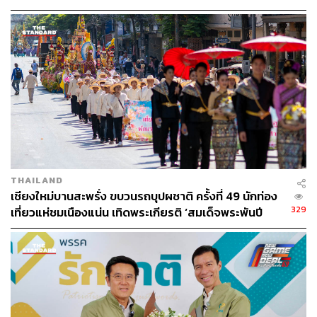
THAILAND
เชียงใหม่บานสะพรั่ง ขบวนรถบุปผชาติ ครั้งที่ 49 นักท่อง
329
เที่ยวแห่ชมเนืองแน่น เทิดพระเกียรติ ‘สมเด็จพระพันปี
หลวง’ สืบสานอัตลักษณ์ล้านนา