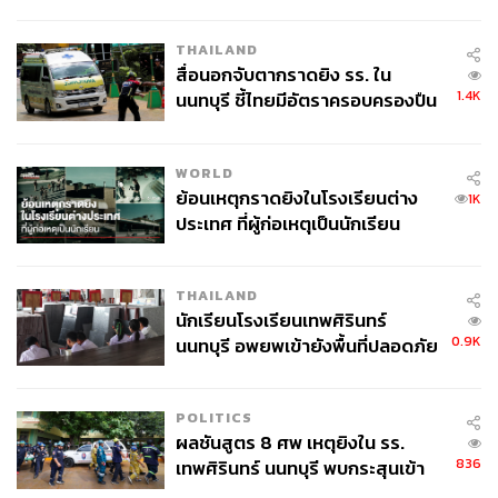
ค้นหา 2 รอบยืนยันไร้คนติดค้าง พบ
ศพปู่-ย่าที่บ้านพักผู้ก่อเหตุ
THAILAND
สื่อนอกจับตากราดยิง รร. ใน
1.4K
นนทบุรี ชี้ไทยมีอัตราครอบครองปืน
สูงในระดับต้นของภูมิภาค
WORLD
ย้อนเหตุกราดยิงในโรงเรียนต่าง
1K
ประเทศ ที่ผู้ก่อเหตุเป็นนักเรียน
THAILAND
นักเรียนโรงเรียนเทพศิรินทร์
0.9K
นนทบุรี อพยพเข้ายังพื้นที่ปลอดภัย
ชั่วคราว หลังเหตุใช้อาวุธปืนภายใน
โรงเรียนคลี่คลาย
POLITICS
ผลชันสูตร 8 ศพ เหตุยิงใน รร.
836
เทพศิรินทร์ นนทบุรี พบกระสุนเข้า
จุดสำคัญ ‘ศีรษะ-หน้าอก’ ครูถูกยิง