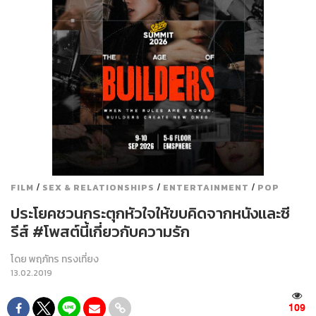
/
/
/
FILM
SEX & RELATIONSHIPS
ENTERTAINMENT
POP
ประโยคชวนกระตุกหัวใจให้ขบคิดจากหนังและซี
รีส์ #โพสต์นี้เกี่ยวกับความรัก
โดย
พฤภัทร ทรงเที่ยง
13.02.2019
109