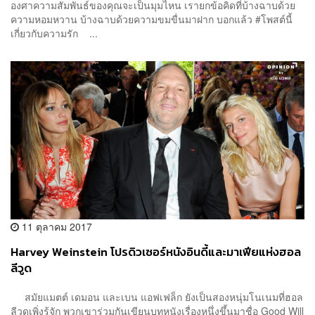
องศาความสัมพันธ์ของคุณจะเป็นมุมไหน เรายกข้อคิดที่บ้างฉาบด้วย
ความหอมหวาน บ้างฉาบด้วยความขมขื่นมาฝาก บอกแล้ว #โพสต์นี้
เกี่ยวกับความรัก ...
11 ตุลาคม 2017
Harvey Weinstein โปรดิวเซอร์หนังอินดี้และมาเฟียแห่งฮอล
ลีวูด
สมัยแมตต์ เดมอน และเบน แอฟเฟล็ก ยังเป็นสองหนุ่มโนเนมที่ฮอล
ลีวูดเพิ่งรู้จัก พวกเขาร่วมกันเขียนบทหนังเรื่องหนึ่งขึ้นมาชื่อ Good Will