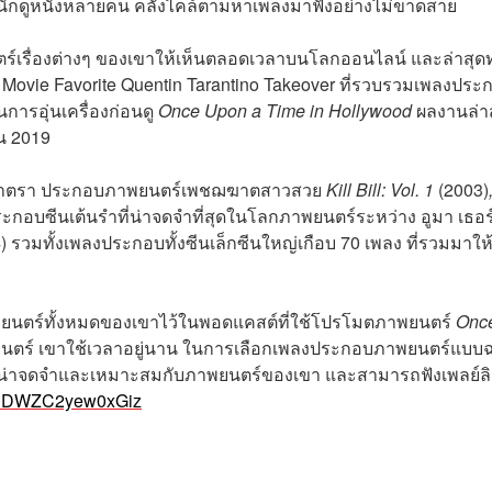
นักดูหนังหลายคน คลั่งไคล้ตามหาเพลงมาฟังอย่างไม่ขาดสาย
์เรื่องต่างๆ ของเขาให้เห็นตลอดเวลาบนโลกออนไลน์ และล่าสุด
lm & Movie Favorite Quentin Tarantino Takeover ที่รวบรวมเพลงประ
การอุ่นเครื่องก่อนดู
Once Upon a Time in Hollywood
ผลงานล่า
ยน 2019
นาตรา ประกอบภาพยนตร์เพชฌฆาตสาวสวย
Kill Bill: Vol. 1
(2003)
ระกอบซีนเต้นรำที่น่าจดจำที่สุดในโลกภาพยนตร์ระหว่าง อูมา เธอร
 รวมทั้งเพลงประกอบทั้งซีนเล็กซีนใหญ่เกือบ 70 เพลง ที่รวมมาให้
พยนตร์ทั้งหมดของเขาไว้ในพอดแคสต์ที่ใช้โปรโมตภาพยนตร์
Onc
ภาพยนตร์ เขาใช้เวลาอยู่นาน ในการเลือกเพลงประกอบภาพยนตร์แบบ
ากที่น่าจดจำและเหมาะสมกับภาพยนตร์ของเขา และสามารถฟังเพลย์ลิ
QZF1DWZC2yew0xGiz