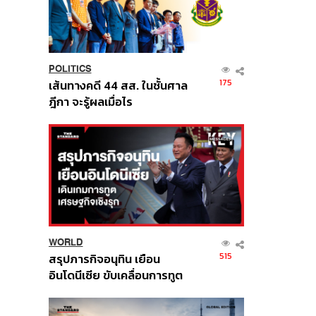
POLITICS
175
เส้นทางคดี 44 สส. ในชั้นศาล
ฎีกา จะรู้ผลเมื่อไร
WORLD
515
สรุปภารกิจอนุทิน เยือน
อินโดนีเซีย ขับเคลื่อนการทูต
เศรษฐกิจเชิงรุก ประกาศหุ้น
ส่วนยุทธศาสตร์ไทย –