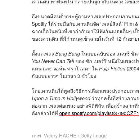
เควนติน ทาทันทิโน กลายเป็นผู้กำกับในดวงใจของ
ถึงขนาดมีคนตั้งกระทู้ถามหาเพลงประกอบภาพยนตร
Spotify ได้ร่วมมือกับเควนตินจัด ‘เพลย์ลิสต์’ Fi
ฉากเด็ดในหนังที่เขากำกับมาให้ฟังกันแบบเต็มๆ เป็น
ของเควนติน ที่มีกำหนดเข้าฉายในวันที่ 12 กันยา
ตั้งแต่เพลง
Bang Bang
ในแบบฉบับของ แนนซี ซิ
You Never Can Tell
ของ ชัก เบอร์รี หนึ่งในเพลงป
แมน และ จอห์น ทราโวลตา ใน
Pulp Fiction
(2004)
กันแบบยาวๆ ในเวลา 3 ชั่วโมง
โดยเควนตินได้พูดถึงวิธีการเลือกเพลงประกอบภา
Upon a Time in Hollywood
ว่าทุกครั้งที่สร้าง
ต่อฉาก เพลงต่อเพลง อย่างพิถีพิถัน เพื่อสร้างฉ
ดังกล่าวได้ที่
open.spotify.com/playlist/37i9d
ภาพ: Valery HACHE / Getty Image