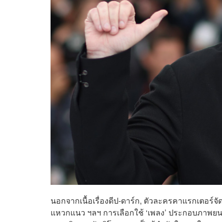
นอกจากเนื้อเรื่องดีป-ดาร์ก, ตัวละครคาแรกเตอร์จ
แหวกแนว ฯลฯ การเลือกใช้ ‘เพลง’ ประกอบภาพยนตร