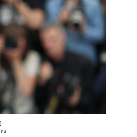
์
ของ