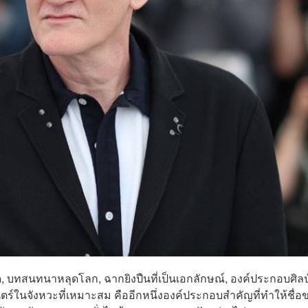
ัด, บทสนทนาหลุดโลก, ฉากยิงปืนที่เป็นเอกลักษณ์, องค์ประกอบศิลป
์ในจังหวะที่เหมาะสม คืออีกหนึ่งองค์ประกอบสำคัญที่ทำให้ชื่อ