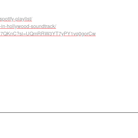
otify-playlist/
in-hollywood-soundtrack/
er5nE7QKnC?si=UQmRRW3YT7yPY1vq0gorCw