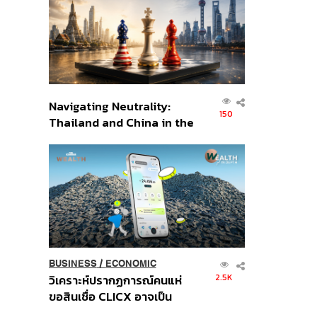
อินโดนีเซีย
Navigating Neutrality:
150
Thailand and China in the
Age of a New Global
Order
BUSINESS
/
ECONOMIC
2.5K
วิเคราะห์ปรากฏการณ์คนแห่
ขอสินเชื่อ CLICX อาจเป็น
เพียงยอดภูเขาน้ำแข็ง ของ