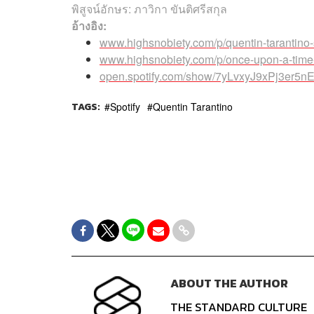
พิสูจน์อักษร: ภาวิกา ขันติศรีสกุล
อ้างอิง:
www.highsnobiety.com/p/quentin-tarantino-sp
www.highsnobiety.com/p/once-upon-a-time-
open.spotify.com/show/7yLvxyJ9xPj3
TAGS:
Spotify
Quentin Tarantino
ABOUT THE AUTHOR
THE STANDARD CULTURE