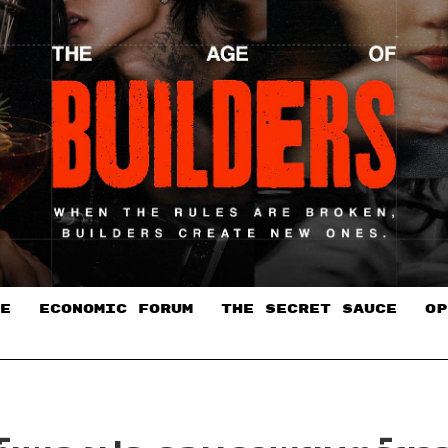
E
ECONOMIC FORUM
THE SECRET SAUCE​
OP