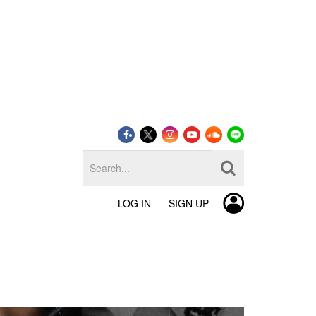
LOG IN
SIGN UP