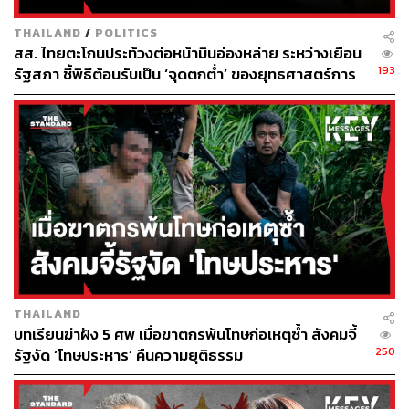
อ้างอิง:
Lewis GF, Brewer BJ (2023) Detection of the
THAILAND
/
POLITICS
cosmological time dilation of high-redshift quasars.
สส. ไทยตะโกนประท้วงต่อหน้ามินอ่องหล่าย ระหว่างเยือน
Nature Astronomy 1–5.
https://doi.org/10.1038/s4155
193
รัฐสภา ชี้พิธีต้อนรับเป็น ‘จุดตกต่ำ’ ของยุทธศาสตร์การ
0-023-02029-2
ทูตไทย
Ivezic, Z., &amp; MacLeod, C. L. (2013). Optical
variability of quasars: A damped random walk.
arXiv.org. https://arxiv.org/abs/1312.3966
https://www.sydney.edu.au/news-opinion/news/2023/
07/04/quasar-clocks-show-universe-appears-five-tim
es-slower-after-big-bang-einstein-relativity.html
https://theconversation.com/astronomers-see-ancient
-galaxies-flickering-in-slow-motion-due-to-expanding
-space-208621
THAILAND
บทเรียนฆ่าฝัง 5 ศพ เมื่อฆาตกรพ้นโทษก่อเหตุซ้ำ สังคมจี้
TAGS:
เวลา
นักดาราศาสตร์
Key Messages
Science
250
รัฐงัด ‘โทษประหาร’ คืนความยุติธรรม
เอกภพ
จักรวาล