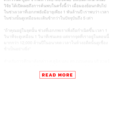
วิจัย ได้เปิดเผยถึงการค้นพบในครั้งนี้ว่า เมื่อมองย้อนกลับไป
ในช่วงเวลาที่เอกภพยังมีอายุเพียง 1 พันล้านปี เราพบว่า เวลา
ในช่วงนั้นดูเหมือนจะเดินช้ากว่าในปัจจุบันถึง 5 เท่า
“ถ้าคุณอยู่ในจุดนั้น ช่วงที่เอกภพเราเพิ่งถือกำเนิดขึ้น เวลา 1
วินาทีจะดูเหมือน 1 วินาทีเช่นเคย แต่จากจุดที่เราอยู่ในตอนนี้
มากกว่า 12,000 ล้านปีในอนาคต เวลาในห้วงอดีตนั้นดูเชื่อง
ช้าเป็นอย่างยิ่ง”
สำหรับการศึกษาดังกล่าว ศ.ลูอิส และ ดร.เบรนดอน บริวเวอร์
จากมหาวิทยาลัยโอ๊กแลนด์ ได้ร่วมกันวิเคราะห์ข้อมูลจาก
เควซาร์ 190 แห่งที่ถูกสำรวจอย่างต่อเนื่องเป็นเวลานานกว่า
READ MORE
20 ปี เพื่อใช้เควซาร์เป็น ‘นาฬิกา’ วัดการเดินของเข็มเวลาใน
ช่วงต่างๆ ของเอกภพได้
‘เควซาร์’ ย่อมาจากคำว่า QUAsi-StellAR Radio Source
หรือแหล่งกำเนิดคลื่นวิทยุคล้ายดาวฤกษ์ ถูกค้นพบครั้งแรก
ในช่วงปลายยุคทศวรรษ 1950 อย่างไรก็ตาม เควซาร์ไม่ใช่