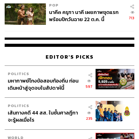
POP
นาคี๓ ครุฑา นาคี เผยภาพชุดแรก
713
พร้อมปักวันฉาย 22 ต.ค. นี้
EDITOR'S PICKS
POLITICS
มหากาพย์โกงข้อสอบท้องถิ่น ก่อน
597
เดินหน้าสู่จุดจบในสัปดาห์นี้
POLITICS
เส้นทางคดี 44 สส. ในชั้นศาลฎีกา
235
จะรู้ผลเมื่อไร
WORLD