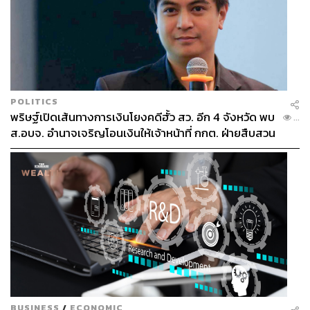
POLITICS
พริษฐ์เปิดเส้นทางการเงินโยงคดีฮั้ว สว. อีก 4 จังหวัด พบ
...
ส.อบจ. อำนาจเจริญโอนเงินให้เจ้าหน้าที่ กกต. ฝ่ายสืบสวน
BUSINESS
/
ECONOMIC