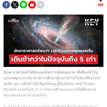
285
นักดาราศาสตร์ได้สังเกตเห็นการเดินของเวลาที่เชื่องช้าใน
เอกภพยุคแรกเริ่ม ด้วยการศึกษาย้อนกลับไปในช่วงที่เอกภพ
ยังมีอายุราวพันล้านปี พิสูจน์ทฤษฎีสัมพัทธภาพทั่วไปของ
อัลเบิร์ต ไอน์สไตน์ ว่า การขยายตัวของเอกภพได้ยืดขยาย
ขนาดของเวลาด้วยเช่นกัน
ศ.เกไรนต์ ลูอิส จากมหาวิทยาลัยซิดนีย์ ซึ่งเป็นหัวหน้าคณะ