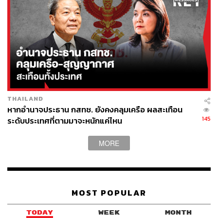
285
ABOUT THE AUTHOR
THAILAND
หากอำนาจประธาน กสทช. ยังคงคลุมเครือ ผลสะเทือน
กรทอง วิริยะเศวตกุล
145
ระดับประเทศที่ตามมาจะหนักแค่ไหน
นักสื่อสารดาราศาสตร์ ครีเอเตอร์ด้านอวกาศ
MORE
MOST POPULAR
TODAY
WEEK
MONTH