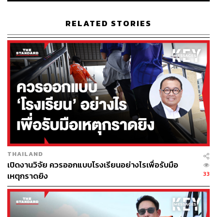
ทว่ามหานวดาราก็ยังมีข้อจำกัดซ่อนอยู่ ทั้งคุณลักษณะ
เฉพาะของซูเปอร์โนวาแต่ละครั้ง และแม้จะสว่างไสวแค่ไหน
RELATED STORIES
ก็ยังช่วยให้นักดาราศาสตร์สำรวจไปได้ไกลแค่ครึ่งหนึ่งของ
อายุเอกภพเท่านั้น แต่งานวิจัยดังกล่าวได้เปิดเผยว่า ซูเปอร์โน
วาในยุคนั้นกินระยะเวลานานเป็น 2 เท่าเมื่อเทียบกับ
ปรากฏการณ์ในปัจจุบัน
ดังนั้นนักดาราศาสตร์จึงหันมาใช้เควซาร์ที่มีความสว่าง
มากกว่าซูเปอร์โนวา และสามารถสังเกตย้อนกลับไปในกาล
เวลาได้ไกลกว่ากัน อย่างไรก็ตาม ความพยายามศึกษาใน
ช่วงแรกนั้นจบลงด้วยความล้มเหลว เพราะเควซาร์ทั้งแหล่งที่
อยู่ใกล้และไกลจากโลกนับร้อยแห่งกลับมีความเหมือนกัน
หรือก็คือไม่สามารถใช้เพื่อวัดความยืดขยายขนาดของเวลา
THAILAND
หรือ Time Dilation ได้
เปิดงานวิจัย ควรออกแบบโรงเรียนอย่างไรเพื่อรับมือ
33
เหตุกราดยิง
ทว่าจากข้อมูลชุดใหม่ที่เปิดเผยมาในปี 2023 ซึ่งสำรวจเคว
ซาร์ทั้ง 190 แห่งในย่านอินฟราเรด แสงสีแดงและเขียวได้
ทำให้ แซคคารี สโตน นักดาราศาสตร์จากมหาวิทยาลัย
อิลลินอยส์ สามารถจำแนกประเภทด้วยวิธี ‘Damped