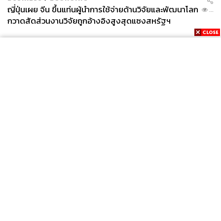
ญี่ปุ่นเผย จีน ขึ้นแท่นผู้นำการใช้จ่ายด้านวิจัยและพัฒนาโลก
...
กวาดสัดส่วนงานวิจัยถูกอ้างอิงสูงสุดแซงสหรัฐฯ
News
Wealth
Pop
Podcast
Video
Now
Opinion
Careers
Events
Privacy
About
Contact
Policy
FOR
ADVERTISING
MEMBERSHIP