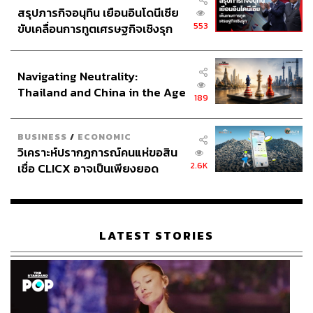
สรุปภารกิจอนุทิน เยือนอินโดนีเซีย
553
ขับเคลื่อนการทูตเศรษฐกิจเชิงรุก
ประกาศหุ้นส่วนยุทธศาสตร์ไทย –
อินโดนีเซีย
Navigating Neutrality:
Thailand and China in the Age
189
of a New Global Order
BUSINESS
/
ECONOMIC
วิเคราะห์ปรากฏการณ์คนแห่ขอสิน
2.6K
เชื่อ CLICX อาจเป็นเพียงยอด
ภูเขาน้ำแข็ง ของปัญหาหนี้ครัว
เรือนไทยที่ถูกซุกไว้
LATEST STORIES