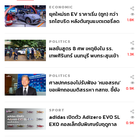
ECONOMIC
ยุคใหม่รถ EV ราคาเริ่ม (ถูก) กว่า
1.8K
รถไฮบริด หลังต้นทุนแบตเตอรี่ลด
ลง - จีนแห่บุกตลาดเกิดใหม่
POLITICS
ผลชันสูตร 8 ศพ เหตุยิงใน รร.
1.3K
เทพศิรินทร์ นนทบุรี พบกระสุนเข้า
จุดสำคัญ ‘ศีรษะ-หน้าอก’ ครูถูกยิง
4 นัด จากระยะไกล
POLITICS
ศาลปกครองไม่รับฟ้อง ‘หมอสรณ’
0.9K
ขอเพิกถอนมติสรรหา กสทช. ชี้ยัง
ไม่ใช่ผู้เดือดร้อนเสียหาย
SPORT
adidas เปิดตัว Adizero EVO SL
0.9K
EXO คอลเล็กชันพิเศษรับฤดูกาล
College Football