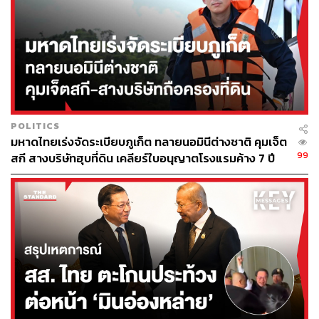
Random Walk’ จนทำให้สามารถระบุจุดคล้ายกันของเคว
ซาร์แต่ละแห่ง และนำไปสู่การใช้ความคล้ายดังกล่าวมาวัด
เป็น ‘นาฬิกา’ เทียบการเดินของเข็มเวลาในแต่ละช่วงได้
ลูอิสให้ความเห็นว่า “ซูเปอร์โนวาเป็นเหมือนแสงไฟสว่างวาบ
ทำให้เราศึกษาได้ค่อนข้างง่าย ส่วนเควซาร์มีความซับซ้อน
กว่านั้น มันเป็นเหมือนพลุไฟ ดังนั้นสิ่งที่เราทำคือการแปลง
POLITICS
พลุไฟแหล่งนี้ออกมา เพื่อแสดงให้เห็นว่าเควซาร์ก็สามารถใช้
มหาดไทยเร่งจัดระเบียบภูเก็ต ทลายนอมินีต่างชาติ คุมเจ็ต
เป็นมาตรวัดเวลาในเอกภพยุคแรกได้”
99
สกี สางบริษัทฮุบที่ดิน เคลียร์ใบอนุญาตโรงแรมค้าง 7 ปี
โดยผลการศึกษาครั้งนี้ คณะนักวิจัยพบหลักฐานการขยายตัว
ของเอกภพและการยืดขยายขนาดของเวลาในเควซาร์ที่อยู่
ไกลออกไป และ ศ.ลูอิส ได้อธิบายเพิ่มเติมว่า “ด้วยข้อมูลชุด
ใหม่และการวิเคราะห์ล่าสุดเราสามารถยืนยันได้ว่า เข็มเวลา
ของเควซาร์เหล่านี้ดำเนินไปตามที่ทฤษฎีสัมพัทธภาพของ
ไอน์สไตน์ที่ได้ทำนายเอาไว้”
ภาพจำลองเควซาร์: NASA, ESA and J. Olmsted (STScI)