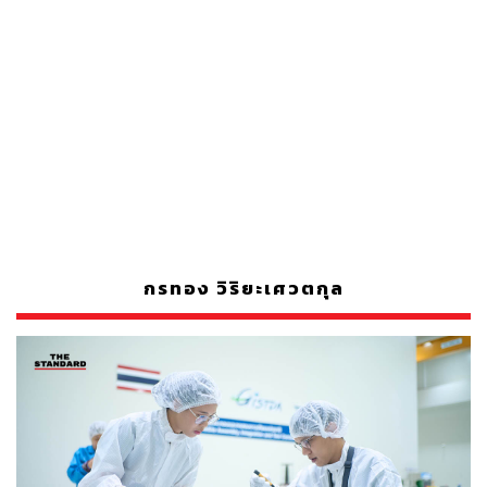
กรทอง วิริยะเศวตกุล