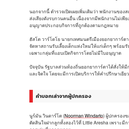
นอกจากนี้ ตำรวจเปิดเผยเพิ่มเติมว่า พนักงานของสถานร
ส่งเสียงดังรบกวนคนอื่น เนื่องจากมีพนักงานไม่เพี
อนุญาตประกอบกิจการที่ถูกต้องตามกฎหมาย
ฮัสโต วาร์โดโย นายกเทศมนตรีเมืองยอกยาการ์ตา ได
จัดหาสถานรับเลี้ยงเด็กแห่งใหม่ให้แก่เด็กๆ พร้
เฉพาะกลุ่มที่แอบเปิดกิจการโดยไม่มีใบอนุญาต
ปัจจุบัน รัฐบาลส่วนท้องถิ่นยอกยาการ์ตาได้สั่งให้
และจิตใจ โดยจะมีการเปิดบริการให้คำปรึกษาเยีย
คำบอกเล่าจากผู้ปกครอง
นูร์มัน วินดาร์โต (
Noorman Windarto
) ผู้ปกครองข
ตัดสินใจฝากลูกทั้งสองไว้ที่ Little Aresha เพรา