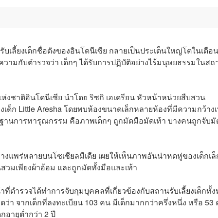
บเลี้ยงเด็กชื่อดังของอินโดนีเซีย กลายเป็นประเด็นใหญ่โตในเดือ
ความกับตำรวจว่า เด็กๆ ได้รับการปฏิบัติอย่างไร้มนุษยธรรมในสถา
าติอินโดนีเซีย นำโดย ริซกิ เอเดรียน หัวหน้าหน่วยสืบสวน
ด็ก Little Aresha โดยพบห้องขนาดเล็กหลายห้องที่มีความกว้างเ
ักฐานการทารุณกรรม คือภาพเด็กๆ ถูกมัดมือมัดเท้า บางคนถูกจับมั
่างแพร่หลายบนโซเชียลมีเดีย เผยให้เห็นภาพอันน่าหดหู่ของเด็กเล็ก
วมเพียงผ้าอ้อม และถูกมัดทั้งมือและเท้า
ี่ตำรวจได้ทำการจับกุมบุคคลที่เกี่ยวข้องกับสถานรับเลี้ยงเด็กทั้
 จากเด็กที่ลงทะเบียน 103 คน มีเด็กมากกว่าครึ่งหนึ่ง หรือ 53
อายุต่ำกว่า 2 ปี