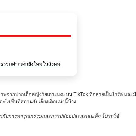
ฒนธรรมฝากเด็กยังใหม่ในสังคม
รภาพจากปากเด็กหญิงวัยเตาะแตะบน TikTok ที่กลายเป็นไวรัล และม
ไรขึ้นที่สถานรับเลี้ยงเด็กแห่งนี้บ้าง
นเกี่ยวกับการทารุณกรรมและการปล่อยปละละเลยเด็ก โปรดใช้