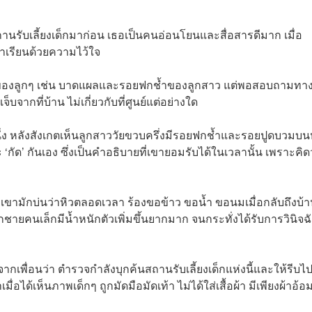
้าสถานรับเลี้ยงเด็กมาก่อน เธอเป็นคนอ่อนโยนและสื่อสารดีมาก เมื่อ
้าเรียนด้วยความไว้ใจ
ปกติของลูกๆ เช่น บาดแผลและรอยฟกช้ำของลูกสาว แต่พอสอบถามทา
็บจากที่บ้าน ไม่เกี่ยวกับที่ศูนย์แต่อย่างใด
หนึ่ง หลังสังเกตเห็นลูกสาววัยขวบครึ่งมีรอยฟกช้ำและรอยปูดบวมบน
กัด’ กันเอง ซึ่งเป็นคำอธิบายที่เขายอมรับได้ในเวลานั้น เพราะคิด
องเขามักบ่นว่าหิวตลอดเวลา ร้องขอข้าว ขอน้ำ ขอนมเมื่อกลับถึงบ้
ยคนเล็กมีน้ำหนักตัวเพิ่มขึ้นยากมาก จนกระทั่งได้รับการวินิจฉั
จากเพื่อนว่า ตำรวจกำลังบุกค้นสถานรับเลี้ยงเด็กแห่งนี้และให้รีบไป
่อได้เห็นภาพเด็กๆ ถูกมัดมือมัดเท้า ไม่ได้ใส่เสื้อผ้า มีเพียงผ้าอ้อ