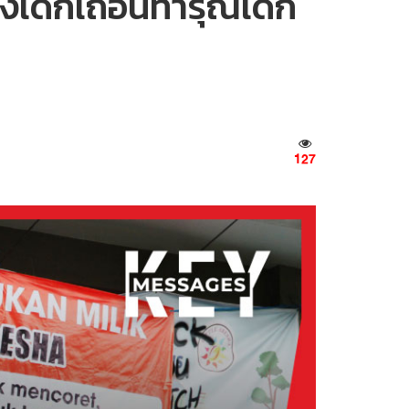
ยงเด็กเถื่อนทารุณเด็ก
127