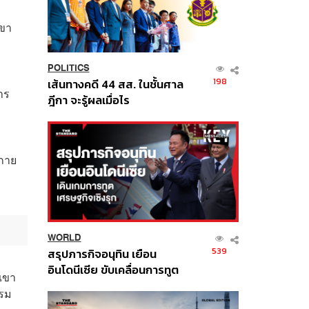
เขา
POLITICS
198
เส้นทางคดี 44 สส. ในชั้นศาล
าร
ฎีกา จะรู้ผลเมื่อไร
งกาย
WORLD
539
สรุปภารกิจอนุทิน เยือน
อินโดนีเซีย ขับเคลื่อนการทูต
 เขา
เศรษฐกิจเชิงรุก ประกาศหุ้น
รรม
ส่วนยุทธศาสตร์ไทย –