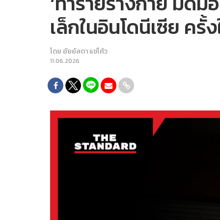
‘ทำร้ายร่างกาย มัดมือ
เล็กในอินโดนีเซีย ครั
โดย
อัยย์ลดา แซ่โค้ว
11.06.2026