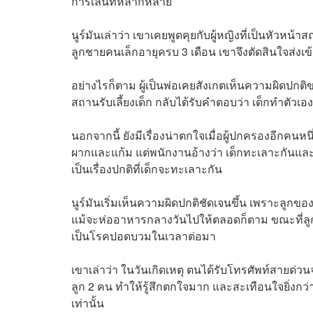
การเล่นที่หลากหลาย
นูร์มันเล่าว่า เขาเคยพูดคุยกับผู้หญิงที่เป็นหัวหน
ลูกชายคนเล็กอายุครบ 3 เดือน เขาจึงตัดสินใจส่งเข
อย่างไรก็ตาม ผู้เป็นพ่อเคยสังเกตเห็นความผิด
สถานรับเลี้ยงเด็ก กลับได้รับคำตอบว่า เด็กทำตัวเองเจ
นอกจากนี้ ยังมีเรื่องน่าตกใจเมื่อผู้ปกครองอีกคน
ผากและแก้ม แต่พนักงานอ้างว่า เด็กทะเลาะกันและ ‘
เป็นเรื่องปกติที่เด็กจะทะเลาะกัน
นูร์มันเริ่มเห็นความผิดปกติชัดเจนขึ้น เพราะลูกข
แม้จะห่ออาหารกลางวันไปให้ตลอดก็ตาม ขณะที่ลูกชา
เป็นโรคปอดบวมในเวลาต่อมา
เขาเล่าว่า ในวันเกิดเหตุ ตนได้รับโทรศัพท์สายด่วน
ลูก 2 คน ทำให้รู้สึกตกใจมาก และสะเทือนใจยิ่งกว่าเมื
เท่านั้น