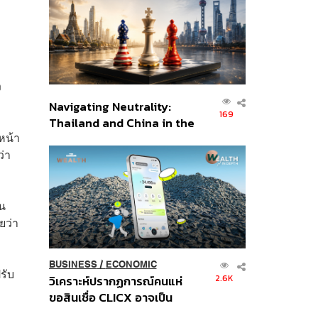
อินโดนีเซีย
ง
Navigating Neutrality:
169
Thailand and China in the
หน้า
Age of a New Global
ว่า
Order
าน
ยว่า
BUSINESS
/
ECONOMIC
รับ
2.6K
วิเคราะห์ปรากฏการณ์คนแห่
ม
ขอสินเชื่อ CLICX อาจเป็น
เพียงยอดภูเขาน้ำแข็ง ของ