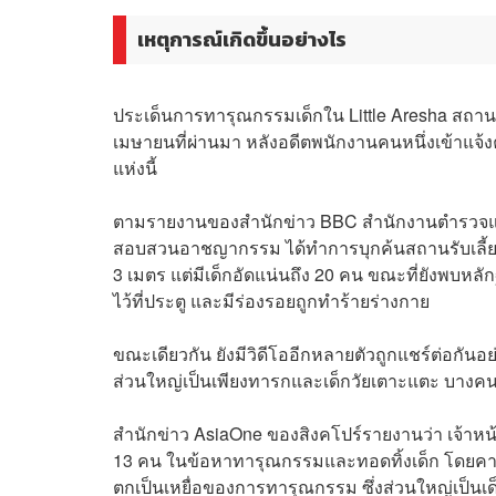
เหตุการณ์เกิดขึ้นอย่างไร
ประเด็นการทารุณกรรมเด็กใน Little Aresha สถานรั
เมษายนที่ผ่านมา หลังอดีตพนักงานคนหนึ่งเข้าแจ้ง
แห่งนี้
ตามรายงานของสำนักข่าว BBC สำนักงานตำรวจแห่งช
สอบสวนอาชญากรรม ได้ทำการบุกค้นสถานรับเลี้ยงเ
3 เมตร แต่มีเด็กอัดแน่นถึง 20 คน ขณะที่ยังพบหล
ไว้ที่ประตู และมีร่องรอยถูกทำร้ายร่างกาย
ขณะเดียวกัน ยังมีวิดีโออีกหลายตัวถูกแชร์ต่อกันอย
ส่วนใหญ่เป็นเพียงทารกและเด็กวัยเตาะแตะ บางคนส
สำนักข่าว AsiaOne ของสิงคโปร์รายงานว่า เจ้าหน้าท
13 คน ในข้อหาทารุณกรรมและทอดทิ้งเด็ก โดยคาดว่า
ตกเป็นเหยื่อของการทารุณกรรม ซึ่งส่วนใหญ่เป็นเด็ก