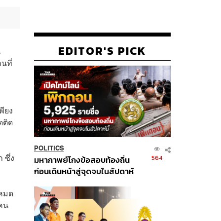
EDITOR'S PICK
น
นที่
พียง
ดติด
POLITICS
 ซึ่ง
564
มหากาพย์โกงข้อสอบท้องถิ่น
ก่อนเดินหน้าสู่จุดจบในสัปดาห์
นี้
งหมด
 คน