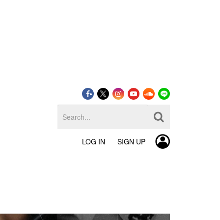
LOG IN
SIGN UP