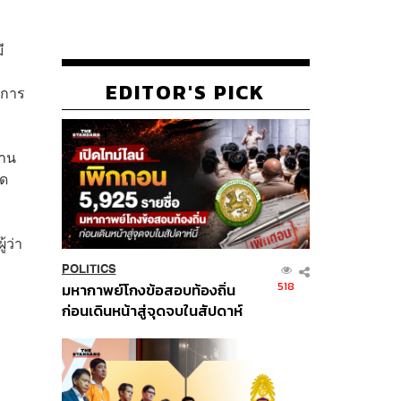
ี
า
EDITOR'S PICK
ชการ
่าน
ัด
้ว่า
POLITICS
518
มหากาพย์โกงข้อสอบท้องถิ่น
ก่อนเดินหน้าสู่จุดจบในสัปดาห์
นี้