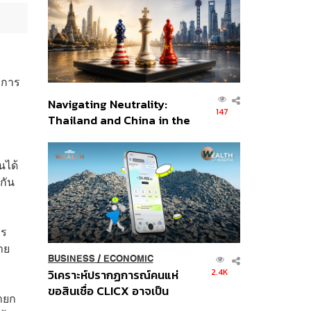
อินโดนีเซีย
าการ
Navigating Neutrality:
147
Thailand and China in the
Age of a New Global
ม
Order
นได้
กัน
าร
าย
BUSINESS
/
ECONOMIC
2.4K
วิเคราะห์ปรากฏการณ์คนแห่
ขอสินเชื่อ CLICX อาจเป็น
ายก
เพียงยอดภูเขาน้ำแข็ง ของ