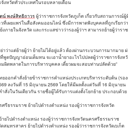
จังหวัดทั่วประเทศในรอบหลายเดือน
ัตน์ พงษ์สิทธิถาวร
ผู้ว่าราชการจังหวัดภูเก็ต เกี่ยวกับสถานการณ์ผู้ม
วที่เผยแพร่ในสื่อสังคมออนไลน์ ซึ่งมีการพาดพิงบุคคลที่ถูกเรียกว่
ัดแย้งภายในจังหวัด และกระแสข่าวว่ารองผู้ว่าฯ สามารถย้ายผู้ว่ารา
ย่าว่าแต่ย้ายผู้ว่า ย้ายไม่ได้อยู่แล้ว ต้องผ่านกระบวนการมากมาย ผ
นที่พูดปัญญาอ่อนเต็มทน จะเอาน้ำยาอะไรไปปลดผู้ว่าราชการจังหว
เป็นความผิดพลาดในการบริหารบุคคล เดี๋ยวผมจะสอบท่านปลัดด้วย”
ทยออกคำสั่งย้ายข้าราชการตำแหน่งประเภทบริหารระดับต้น (รองผู
9 ลงวันที่ 15 มิถุนายน 2569 โดยให้มีผลตั้งแต่วันที่ 16 มิถุนายน
สั่งในวันเดียวกัน รายชื่อผู้ได้รับการแต่งตั้งโยกย้าย ประกอบด้วย
ครศรีธรรมราช ย้ายไปดำรงตำแหน่ง รองผู้ว่าราชการจังหวัด
ก็ต ย้ายไปดำรงตำแหน่ง รองผู้ว่าราชการจังหวัดนครศรีธรรมราช
หวัดสมุทรสาคร ย้ายไปดำรงตำแหน่ง รองผู้ว่าราชการจังหวัดภูเก็ต