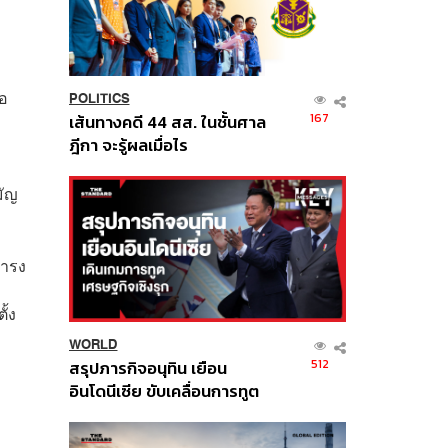
ือ
POLITICS
167
เส้นทางคดี 44 สส. ในชั้นศาล
ฎีกา จะรู้ผลเมื่อไร
มัญ
ดำรง
ั้ง
WORLD
512
สรุปภารกิจอนุทิน เยือน
อินโดนีเซีย ขับเคลื่อนการทูต
เศรษฐกิจเชิงรุก ประกาศหุ้น
ส่วนยุทธศาสตร์ไทย –