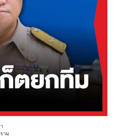
่า
ปราม