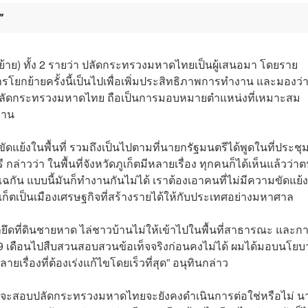
”
ง (ย้าย) ทั้ง 2 รายว่า ปลัดกระทรวงมหาดไทยเป็นผู้เสนอมา โดยราย
รโยกย้ายครั้งนี้เป็นไปเพื่อเพิ่มประสิทธิภาพการทำงาน และมองว่
รองปลัดกระทรวงมหาดไทย ถือเป็นการมอบหมายตำแหน่งที่เหมาะสม
งาน
มขัดแย้งในพื้นที่ รวมถึงเป็นไปตามที่นายกรัฐมนตรีได้พูดในที่ประชุ
่าวว่า ในพื้นที่จังหวัดภูเก็ตมีหลายเรื่อง ทุกคนก็ได้เห็นแล้วว่าต
รแฉกัน แบบนี้มันก็ทำงานกันไม่ได้ เราต้องเอาคนที่ไม่มีความขัดแย้ง
็ตเป็นเมืองเศรษฐกิจที่สร้างรายได้ให้กับประเทศอย่างมหาศาล
กยึดที่ดินชายหาด ไล่ชาวบ้านไม่ให้เข้าไปในพื้นที่สาธารณะ และก
 9 เดือนไปสืบสวนสอบสวนข้อเท็จจริงก่อนคงไม่ได้ ผมได้มอบนโยบ
รื่องที่ต้องเร่งแก้ไขโดยเร็วที่สุด” อนุทินกล่าว
ุว่า จะสอบปลัดกระทรวงมหาดไทยจะยังคงดำเนินการต่อใช่หรือไม่ น