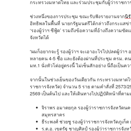
กระทรวงมหาดไทย และร่วมประชุมกับผู้ว่าราชการ
ช่วงหนึ่งของการประชุม ขณะรับฟังรายงานจาก
นิร
อิทธิพลในพื้นที่ นายกรัฐมนตรีได้กล่าวถึงกระแสข่า
‘รองผู้ว่าฯ ซีฟู้ด’ รวมถึงข้อความที่อ้างถึงความข
จังหวัดได้
“ผมก็อยากจะรู้ รองผู้ว่าฯ จะเอาอะไรไปปลดผู้ว่าฯ อ
หลายคน 4-5 ชื่อ และยังต้องผ่านที่ประชุม ครม. ค
มท.1 นั่งหัวโด่อยู่ตรงนี้ ไม่เซ็นสักอย่าง นี่ถือ
จากนั้นในช่วงเย็นของวันเดียวกัน กระทรวงมหาดไ
ราชการจังหวัด) จำนวน 5 ราย ตามคำสั่งที่ 2573/256
2569 เป็นต้นไป และให้เดินทางไปปฏิบัติหน้าที่ตามคำ
จิราพร อมาตยกุล รองผู้ว่าราชการจังหวัดน
สมุทรสาคร
ธีระพงศ์ ช่วยชู รองผู้ว่าราชการจังหวัดภูเ
ร.ต.อ. เขตรัฐ ชาญศิลป์ รองผู้ว่าราชการจัง