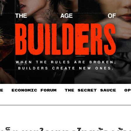
E
ECONOMIC FORUM
THE SECRET SAUCE​
OP