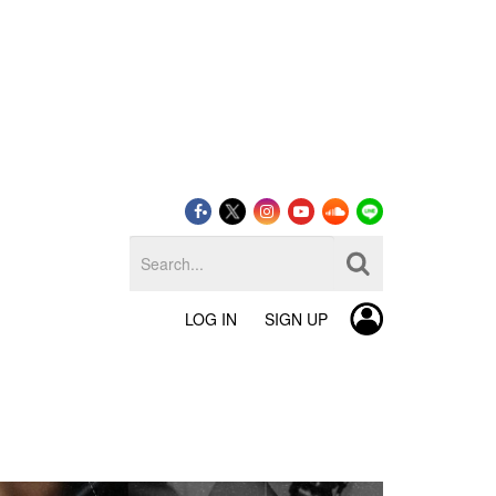
LOG IN
SIGN UP