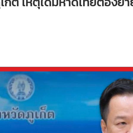
ก็ต เหตุใดมหาดไทยต้องย้ายผู