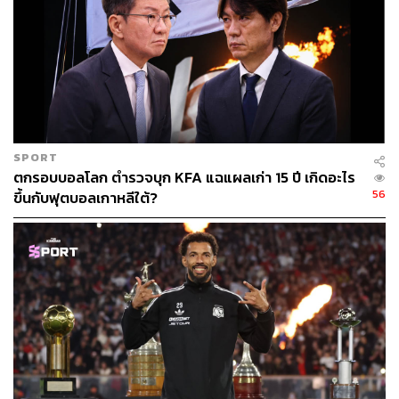
แม้เข้าสู่ช่วงทดเจ็บ ในบรรดาเกมบิ๊กแมตช์ก็เฉือนกันแทบไม่
เกิน 1 ประตู ทำให้ทุกทีมยังเดินหน้าลุ้นผลจนถึงวินาทีสุดท้าย
อย่างไรก็ตาม นี่เป็นเพียงข้อมูลที่กลุ่นจาก 7 เกมแรกของ
ฤดูกาลเท่านั้น แต่ ‘ประตูนาทีบาป’ ก็โผล่มาให้เห็นแบบไม่เว้น
สัปดาห์
SPORT
หรือนี่อาจเป็นสัญญาณเตือนว่า ฤดูกาลนี้แฟนบอลพรีเมียร์ลีก
ตกรอบบอลโลก ตำรวจบุก KFA แฉแผลเก่า 15 ปี เกิดอะไร
ควรเตรียมใจ (และเตรียมยาดม) ไว้ให้พร้อม
56
ขึ้นกับฟุตบอลเกาหลีใต้?
เพราะในเกมที่เข้มข้นดุจอเมริกาโน่แก้วเข้ม คุณไม่มีทางรู้ได้
เลยว่าทีมรักจะ ‘เสิร์ฟความหวาน’ ด้วยประตูชัย หรือ ‘ทิ้งรส
ขม’ ด้วยการถูกยิงช่วงทดเจ็บ …จนกว่านกหวีดยาวสุดท้ายจะ
ดังขึ้นจริงๆ 😱
อ้างอิง:
https://theanalyst.com/articles/premier-league-90th-m
inute-winners-late-goals-stats