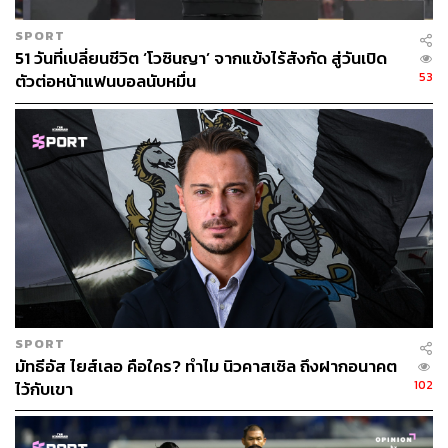
SPORT
TAGS:
กีฬาฟุตบอล
Premier League
51 วันที่เปลี่ยนชีวิต ‘โวซินญา’ จากแข้งไร้สังกัด สู่วันเปิด
Premier League 2025/26
53
ตัวต่อหน้าแฟนบอลนับหมื่น
284
ABOUT THE AUTHOR
SPORT
อนุชิต ไกรวิจิตร
มัทธีอัส ไยส์เลอ คือใคร? ทำไม นิวคาสเซิล ถึงฝากอนาคต
Content Creator ประจำกองบรรณาธิการข่าว
102
ไว้กับเขา
กีฬา สำนักข่าว THE STANDARD ผู้มีงาน
อดิเรกคือการสัมภาษณ์ BNK48