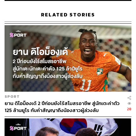
นักเตะที่สูงขึ้น ประกอบกับกฎการเปลี่ยนตัวได้ 5 คน ทำให้ทีม
ใหญ่สามารถส่งพลังสดลงมาเติมเกมรุกในช่วงท้าย ขณะที่
RELATED STORIES
แนวรับหลายคนยังต้องเล่นครบ 90 นาที ส่งผลให้ร่างกายอ่อน
ล้า และนำไปสู่ความผิดพลาดได้ง่ายขึ้นในช่วงท้ายเกม
เซตพีซที่จัดเต็ม
หลายทีมในพรีเมียร์ลีกฤดูกาลนี้ยังมีการให้ความสำคัญกับ
การซ้อมลูกตั้งเตะมากขึ้นด้วย ผลคือมีประตูจากเซ็ตพีซใน
ช่วงทดเวลาเพิ่มขึ้นอย่างชัดเจน จากหนึ่งลูกในทุก 15 เกม
(ฤดูกาลก่อน) กลายเป็นหนึ่งลูกในทุก 10 เกม (ฤดูกาลนี้)
เกมที่สูสีมากขึ้น
SPORT
ยาน ดิโอม็องเด้ 2 ปีก่อนยังไร้สโมสรอาชีพ สู่นักเตะค่าตัว
28
125 ล้านยูโร กับคำสัญญาถึงน้องสาวผู้ล่วงลับ
แม้จำนวนประตูรวมจะลดลง แต่ในรายละเอียดเกมกลับสูสี
มากขึ้น เพราะไม่มีทีมใดที่ ‘แพ้ง่าย’ หรือเป็นหมูให้ใครถล่ม
เห็นได้จากค่าเฉลี่ยผลต่างประตูต่อเกมเหลือเพียง 1.34 ซึ่งต่ำ
ที่สุดในรอบ 10 ปี นั่นหมายความว่า เกมส่วนใหญ่ยังเปิดกว้าง