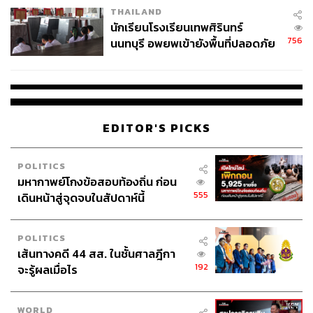
THAILAND
จ่ายหนี้-แอบระบุแบรนด์
นักเรียนโรงเรียนเทพศิรินทร์
756
นนทบุรี อพยพเข้ายังพื้นที่ปลอดภัย
ชั่วคราว หลังเหตุใช้อาวุธปืนภายใน
โรงเรียนคลี่คลาย
EDITOR'S PICKS
POLITICS
มหากาพย์โกงข้อสอบท้องถิ่น ก่อน
555
เดินหน้าสู่จุดจบในสัปดาห์นี้
POLITICS
เส้นทางคดี 44 สส. ในชั้นศาลฎีกา
192
จะรู้ผลเมื่อไร
WORLD