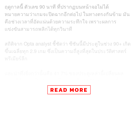
ฤดูกาลนี้ ตัวเลข 90 นาที ที่ปรากฏบนหน้าจอไม่ได้
หมายความว่าเกมจะปิดฉากอีกต่อไป ในทางตรงกันข้าม มัน
คือช่วงเวลาที่อัดแน่นด้วยความระทึกใจ เพราะผลการ
แข่งขันสามารถพลิกได้ทุกวินาที
สถิติจาก Opta analyst ชี้ชัดว่า ซีซันนี้มีประตูในช่วง 90+ เกิด
ขึ้นเฉลี่ยทุก 2.9 เกม ซึ่งเป็นความถี่สูงที่สุดในประวัติศาสตร์
พรีเมียร์ลีก
และน่าทึ่งยิ่งกว่านั้นคือ 41.7% ของประตูเหล่านี้เปลี่ยนผล
เสมอให้กลายเป็นชัยชนะ โดยมากถึง 14.3% ของเกมทั้งหมด
ถูกตัดสินด้วยประตูทดเจ็บ ตัวเลขที่สูงกว่าฤดูกาลก่อนถึงสอง
READ MORE
เท่า
เรามาดูกันว่า 4 เหตุผลสำคัญที่อยู่เบื้องหลังปรากฏการณ์ใหม่
ของพรีเมียร์ลีก ฤดูกาลที่ทำให้แฟนบอลไม่มีข้ออ้างจะลุก
ออกจากสนามก่อนหมดเวลาอีกต่อไป เพราะช่วงทดเจ็บกำลัง
กลายเป็นหัวใจของเกมการแข่งขัน และอาจกลายเป็นตัวแปร