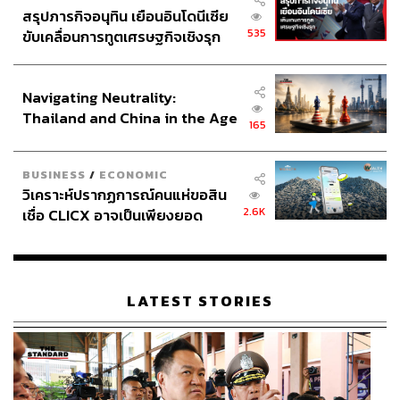
สรุปภารกิจอนุทิน เยือนอินโดนีเซีย
535
ขับเคลื่อนการทูตเศรษฐกิจเชิงรุก
ประกาศหุ้นส่วนยุทธศาสตร์ไทย –
อินโดนีเซีย
Navigating Neutrality:
Thailand and China in the Age
165
of a New Global Order
BUSINESS
/
ECONOMIC
วิเคราะห์ปรากฏการณ์คนแห่ขอสิน
2.6K
เชื่อ CLICX อาจเป็นเพียงยอด
ภูเขาน้ำแข็ง ของปัญหาหนี้ครัว
เรือนไทยที่ถูกซุกไว้
LATEST STORIES