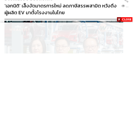
‘เอกนิติ’ เล็งงัดมาตรการใหม่ ลดภาษีสรรพสามิต หวังดึง
...
ผู้ผลิต EV มาตั้งโรงงานในไทย
BUSINESS
/
ECONOMIC
สูตรถ่างภาษี-อุดหนุนกลางทาง จะเปลี่ยนไทยจาก ‘ทาง
...
ผ่าน’ เป็นฮับผลิต EV ได้จริงหรือ?