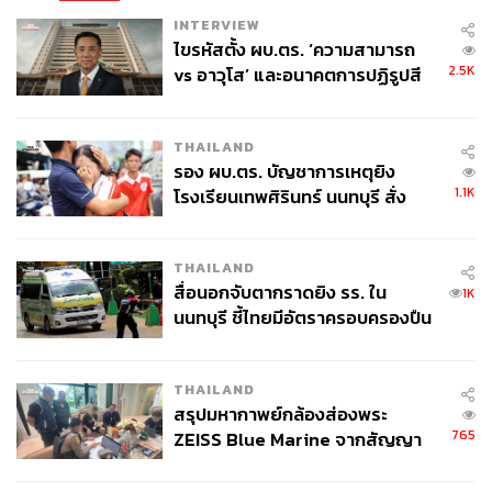
INTERVIEW
ไขรหัสตั้ง ผบ.ตร. ‘ความสามารถ
2.5K
vs อาวุโส’ และอนาคตการปฏิรูปสี
กากี กับ พล.ต.อ. เอก อังสนานนท์
THAILAND
รอง ผบ.ตร. บัญชาการเหตุยิง
1.1K
โรงเรียนเทพศิรินทร์ นนทบุรี สั่ง
ค้นหา 2 รอบยืนยันไร้คนติดค้าง พบ
ศพปู่-ย่าที่บ้านพักผู้ก่อเหตุ
THAILAND
สื่อนอกจับตากราดยิง รร. ใน
1K
นนทบุรี ชี้ไทยมีอัตราครอบครองปืน
สูงในระดับต้นของภูมิภาค
THAILAND
สรุปมหากาพย์กล้องส่องพระ
765
ZEISS Blue Marine จากสัญญา
ผลิต 8.3 ล้าน สู่ข้อพิพาท ‘มา
เวลล์ฯ’ ฟ้อง ‘โทน บางแค’ ผิดนัด