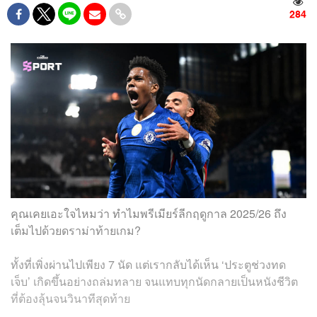
284
คุณเคยเอะใจไหมว่า ทำไมพรีเมียร์ลีกฤดูกาล 2025/26 ถึง
เต็มไปด้วยดราม่าท้ายเกม?
ทั้งที่เพิ่งผ่านไปเพียง 7 นัด แต่เรากลับได้เห็น ‘ประตูช่วงทด
เจ็บ’ เกิดขึ้นอย่างถล่มทลาย จนแทบทุกนัดกลายเป็นหนังชีวิต
ที่ต้องลุ้นจนวินาทีสุดท้าย