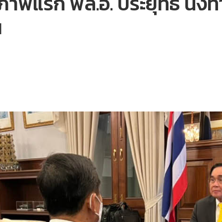
าพแรก พล.อ. ประยุทธ์ นั่ง
ฯ