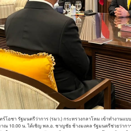
 จันทร์โอชา รัฐมนตรีว่าการ (รมว.) กระทรวงกลาโหม เข้าทำงานแบ
ณ 10.00 น. ได้เชิญ พล.อ. ชาญชัย ช้างมงคล รัฐมนตรีช่วยว่ากา