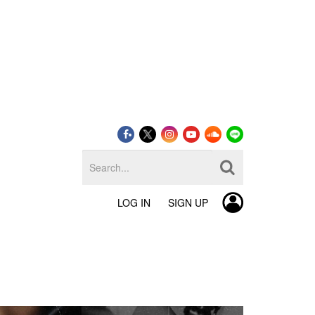
LOG IN
SIGN UP