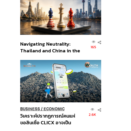
อินโดนีเซีย
Navigating Neutrality:
165
Thailand and China in the
Age of a New Global
Order
BUSINESS
/
ECONOMIC
2.6K
วิเคราะห์ปรากฏการณ์คนแห่
ขอสินเชื่อ CLICX อาจเป็น
เพียงยอดภูเขาน้ำแข็ง ของ