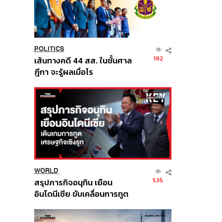
POLITICS
192
เส้นทางคดี 44 สส. ในชั้นศาล
ฎีกา จะรู้ผลเมื่อไร
WORLD
535
สรุปภารกิจอนุทิน เยือน
อินโดนีเซีย ขับเคลื่อนการทูต
เศรษฐกิจเชิงรุก ประกาศหุ้น
ส่วนยุทธศาสตร์ไทย –