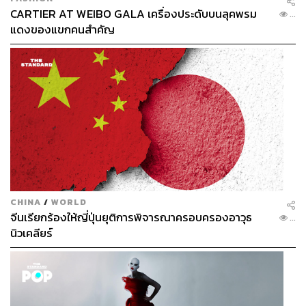
CARTIER AT WEIBO GALA เครื่องประดับบนลุคพรม
...
แดงของแขกคนสำคัญ
ขยับตัวครั้งที่ 4: บัตรคอนเสิร์ตราคาเอื้อมถึง
อย่างที่บอกไปว่าในปีนี้แบมแบมลุยงานใหญ่ถึงสองงาน หนึ่งก็
คืออัลบั้มเต็มที่ปล่อยไปในช่วงเดือนมีนาคม และสองคือ
CHINA
/
WORLD
คอนเสิร์ต 2023-2024 BamBam THE 1ST WORLD TOUR
จีนเรียกร้องให้ญี่ปุ่นยุติการพิจารณาครอบครองอาวุธ
...
[AREA 52] in BANGKOK ซึ่งหลังจากประกาศผังคอนเสิร์ต
นิวเคลียร์
และราคา หลายคนก็ชื่นชมงานนี้ไปในทางเดียวกันว่ามีราคา
ที่สมเหตุสมผล ในขณะเดียวกันผังงานก็ทั่วถึง จนเรียกได้ว่า
แบมแบมแทบจะวิ่งทั่วสนาม ธันเดอร์โดม สเตเดียม สถานที่
จัดงานแล้ว