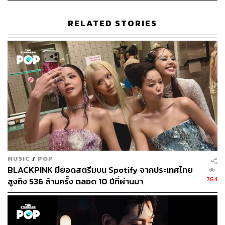
RELATED STORIES
ภาพ: BamBam1A / X (Twitter)
ขยับตัวครั้งที่ 1: แฮชแท็ก #ที่อยู่ร้าน
นอกจากการร้อง การเต้น และการเป็นไอดอล อาหารไทยก็
คงจะเป็นอีกอย่างที่แบมแบมขาดไม่ได้ (จนถึงขั้นตำส้มตำใน
รายการที่เกาหลีก็ทำมาแล้ว) ดังนั้นทุกครั้งที่แบมแบมได้มี
โอกาสเหยียบประเทศไทย แฟนๆ ก็จะได้เห็นศิลปินหนุ่มโพสต์
MUSIC
/
POP
รูปอาหารจานโปรด หรือไปปรากฏตัวอยู่ตามร้านอร่อยมุม
BLACKPINK มียอดสตรีมบน Spotify จากประเทศไทย
โน้นมุมนี้ของกรุงเทพฯ อยู่เสมอ
764
สูงถึง 536 ล้านครั้ง ตลอด 10 ปีที่ผ่านมา
จนวันที่ 23 กุมภาพันธ์ที่ผ่านมา แบมแบมก็ได้โพสต์ข้อความ
ลงบนแพลตฟอร์ม X (Twitter) ขอให้แฟนๆ ช่วยแนะนำร้าน
อาหารริมถนนน่าลองผ่านแฮชแท็ก #ที่อยู่ร้าน ซึ่งเหล่าแฟน