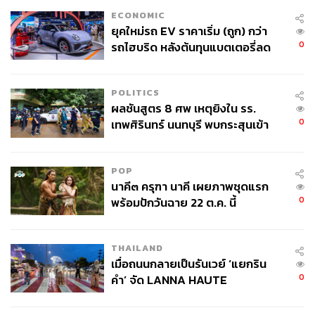
ใช้เป็นชื่อเพลงไตเติลจังหวะสนุกสนาน บอกเล่าสองด้านที่
ECONOMIC
แตกต่างกันในตัวมนุษย์ ทั้งด้านที่มีรสเปรี้ยวบาดคอ หรืออาจ
ยุคใหม่รถ EV ราคาเริ่ม (ถูก) กว่า
เปรียบได้กับ Evil Side และด้านหวานละมุน หรือ Angel Side
0
รถไฮบริด หลังต้นทุนแบตเตอรี่ลด
ซึ่งทั้งสองด้านนี้อาจไม่สามารถแยกออกจากกันได้อย่าง
ลง - จีนแห่บุกตลาดเกิดใหม่
ชัดเจน ภายใต้ภาพลักษณ์ที่อ่อนหวานอาจมีบางสิ่งบางอย่าง
ที่ไม่น่าไว้วางใจซ่อนอยู่
POLITICS
ผลชันสูตร 8 ศพ เหตุยิงใน รร.
0
เทพศิรินทร์ นนทบุรี พบกระสุนเข้า
เช่นเดียวกับการคัมแบ็กในครั้งก่อนๆ ผลงานของแบมแบมยัง
จุดสำคัญ ‘ศีรษะ-หน้าอก’ ครูถูกยิง
เต็มไปด้วยงานอาร์ตและโปรดักชันคุณภาพ โดยครั้งนี้แบม
4 นัด จากระยะไกล
แบมรับหน้าที่เป็นตำรวจที่กำลังสืบหาความจริงในคดีบาง
POP
อย่าง ก่อนจะพบว่าคนร้ายที่กำลังตามหานั้นก็คือตัวเขาในอีก
นาคี๓ ครุฑา นาคี เผยภาพชุดแรก
บุคลิกหนึ่งนั่นเอง
0
พร้อมปักวันฉาย 22 ต.ค. นี้
หลังจากปล่อยมิวสิกวิดีโอออกมา แฮชแท็ก #SourandSweet
บน
X (Twitter)
ก็ติดเทรนด์อันดับ 1 ประเทศไทยแทบจะทันที
THAILAND
โดยมีแฟนๆ เข้ามาพูดคุยและวิเคราะห์เนื้อหาของมิวสิก
เมื่อถนนกลายเป็นรันเวย์ ‘แยกริน
วิดีโอนี้กันอย่างสนุกสนาน
0
คำ’ จัด LANNA HAUTE
COUTURE กลางสายฝน