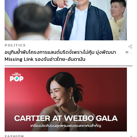
พลเมืองพึงกระทำ แต่การตั้งใจเป็นพลเมืองที่ดีอย่างครบถ้วน
นั้นก็ยังคงเป็นเรื่องที่น่าชื่นชม ดังนั้นหลังจากคลิปทั้งสองถูก
เผยแพร่ออกมาได้ไม่นาน แบมแบมก็ได้รับเสียงชื่นชมทั้งจาก
แฟนคลับและผู้ใช้อินเทอร์เน็ตทั่วไปที่ผ่านมาอย่างไม่ขาดสาย
POLITICS
อนุทินย้ำพับโครงการแลนด์บริดจ์เพราะไม่คุ้ม มุ่งพัฒนา
...
Missing Link รองรับอ่าวไทย-อันดามัน
FASHION