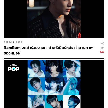
คลับก็ให้ความร่วมมือเป็นอย่างดีด้วยการโพสต์แนะนำร้าน
โปรดของตัวเอง ในขณะที่ชาวเน็ตก็เข้ามาส่องร้านน่าลอง
เก็บไว้ไปตามรอยกัน จนทำให้แฮชแท็กนี้ขึ้นสู่เทรนด์อันดับ 1
ประเทศไทยอย่างรวดเร็ว
จากร้านอาหารนับร้อยที่ถูกแนะนำ ร้านที่แบมแบมปักหมุดไป
ชิมก็คือร้าน ‘รสมือแม่’ ร้านอาหารตามสั่งเล็กๆ ในซอยจุฬา
FILM
/
POP
15 ที่โดดเด่นด้วยรสชาติและหมูกรอบหน้าตาน่ากิน ซึ่งแบม
BamBam จะเข้าร่วมงานกาล่าพรีเมียร์หนัง คำสารภาพ
แบมก็ได้ถ่ายรูปโพสต์ลง X (Twitter) ส่งการบ้านให้แฟนๆ ได้
142
ของหมอผี
ชมกันด้วย
เรียกได้ว่าจากแค่โพสต์ตามหาร้านอร่อย ก็ได้กลายเป็นแฮช
แท็กรีวิวร้านอาหารขนาดใหญ่ที่มีคนเข้ามาพูดถึงกว่า
20,000 ครั้ง พร้อมด้วยร้านอาหารน่าลองในทุกมุมเมือง จน
หลายคนยกให้แบมแบมและแฮชแท็กนี้เป็นเครื่องมือขับ
เคลื่อนเศรษฐกิจในช่วงเวลานั้นเลยก็ว่าได้