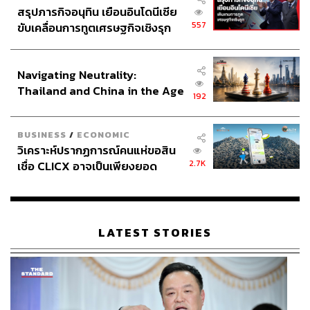
สรุปภารกิจอนุทิน เยือนอินโดนีเซีย
557
ขับเคลื่อนการทูตเศรษฐกิจเชิงรุก
ในการเลือกตั้งครั้งล่าสุด คณะกรรมการการเลือกตั้ง (กกต.)
ประกาศหุ้นส่วนยุทธศาสตร์ไทย –
ระบุว่า การเลือกตั้งปีนี้มีผู้มาใช้สิทธิถึง 75.22% ของผู้มีสิทธิ
อินโดนีเซีย
เลือกตั้งทั้งหมด ซึ่งนับเป็นยอดผู้มาใช้สิทธิที่สูงที่สุดตั้งแต่
Navigating Neutrality:
กกต. จัดการเลือกตั้งมา 7 ครั้ง โดยในการเลือกตั้งครั้งนี้ก็มี
Thailand and China in the Age
ศิลปินและคนดังมาร่วมใช้สิทธิใช้เสียงมากมาย หนึ่งในนั้นก็
192
of a New Global Order
คือแบมแบมที่บินกลับมาเลือกตั้งเช่นเดียวกัน
BUSINESS
/
ECONOMIC
โดยเมื่อวันที่ 14 พฤษภาคมที่ผ่านมา ผู้ใช้แอ็กเคานต์ X
วิเคราะห์ปรากฏการณ์คนแห่ขอสิน
(Twitter) @Kimkipxi1990 ได้โพสต์ข้อความพร้อมคลิปวิดีโอ
2.7K
เชื่อ CLICX อาจเป็นเพียงยอด
ของแบมแบมหลังเข้าไปใช้สิทธิเลือกตั้ง ณ หน่วยเลือกตั้งใน
ภูเขาน้ำแข็ง ของปัญหาหนี้ครัว
เขตสายไหม พร้อมครอบครัว หลังจากนั้นแอ็กเคานต์
เรือนไทยที่ถูกซุกไว้
@_0502b ก็ได้โพสต์คลิประหว่างวิดีโอคอลกับแบมแบม ซึ่ง
ตัวแบมแบมก็ได้บอกกับแฟนคลับท่านนี้ว่าตนจะไปเลือกตั้ง
LATEST STORIES
อย่างแน่นอน พร้อมศึกษานโยบายของแต่ละพรรคไว้เป็นที่
เรียบร้อยแล้ว
แม้ว่าการไปใช้สิทธิเลือกตั้งจะเป็นหน้าที่และเรื่องทั่วไปที่