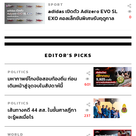
SPORT
adidas เปิดตัว Adizero EVO SL
0
EXO คอลเล็กชันพิเศษรับฤดูกาล
College Football
EDITOR'S PICKS
POLITICS
มหากาพย์โกงข้อสอบท้องถิ่น ก่อน
601
เดินหน้าสู่จุดจบในสัปดาห์นี้
POLITICS
เส้นทางคดี 44 สส. ในชั้นศาลฎีกา
ภาพ: Kimkipxi1990 / X (Twitter)
237
จะรู้ผลเมื่อไร
ขยับตัวครั้งที่ 3: ไปใช้สิทธิเลือกตั้ง
WORLD