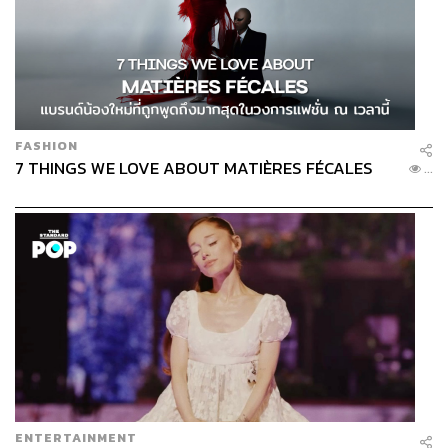
หลังจากนั้นทางผู้จัด iMe Thailand และ Abyss ต้นสังกัดของ
แบมแบม ก็มีการจัดงานแถลงข่าวขึ้นในเดือนสิงหาคม
โดยภ
ายในงานแบมแบมก็ได้พูดถึงเรื่องราคาบัตรคอนเสิร์ตไว้ว่า “เ
ดี๋ยวนี้หลายๆ คอนเสิร์ตราคาแพงมาก ผมคิดว่ามันไม่ควรที่จ
ะเป็นอย่างนั้น ผมก็เลยลดราคาลงมาดีกว่า”
นอกจากนี้แบม
FASHION
แบมยังกล่าวต่อถึงสาเหตุของการตัดสินใจลดราคาบัตรลงว่า
7 THINGS WE LOVE ABOUT MATIÈRES FÉCALES
...
“มันเป็นโอกาสที่ผมจะตอบแทนทุกคนตลอด 10 ปีที่ผ่านมา”
ภาพ: BamBam1A / X (Twitter)
ขยับตัวครั้งที่ 5: ต่อต้านการโกงบัตรคอนเสิร์ต
ENTERTAINMENT