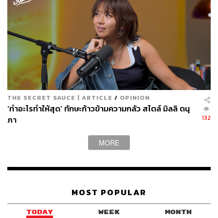
THE SECRET SAUCE | ARTICLE
/
OPINION
ขยับตัวครั้งที่ 2: Sour & Sweet 1st Full Album
‘ทำอะไรทำให้สุด’ ทักษะก้าวข้ามความกลัว สไตล์ มิลลิ ดนุ
132
ภา
หลังจากสปอยล์ผลงานต่อไปอยู่พักใหญ่ ช่วงเดือนมีนาคม
แบมแบมก็ได้ฤกษ์ปล่อยอัลบั้มเต็มอัลบั้มแรกในฐานะศิลปิน
MORE
เดี่ยว โดยใช้ชื่อว่า
Sour & Sweet 1st Full Album
ผลงานชิ้น
ใหญ่ที่ประกอบด้วย 8 เพลงเพราะคอนเซปต์หลากหลาย
พร้อมงานโปรดักชันคุณภาพเยี่ยมที่ยังคงเป็นจุดเด่นของแบม
แบมเสมอมา
MOST POPULAR
คำว่า
Sour & Sweet
นอกจากจะเป็นชื่อของอัลบั้มแล้ว ยังถูก
TODAY
WEEK
MONTH