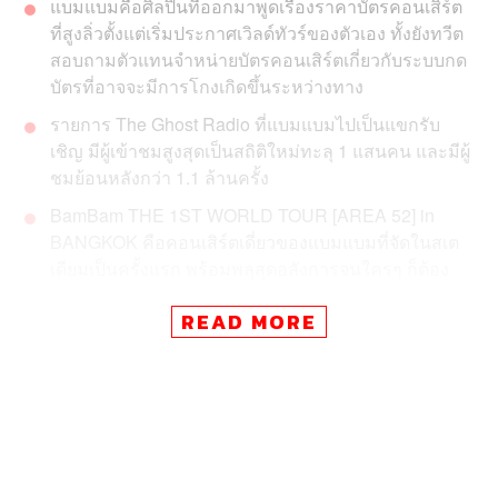
แบมแบมคือศิลปินที่ออกมาพูดเรื่องราคาบัตรคอนเสิร์ต
ที่สูงลิ่วตั้งแต่เริ่มประกาศเวิลด์ทัวร์ของตัวเอง ทั้งยังทวีต
สอบถามตัวแทนจำหน่ายบัตรคอนเสิร์ตเกี่ยวกับระบบกด
บัตรที่อาจจะมีการโกงเกิดขึ้นระหว่างทาง
รายการ The Ghost Radio ที่แบมแบมไปเป็นแขกรับ
เชิญ มีผู้เข้าชมสูงสุดเป็นสถิติใหม่ทะลุ 1 แสนคน และมีผู้
ชมย้อนหลังกว่า 1.1 ล้านครั้ง
BamBam THE 1ST WORLD TOUR [AREA 52] in
BANGKOK คือคอนเสิร์ตเดี่ยวของแบมแบมที่จัดในสเต
เดียมเป็นครั้งแรก พร้อมพลุสุดอลังการจนใครๆ ก็ต้อง
พูดถึง
READ MORE
แบมแบม-กันต์พิมุกต์ ภูวกุล เรียกได้ว่าเป็นอีกหนึ่งศิลปินที่
เติบโตอย่างก้าวกระโดดในทุกๆ ปี จากหนึ่งในสมาชิกของวง
GOT7 สู่ศิลปินเดี่ยวอย่างเต็มตัว โดยเฉพาะในปี 2023 ที่ตัว
เขามีผลงานใหญ่อย่าง Sour & Sweet อัลบั้มเต็มชุดแรก และ
งาน 2023-2024 BamBam THE 1ST WORLD TOUR
[AREA 52] in BANGKOK คอนเสิร์ตเวิลด์ทัวร์ครั้งแรก มาให้