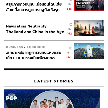
สรุปภารกิจอนุทิน เยือนอินโดนีเซีย
546
ขับเคลื่อนการทูตเศรษฐกิจเชิงรุก
ประกาศหุ้นส่วนยุทธศาสตร์ไทย –
อินโดนีเซีย
Navigating Neutrality:
Thailand and China in the Age
182
of a New Global Order
BUSINESS
/
ECONOMIC
วิเคราะห์ปรากฏการณ์คนแห่ขอสิน
2.6K
เชื่อ CLICX อาจเป็นเพียงยอด
ภูเขาน้ำแข็ง ของปัญหาหนี้ครัว
เรือนไทยที่ถูกซุกไว้
LATEST STORIES