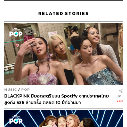
ใน Top 10 ไอดอลเกาหลีที่มีผู้ติดตามบน Instagram มากที่สุด
ซึ่ง ณ ปัจจุบันนี้มียอดพุ่งไปแล้วกว่า 19.8
ล้าน
ฟอลโลเวอร์
RELATED STORIES
และแน่นอนว่าด้วยความน่ารัก เสน่ห์ และความสามารถที่ล้น
เหลือ ทำให้มีคนจากทั่วทั้งโลกสถาปนาตัวเองเป็น ‘BLINK’
คอยติดตาม มอบความรัก สนับสนุนจีซูและสมาชิกวง
BLACKPINK ให้สร้างปรากฏการณ์ประดับวงการเพลงระดับ
โลกต่อไปอีกเป็นจำนวนมากในอนาคต
TAGS:
BLACKPINK
MUSIC
/
POP
BLACKPINK มียอดสตรีมบน Spotify จากประเทศไทย
248
สูงถึง 536 ล้านครั้ง ตลอด 10 ปีที่ผ่านมา
261