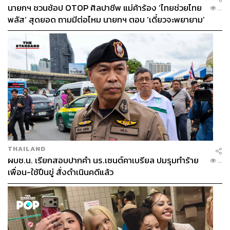
นายกฯ ชวนช้อป OTOP ศิลปาชีพ แม่ค้าร้อง ‘ไทยช่วยไทย
...
พลัส’ สุดยอด ถามมีต่อไหม นายกฯ ตอบ ‘เดี๋ยวจะพยายาม’
THAILAND
ผบช.น. เรียกสอบปากคำ นร.เซนต์คาเบรียล ปมรุมทำร้าย
...
เพื่อน-ใช้ปืนขู่ สั่งดำเนินคดีแล้ว