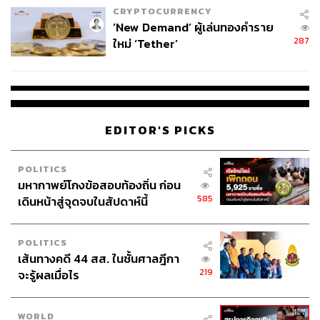
CRYPTOCURRENCY
‘New Demand’ ผู้เล่นทองคำราย
287
ใหม่ ‘Tether’
EDITOR'S PICKS
POLITICS
มหากาพย์โกงข้อสอบท้องถิ่น ก่อน
585
เดินหน้าสู่จุดจบในสัปดาห์นี้
POLITICS
เส้นทางคดี 44 สส. ในชั้นศาลฎีกา
219
จะรู้ผลเมื่อไร
WORLD