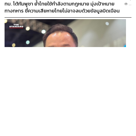
ทบ. โต้กัมพูชา ย้ำไทยใช้กำลังตามกฎหมาย มุ่งเป้าหมาย
...
ทางทหาร ชี้ความเสียหายไทยไม่อาจลบด้วยข้อมูลบิดเบือน
POLITICS
นายกฯ สั่งเข้มพกปืนนอกเคหสถาน ชี้ไม่ใช่เจ้าหน้าที่มีโทษ
...
อุกฉกรรจ์ ปืนถูกขโมยก่อเหตุ เจ้าของร่วมรับผิด