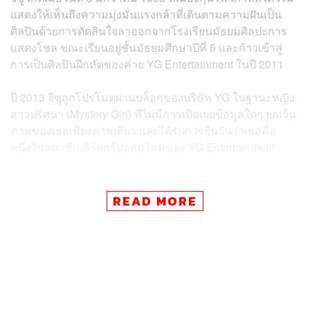
แสดงให้เห็นถึงความมุ่งมั่นแรงกล้าที่เดินตามความฝันเป็น
ศิลปินด้วยการตัดสินใจลาออกจากโรงเรียนมัธยมศิลปะการ
แสดงโซล ขณะเรียนอยู่ชั้นมัธยมศึกษาปีที่ 5 และก้าวเข้าสู่
การเป็นศิลปินฝึกหัดของค่าย YG Entertainment ในปี 2011
ปี 2013 จีซูถูกโปรโมตผ่านบล็อกของบริษัท YG ในฐานะหญิง
สาวปริศนา (Mystery Girl) ที่ไม่มีการเปิดเผยข้อมูลใดๆ ยกเว้น
ภาพของเธอเพียงภาพเดียว และได้รับการยืนยันว่าเธอคือ
หนึ่งในสมาชิกเกิร์ลกรุ๊ปกลุ่มใหม่ของ YG Entertainment
หลังจากนั้นเราก็เห็นเธออีกหลายครั้งในมิวสิกวิดีโอเพลง
Spoiler
ของ Epik High,
I’m Different
ของ
HI SUHYUN
READ MORE
โฆษณากระเป๋า Samsonite รวมไปถึงการเป็นนักแสดงรับ
เชิญในซีรีส์เรื่อง
The Producers
(2015) ที่แม้จะปรากฏตัวไม่
นาน แต่ออร่าในบทไอดอลสาวที่ตรงกับตัวเธอสุดๆ ก็เริ่มฉาย
แววโดดเด่นมาตั้งแต่ตอนนั้น
หลังจากนั้นจีซูก็เปิดตัวอย่างเป็นทางการในฐานะสมาชิกคนที่