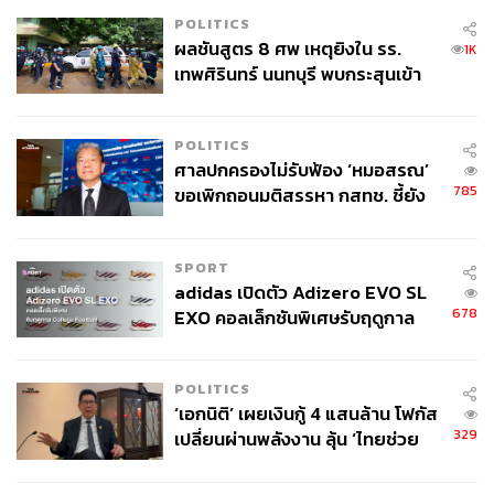
POLITICS
ผลชันสูตร 8 ศพ เหตุยิงใน รร.
1K
เทพศิรินทร์ นนทบุรี พบกระสุนเข้า
จุดสำคัญ ‘ศีรษะ-หน้าอก’ ครูถูกยิง
4 นัด จากระยะไกล
POLITICS
ศาลปกครองไม่รับฟ้อง ‘หมอสรณ’
785
ขอเพิกถอนมติสรรหา กสทช. ชี้ยัง
ไม่ใช่ผู้เดือดร้อนเสียหาย
SPORT
adidas เปิดตัว Adizero EVO SL
678
EXO คอลเล็กชันพิเศษรับฤดูกาล
College Football
POLITICS
‘เอกนิติ’ เผยเงินกู้ 4 แสนล้าน โฟกัส
329
เปลี่ยนผ่านพลังงาน ลุ้น ‘ไทยช่วย
ไทยพลัส’ เฟส 2 รอประเมินความ
เหมาะสม