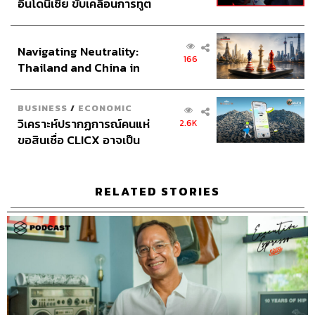
อินโดนีเซีย ขับเคลื่อนการทูต
Online Community Admin
สิรินยา เจษฎาพงศ์ภักดี
เศรษฐกิจเชิงรุก ประกาศหุ้น
THE STANDARD Shared Service Department
ส่วนยุทธศาสตร์ไทย –
Navigating Neutrality:
อินโดนีเซีย
166
Thailand and China in
the Age of a New Global
Order
TAGS:
Podcast
The Standard Podcast
BUSINESS
/
ECONOMIC
The Secret Sauce
เคน นครินทร์
วิเคราะห์ปรากฏการณ์คนแห่
2.6K
Content Creator
ฟาโรส-ณัฏฐ์ กลิ่นมาลี
ขอสินเชื่อ CLICX อาจเป็น
The Secret Sauce Summit 2025
เพียงยอดภูเขาน้ำแข็ง ของ
The Secret Sauce Summit
Community Builder
ปัญหาหนี้ครัวเรือนไทยที่ถูก
ซุกไว้
RELATED STORIES
211