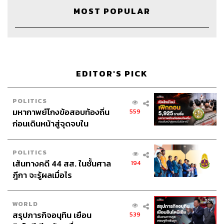
MOST POPULAR
Host & Show Creator
นครินทร์ วนกิจไพบูลย์
Manager
ปวริศา ตั้งตุลานนท์
Assistant
ศิลา รัตนวลีวงศ์
Project Coordinator
ซาจิ แซ่อื้อ
Director
นภัสสร กะสินัง
EDITOR'S PICK
Producer
ณัฐชยา กาฬสิงห์
Content Creators
ชาคร ฉายเพชร, ธนภาคย์ อิทธิชัยพล,
POLITICS
ภัทรสุดา บุญญศรี, อาภาภัทร อารยางกูร, กัลยกร บุญชัย,
มหากาพย์โกงข้อสอบท้องถิ่น
559
วรัทยา ปัทมวิทูร
ก่อนเดินหน้าสู่จุดจบใน
Video Editors
วุฒิชัย ถิระบัญชาศักดิ์, อนนต์ พูนเจ้าทรัพย์,
สัปดาห์นี้
ศุภมิตร เศรษฐลักษณ์
POLITICS
Sound Director
กฤตพล จียะเกียรติ
เส้นทางคดี 44 สส. ในชั้นศาล
194
Sound Recording Engineer
ขจีพรรณ วิจิตรรัตน์, ธภัทร
ฎีกา จะรู้ผลเมื่อไร
ตั้งวงษ์ไชย
Graphic Designer
ธนิดา โตวิวัฒน์
Channel Team Lead
สิทธิโชติ สุภาวรรณ์
WORLD
Senior Channel Admin
ทศพล เพิ่มพูล
สรุปภารกิจอนุทิน เยือน
539