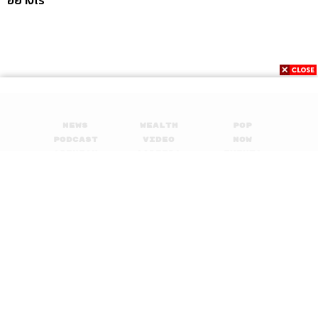
อย่างไร
News
Wealth
Pop
Podcast
Video
Now
Opinion
Careers
Events
Privacy
About
Contact
Policy
FOR
ADVERTISING
MEMBERSHIP
© 2017-
2026
The Standard. All rights reserved.