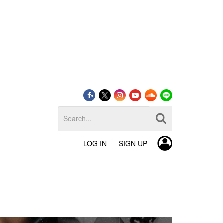
LOG IN
SIGN UP