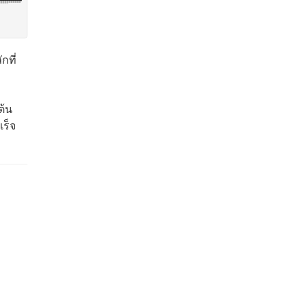
กที่
ต้น
เร็จ