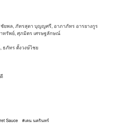
ชัยพล, ภัทรสุดา บุญญศรี, อาภาภัทร อารยางกูร
จ้าทรัพย์, ศุภมิตร เศรษฐลักษณ์
, ธภัทร ตั้งวงษ์ไชย
ดี
ret Sauce
เคน นครินทร์