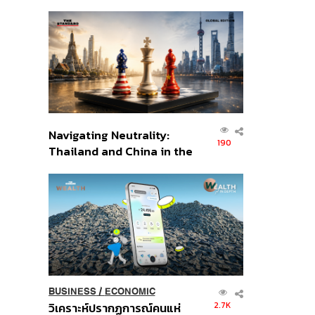
เศรษฐกิจเชิงรุก ประกาศหุ้น
ส่วนยุทธศาสตร์ไทย –
อินโดนีเซีย
Navigating Neutrality:
190
Thailand and China in the
Age of a New Global
Order
BUSINESS
/
ECONOMIC
2.7K
วิเคราะห์ปรากฏการณ์คนแห่