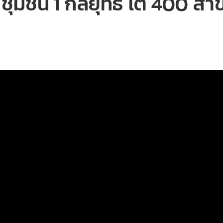
ชุมชน 1 กลยุทธ์ โต 400 สา