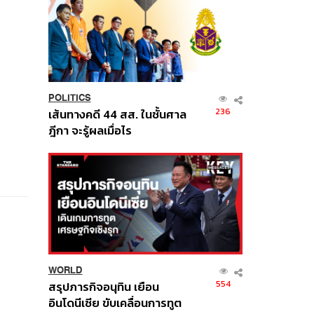
POLITICS
236
เส้นทางคดี 44 สส. ในชั้นศาล
ฎีกา จะรู้ผลเมื่อไร
WORLD
554
สรุปภารกิจอนุทิน เยือน
อินโดนีเซีย ขับเคลื่อนการทูต