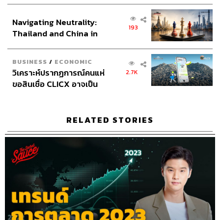
เศรษฐกิจเชิงรุก ประกาศหุ้น
ภัทรสุดา บุญญศรี, อาภาภัทร อารยางกูร, ภัทรพร บุญนำ
ส่วนยุทธศาสตร์ไทย –
อุดม
Navigating Neutrality:
อินโดนีเซีย
193
Thailand and China in
Video Editors
วุฒิชัย ถิระบัญชาศักดิ์, อนนต์ พูนเจ้าทรัพย์,
the Age of a New Global
ศุภมิตร เศรษฐลักษณ์
Order
Sound Director
กฤตพล จียะเกียรติ
BUSINESS
/
ECONOMIC
Sound Recording Engineer
ขจีพรรณ วิจิตรรัตน์, ธภัทร
วิเคราะห์ปรากฏการณ์คนแห่
2.7K
ตั้งวงษ์ไชย
ขอสินเชื่อ CLICX อาจเป็น
Graphic Designer
ธนิดา โตวิวัฒน์
เพียงยอดภูเขาน้ำแข็ง ของ
Channel Team Lead
สิทธิโชติ สุภาวรรณ์
ปัญหาหนี้ครัวเรือนไทยที่ถูก
Senior Channel Admin
ทศพล เพิ่มพูล
ซุกไว้
RELATED STORIES
Online Community Admin
สิรินยา เจษฎาพงศ์ภักดี
THE STANDARD Shared Service Department
TAGS:
Podcast
The Standard Podcast
The Secret Sauce
เคน นครินทร์
โรงพยาบาลพญาไท