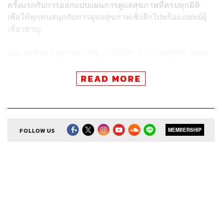
ครั้งแรกกับการออกแบบแผนการดูแลสุขภาพที่ครบทุกมิติ
เพื่อให้ทุกคนสนุกกับการดูแลสุขภาพเชิงลึกไปพร้อมแพทย์ผู้
เชี่ยวชาญ
เคน นครินทร์ พูดคุยกับ พญ.กอบกุลยา จึงประเสริฐศรี แพทย์
ผู้ชำนาญการด้านเวชศาสตร์ป้องกัน ผู้อำนวยการศูนย์
พรีเมียร์ไลฟ์ โรงพยาบาลพญาไท 2 ถึงอินไซต์สุขภาพของผู้
READ MORE
บริหาร ที่เปรียบเหมือนรถเครื่องแรงติดสปีด โหมงานหนัก
นอนน้อย ต้องตัดสินใจเรื่องยากๆ อยู่ตลอดเวลา ทำอย่างไรให้
พวกเขามีสุขภาพที่ดีเพื่อพาองค์กรพิชิตความสำเร็จ โดยยังมี
ร่างกายและจิตใจที่แข็งแรงสมบูรณ์ ติดตามเนื้อหาทั้งหมดได้
FOLLOW US
MEMBERSHIP
ใน The Secret Sauce เอพิโสดนี้
สามารถฟังพอดแคสต์ The Secret Sauce
ผ่านแอปพลิเคชันต่างๆ ที่คุณสะดวกหรือใช้อยู่แล้วได้เลย