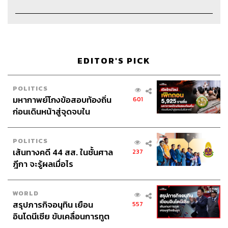
EDITOR'S PICK
POLITICS
มหากาพย์โกงข้อสอบท้องถิ่น
601
ก่อนเดินหน้าสู่จุดจบใน
สัปดาห์นี้
Credits
POLITICS
เส้นทางคดี 44 สส. ในชั้นศาล
237
ฎีกา จะรู้ผลเมื่อไร
Host & Show Creator
นครินทร์ วนกิจไพบูลย์
Manager
ปวริศา ตั้งตุลานนท์
Assistant
ศิลา รัตนวลีวงศ์
WORLD
Project Coordinator
ซาจิ แซ่อื้อ
สรุปภารกิจอนุทิน เยือน
557
Producer
นภัสสร กะสินัง
อินโดนีเซีย ขับเคลื่อนการทูต
Content Creators
ชาคร ฉายเพชร, ธนภาคย์ อิทธิชัยพล,