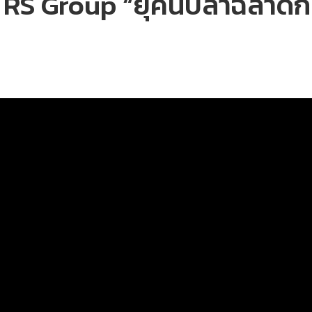
ปี RS Group “ยุคนี้ปลาฉลาดก