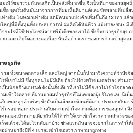
มเมิร์ซมารวมกันจนเกิดเป็นพลังที่มากขึ้น จึงเป็นที่มาของกลยุทธ์
ซื้อ จุดเริ่มต้นมันมาจากการที่ผมเห็นดีมานด์และซัพพลายที่เปลี่
เดิม โฆษณาเท่าเดิม แต่มีคนมาแบ่งเค้กเพิ่มขึ้นถึง 12 เท่า แล้วผู
ใหญ่ที่มีทั้งทุนทั้งประสบการณ์ ผมคิดได้ทันทีว่า แม้เราจะชนะ มีเด
จอะไรที่ใช้ประโยชน์จากฟรีมีเดียของเราได้ ซึ่งก็พบว่าธุรกิจสุข
 และเติบโตอย่างต่อเนื่อง นั่นคือก้าวแรกของการก้าวเข้าสู่คอม
สายธุรกิจ
5 ราย ทั้งขนาดกลาง เล็ก และใหญ่ จากนั้นก็นำมาวิเคราะห์ว่าปัจจัย
ี่เขาไม่มี ซึ่งทุกคนไม่มีมีเดีย ต้องไปจ้างพรีเซนเตอร์เอง ส่วนเรา
นนักสร้างแบรนด์ ดังนั้นสิ่งเดียวที่เราไม่มีคือเราไม่เข้าใจตลาด
มเข้าใจตลาด ที่ผ่านมาผมทำธุรกิจที่ไม่เคยเจอผู้บริโภคเลย นี่เป็นค
เสียงของลูกค้าจริงๆ ซึ่งมันเป็นเสียงสะท้อนที่ดีมาก ประกอบกับอาร
ี่ไร้กรอบ พอมาประสานกับความเข้าใจความต้องการของลูกค้า จึง
ทุกคนมองเป้าหมายเดียวกันให้ได้ ทำให้เขาเข้าใจว่าความสำเร็จขอ
สำเร็จแล้วจะได้อะไรกลับมาบ้าง ช่วงแรกมันอาจจะยากในการทำให้
แต่พอผ่านมาถึงปีที่ 4 เขาจะเข้าใจเองว่าเราพามาถูกทาง