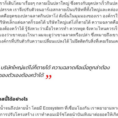
นเราก็เติบโตมาเรื่อยๆ กลายเป็นปลาใหญ่ ซึ่งตรงกับยุคปลาเร็วกินปล
สรรค เราจึงปรับตัวจนอาร์เอสกลายเป็นบริษัทที่ทั้งใหญ่และคล่อง
าคตคือยุคของปลาฉลาดกินปลาโง่ ดังนั้นในมุมมองของเรา องค์กรใ
ิษัทเล็กแต่ฉลาดก็รอดได้ บริษัทใหญ่แต่โง่ก็ตายได้ ความฉลาดคือ 
องต้องคว้าได้ รู้จังหวะว่าเมื่อไรควรทำ ควรหยุด จังหวะไหนควรเร็
มองว่าเขาจบอะไรมา ผมจะดูว่าเขาฉลาดหรือเปล่า ซึ่งหมายถึงเขา
์กรที่ปรับตัวกับความเปลี่ยนแปลงได้ ไม่ยึดติดกับสิ่งที่เคยเรียน
 บริษัทใหญ่แต่โง่ก็ตายได้ ความฉลาดคือเมื่อถูกล่าต้อง
ของตัวเองต้องคว้าได้
นี้ได้อย่างไร
ต้นน้ำจนถึงปลายน้ำ โดยมี Ecosystem ที่เชื่อมโยงกัน เราพยายามห
่มีการปรับโครงสร้าง เราทำคอมเมิร์ซโดยนำบันเทิงมาต่อยอดให้เกิด