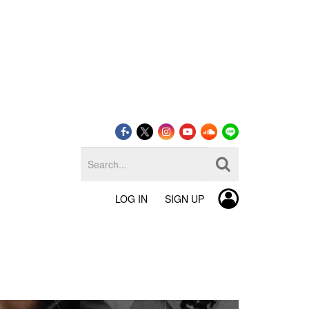
LOG IN
SIGN UP