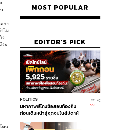
าย
MOST POPULAR
็น
อ
ผมมอง
าทำไม
กิจ
EDITOR'S PICK
ม้จะ
POLITICS
551
มหากาพย์โกงข้อสอบท้องถิ่น
ก่อนเดินหน้าสู่จุดจบในสัปดาห์
นี้
้โดน