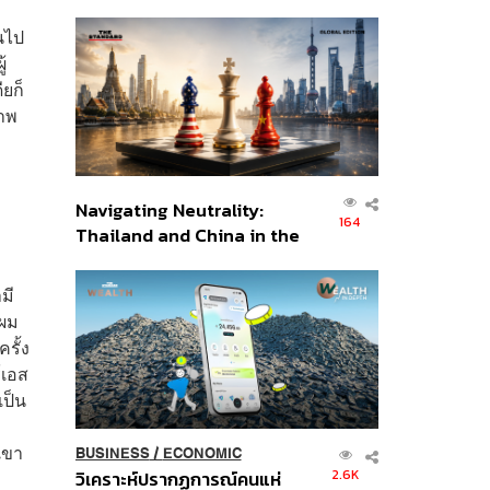
เศรษฐกิจเชิงรุก ประกาศหุ้น
ส่วนยุทธศาสตร์ไทย –
ยนไป
อินโดนีเซีย
้
ียก็
ภาพ
Navigating Neutrality:
164
Thailand and China in the
Age of a New Global
Order
มี
 ผม
รั้ง
์เอส
เป็น
ง
เขา
BUSINESS
/
ECONOMIC
2.6K
วิเคราะห์ปรากฏการณ์คนแห่