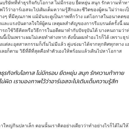
นบริษัทที่ทำธุรกิจกับโอกาส ไม่มีกรอบ ยืดหยุ่น สนุก รักความท้าท
ว้ว่าอาร์เอสจะไปเติมเต็มความรู้สึกและชีวิตของผู้คน ไม่ว่าจะเป
างๆ ที่มีคุณภาพ แม้มันจะดูเป็นภาพที่กว้าง แต่โอกาสในอนาคตข
ิตและแรงบันดาลใจให้ผู้คน เหตุผลสำคัญของการรีแบรนด์ครั้งนี้ 
ารถใช้วิธีคิดหรือวิธีการในอดีตมาทำกับปัจจุบันได้ บางคนถามว่
นวันนี้เป็นเพราะผมไม่เคยทำต่างหาก ดังนั้นผมทำอะไรก็ได้ เพราะธุร
งแต่ละอุตสาหกรรมก็เริ่มไม่มีแล้ว คู่แข่งมาได้จากทุกทิศทุกทาง แ
เลยก็ตาม วิธีที่ดีที่สุดคือทำตัวเองให้พร้อมแล้วเดินไปหาโอกาส
ทำธุรกิจกับโอกาส ไม่มีกรอบ ยืดหยุ่น สนุก รักความท้าทาย
ไม่ผิด เรามองภาพไว้ว่าอาร์เอสจะไปเติมเต็มความรู้สึก
าใหญ่กินปลาเล็ก ตอนนั้นเราคิดอย่างเดียวว่าทำอย่างไรก็ได้ไม่ให