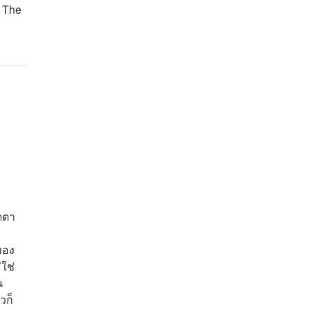
ร The
ิดตา
 ของ
ใช่
น
วก็