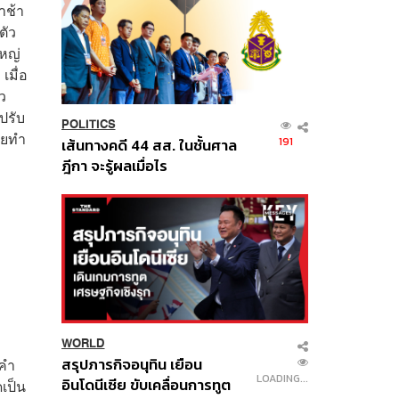
าช้า
ตัว
หญ่
เมื่อ
ว
ปรับ
POLITICS
เคยทำ
191
เส้นทางคดี 44 สส. ในชั้นศาล
ฎีกา จะรู้ผลเมื่อไร
WORLD
สรุปภารกิจอนุทิน เยือน
าคำ
LOADING...
อินโดนีเซีย ขับเคลื่อนการทูต
เป็น