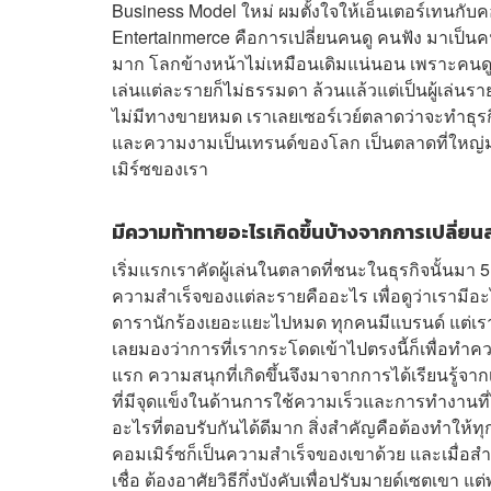
Business Model ใหม่ ผมตั้งใจให้เอ็นเตอร์เทนกับคอ
Entertainmerce คือการเปลี่ยนคนดู คนฟัง มาเป็นคน
มาก โลกข้างหน้าไม่เหมือนเดิมแน่นอน เพราะคนดูเท่า
เล่นแต่ละรายก็ไม่ธรรมดา ล้วนแล้วแต่เป็นผู้เล่นราย
ไม่มีทางขายหมด เราเลยเซอร์เวย์ตลาดว่าจะทำธุรกิ
และความงามเป็นเทรนด์ของโลก เป็นตลาดที่ใหญ่มาก
เมิร์ซของเรา
มีความท้าทายอะไรเกิดขึ้นบ้างจากการเปลี่ยน
เริ่มแรกเราคัดผู้เล่นในตลาดที่ชนะในธุรกิจนั้นมา 
ความสำเร็จของแต่ละรายคืออะไร เพื่อดูว่าเรามีอะไรท
ดารานักร้องเยอะแยะไปหมด ทุกคนมีแบรนด์ แต่เราเป็
เลยมองว่าการที่เรากระโดดเข้าไปตรงนี้ก็เพื่อทำควา
แรก ความสนุกที่เกิดขึ้นจึงมาจากการได้เรียนรู้จาก
ที่มีจุดแข็งในด้านการใช้ความเร็วและการทำงานท
อะไรที่ตอบรับกันได้ดีมาก สิ่งสำคัญคือต้องทำให้
คอมเมิร์ซก็เป็นความสำเร็จของเขาด้วย และเมื่อ
เชื่อ ต้องอาศัยวิธีกึ่งบังคับเพื่อปรับมายด์เซตเขา 