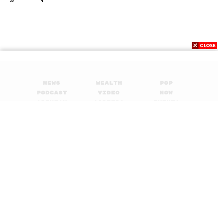
News
Wealth
Pop
Podcast
Video
Now
Opinion
Careers
Events
Privacy
About
Contact
Policy
FOR
ADVERTISING
MEMBERSHIP
© 2017-
2026
The Standard. All rights reserved.