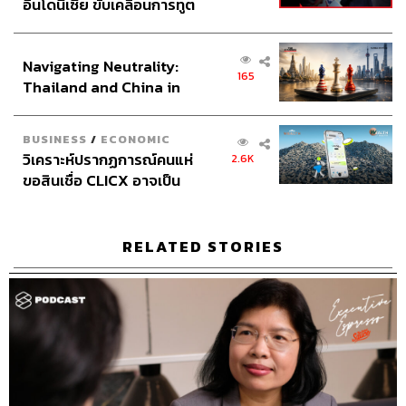
อินโดนีเซีย ขับเคลื่อนการทูต
ศาสตร์และศิลป์ ไม่มีกำหนดตายตัว อยู่ที่บริบทโดยรวมและ
เศรษฐกิจเชิงรุก ประกาศหุ้น
การสังเกตความพร้อมของลูกทีมเป็นหลัก
ส่วนยุทธศาสตร์ไทย –
Navigating Neutrality:
อินโดนีเซีย
165
6. เปิดรับความหลากหลาย
Thailand and China in
จุดเด่นของ Google คือ การเปิดรับความหลากหลายของคน
the Age of a New Global
ทำงาน Google เชื่อว่าการมีคนเก่งมารวมตัวกันเป็นเรื่องดี
Order
BUSINESS
/
ECONOMIC
แต่จะดียิ่งกว่าถ้ามีคนเก่งจากหลากหลายที่มา และพามาซึ่ง
วิเคราะห์ปรากฏการณ์คนแห่
2.6K
มุมมองหรือวิธีคิดแปลกใหม่ เพื่อการผสมผสานแนวคิดใน
ขอสินเชื่อ CLICX อาจเป็น
การสร้างนวัตกรรมชิ้นต่อไป โดยไม่จำเป็นต้องใช้แค่วิศวกร
เพียงยอดภูเขาน้ำแข็ง ของ
ในการสร้างสรรค์ แต่สามารถเกิดขึ้นได้จากคนทุกแผนก
ปัญหาหนี้ครัวเรือนไทยที่ถูก
ซุกไว้
RELATED STORIES
7. เลือกคนที่ใช่สำหรับองค์กร
Google จริงจังกับการมองหาคนที่ถูกต้องเข้ามาร่วมงาน โดย
คนแบบ Google มีคุณสมบัติ 4 ข้อคือ หนึ่ง เป็นคนที่เข้าใจใน
งานตำแหน่งงานของตัวเองอย่างถ่องแท้ สอง มีความเป็นผู้นำ
ในตัวเอง แม้จะไม่ใช่หัวหน้า แต่ก็ควรรู้วิธีบริหารงานที่ต้อง
รับผิดชอบให้เกิดประสิทธิภาพมากที่สุด สาม มีความพร้อมใน
การแข่งขันและแก้ปัญหา และสี่ เป็นคนแบบ Googliness