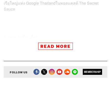
เรือใหญ่แห่ง Google Thailandในพอดแคสต์ The Secret
Sauce
1. อย่ากลัวที่จะเสี่ยง
“Be willing to take risks” เบน คิง เล่าว่า การพร้อมรับกับ
READ MORE
ความเสี่ยงเป็นสิ่งสำคัญโดยเฉพาะการเตรียมพร้อมรับมือกับ
สถานการณ์ที่ยากลำบาก หรือเหตุการณ์ท้าทาย ทั้งในการ
ทำงานเชิงธุรกิจและการทำงานร่วมกันเป็นทีม ฉะนั้นอย่า
กลัวหากต้องเผชิญความล้มเหลว
FOLLOW US
MEMBERSHIP
ทั้งนี้หากจะรับมือกับความเสี่ยง อีกข้อที่ไม่ควรมองข้ามคือ
เราต้องมีผู้นำที่เชื่อมั่น พร้อมสนับสนุน และพยายามให้
โอกาสเราได้ไปเผชิญความเสี่ยงเหล่านั้นด้วย
2. ยินดีกับความล้มเหลว
หลายคนอ่านข้อนี้แล้วอาจสงสัย ทำไมถึงควรยินดีกับความ