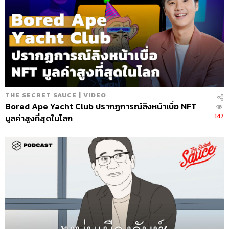
Sound Designer & Engineer
กฤตพล จียะเกียรติ
Coordinator & Admin
อภิสิทธิ์​ หรรษาภิรมย์โชค
Art Director
อนงค์นาฏ วิวัฒนานนท์
Proofreader
พรนภัส ชำนาญค้า
Webmaster
จินตนา ประชุมพันธ์
THE SECRET SAUCE | VIDEO
Bored Ape Yacht Club ปรากฏการณ์ลิงหน้าเบื่อ NFT
147
มูลค่าสูงที่สุดในโลก
TAGS:
นครินทร์
Ben King
เคน
The Standard Podcast
Google
Google Thailand
The Secret Sauce
เคน นครินทร์
นครินทร์ วนกิจไพบูลย์
Podcast
เคล็ดลับความสำเร็จ
Business
ถอดรหัสความสำเร็จ
brand
เบน คิง