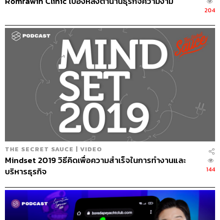
Romrawin Clinic เบื้องหลังตำนานธุรกิจความงาม
204
Credits
THE SECRET SAUCE | VIDEO
The Host
นครินทร์ วนกิจไพบูลย์
Mindset 2019 วิธีคิดเพื่อความสำเร็จในการทำงานและ
The Guest
Ben King
144
บริหารธุรกิจ
Show Creator
นครินทร์ วนกิจไพบูลย์
Show Producers
เชษฐพงศ์ ชูประดิษฐ์, ปวริศา ตั้งตุลานนท์
Episode Editor
ปวริศา ตั้งตุลานนท์