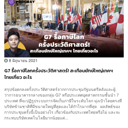
8 มิถุนายน 2021
G7‌ ‌รื้อ‌ภาษี‌โลก‌ครั้ง‌ประวัติศาสตร์‌!‌ ‌สะเทือน‌ยักษ์‌ใหญ่‌เทคฯ‌
‌ไทย‌เกี่ยว‌ อะไร‌
สรุปข้อตกลงครั้งประวัติศาสตร์จากการประชุมรัฐมนตรีคลังและผู้
ว่าการธนาคารกลางของกลุ่ม G7 หรือประเทศอุตสาหกรรมชั้นนำ 7
ประเทศ ที่จะปฏิรูประบบการจัดเก็บภาษีในระดับโลก มุ่งเป้าโดยตรงที่
บริษัทข้ามชาติที่มีขนาดใหญ่ที่สุดและได้กำไรมากที่สุด ผลลัพธ์ของ
การประชุมครั้งนี้เป็นอย่างไร เกี่ยวข้องกับประเทศไทยหรือไม่ และจะ
กระทบบริษัทเทคโนโลยีมากน้อยแค่...