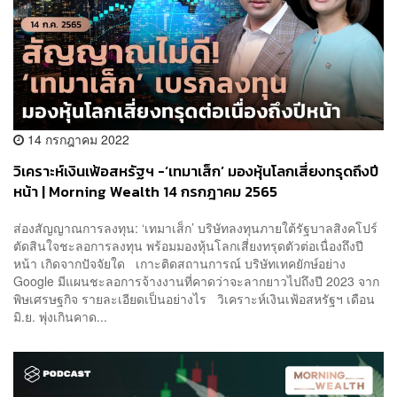
14 กรกฎาคม 2022
วิเคราะห์เงินเฟ้อสหรัฐฯ -‘เทมาเส็ก’ มองหุ้นโลกเสี่ยงทรุดถึงปี
หน้า | Morning Wealth 14 กรกฎาคม 2565
ส่องสัญญาณการลงทุน: ‘เทมาเส็ก’ บริษัทลงทุนภายใต้รัฐบาลสิงคโปร์
ตัดสินใจชะลอการลงทุน พร้อมมองหุ้นโลกเสี่ยงทรุดตัวต่อเนื่องถึงปี
หน้า เกิดจากปัจจัยใด เกาะติดสถานการณ์ บริษัทเทคยักษ์อย่าง
Google มีแผนชะลอการจ้างงานที่คาดว่าจะลากยาวไปถึงปี 2023 จาก
พิษเศรษฐกิจ รายละเอียดเป็นอย่างไร วิเคราะห์เงินเฟ้อสหรัฐฯ เดือน
มิ.ย. พุ่งเกินคาด...