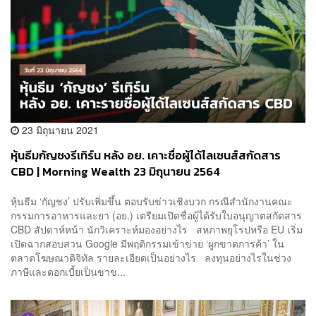
23 มิถุนายน 2021
หุ้นธีมกัญชงรีเทิร์น หลัง อย. เคาะชื่อผู้ได้ไลเซนส์สกัดสาร
CBD | Morning Wealth 23 มิถุนายน 2564
หุ้นธีม ‘กัญชง’ ปรับเพิ่มขึ้น ตอบรับข่าวเชิงบวก กรณีสำนักงานคณะ
กรรมการอาหารและยา (อย.) เตรียมเปิดชื่อผู้ได้รับใบอนุญาตสกัดสาร
CBD สัปดาห์หน้า นักวิเคราะห์มองอย่างไร สหภาพยุโรปหรือ EU เริ่ม
เปิดฉากสอบสวน Google มีพฤติกรรมเข้าข่าย ‘ผูกขาดการค้า’ ใน
ตลาดโฆษณาดิจิทัล รายละเอียดเป็นอย่างไร ลงทุนอย่างไรในช่วง
ภาษีและดอกเบี้ยเป็นขาข...