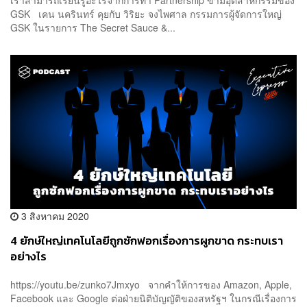
GSK เคน นครินทร์ คุยกับ วิริยะ จงไพศาล กรรมการผู้จัดการใหญ่
GSK ในรายการ The Secret Sauce &...
3 สิงหาคม 2020
4 ยักษ์ใหญ่เทคโนโลยีถูกซักฟอกเรื่องการผูกขาด กระทบเรา
อย่างไร
https://youtu.be/zunko7Jmxyo จากคำให้การของ Amazon, Apple,
Facebook และ Google ต่อฝ่ายนิติบัญญัติของสหรัฐฯ ในกรณีเรื่องการ