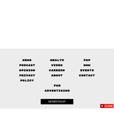
News
Wealth
Pop
Podcast
Video
Now
Opinion
Careers
Events
Privacy
About
Contact
Policy
FOR
ADVERTISING
MEMBERSHIP