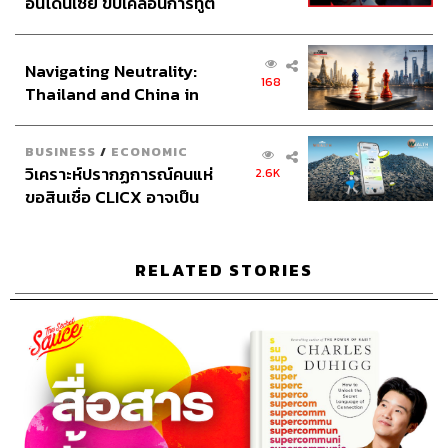
อินโดนีเซีย ขับเคลื่อนการทูต
เศรษฐกิจเชิงรุก ประกาศหุ้น
ส่วนยุทธศาสตร์ไทย –
Navigating Neutrality:
อินโดนีเซีย
168
Thailand and China in
the Age of a New Global
Order
BUSINESS
/
ECONOMIC
วิเคราะห์ปรากฏการณ์คนแห่
2.6K
ขอสินเชื่อ CLICX อาจเป็น
เพียงยอดภูเขาน้ำแข็ง ของ
ปัญหาหนี้ครัวเรือนไทยที่ถูก
ซุกไว้
RELATED STORIES