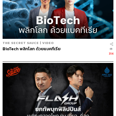
เหมือนมันเข้าใจไปเอง แบ่งหน้าที่ทำงานกัน
ชัดเจน”
มาตรฐานแบบสวิสเป็นยังไง
THE SECRET SAUCE | VIDEO
เหมือนนาฬิกา เป๊ะ ตรง แพง ถ้าคุณขึ้นเครื่องบินสายการ
BioTech พลิกโลก ด้วยแบคทีเรีย
บินนี้ คุณจะได้เห็นว่าเครื่องบินไม่ใช่สิ่งที่หรูหราที่สุด แต่คือ
314
คนที่บริการ ผู้โดยสารจะได้รับมาตรฐานแบบเดียวกันทุกครั้ง
ที่ขึ้นเครื่อง
มาตรฐานการทำธุรกิจที่ตั้งใจคือ รองรับกลุ่ม business ถึง
first class เช่น ดีไซน์วิธีการเลือกอาหารบนเครื่องบิน ถ้าเป็น
ระดับ economy สามารถเลือกได้สองอย่าง คือหมูกับไก่ แต่
ถ้าเป็นลูกค้าที่เราตั้งใจรองรับต้องเลือกได้ 4 อย่าง และ
สามารถเห็นก่อนได้ว่าเนื้อเป็นยังไง ทำพรีเซนเทชันออกมา
ในสมัยนั้นแม้กระทั่งโรงแรมระดับ 7 ดาว ก็ยังแค่เปิดให้ดู
เมนู แล้วเข้าใช้บริการ แต่ของดีวาน่าพนักงานต้องมีการพูด
คุย ให้ลูกค้าทดลอง สร้างประสบการณ์จนได้ใจจากลูกค้า เรา