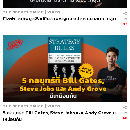
พยายามสื่อสารการบริการผ่านคนต่อคน สิ่งนี้เป็นความภาค
ภูมิใจที่ต่อมาสปาหลายที่ก็ทำแบบดีวาน่า
THE SECRET SAUCE | VIDEO
Flash ยกทัพบุกฟิลิปปินส์ เผชิญตลาดโหด หิน เขี้ยว…ที่สุด
87
“หลายคนคิดว่านวัตกรรมต้องเป็นสิ่งประดิษฐ์
แต่จริงๆ แล้ว มันสามารถเป็นกระบวนการ หรือ
เป็นรูปแบบของการบริการที่แตกต่างก็ได้”
หัวใจของการบริการแบบ luxury
ดีวาน่าตีความเรื่องลักซูรีเป็นการแบ่งปัน ทำ CSR ค่อน
THE SECRET SAUCE | VIDEO
ข้างเยอะ เช่น การลดคาร์บอนไดออกไซด์ โปรโมตให้คนใช้
5 กลยุทธ์ที่ Bill Gates, Steve Jobs และ Andy Grove มี
รถไฟฟ้า ทำที่จอดรถน้อยๆ แต่เพิ่มพื้นที่สีเขียว ผลไม้หรือข้าว
141
เหมือนกัน
ที่เราเสิร์ฟ ซื้อตรงจากชาวไร่ชาวนา เอาเปลือกสับปะรดที่
เหลือจากการเสิร์ฟลูกค้าไปหมัก ใส่หัวเชื้อ ทำเป็นน้ำเอนไซม์