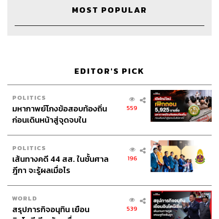
แบรนด์นี้มากๆ
MOST POPULAR
EDITOR'S PICK
POLITICS
มหากาพย์โกงข้อสอบท้องถิ่น
559
ก่อนเดินหน้าสู่จุดจบใน
สัปดาห์นี้
POLITICS
เส้นทางคดี 44 สส. ในชั้นศาล
196
ฎีกา จะรู้ผลเมื่อไร
WORLD
สรุปภารกิจอนุทิน เยือน
539