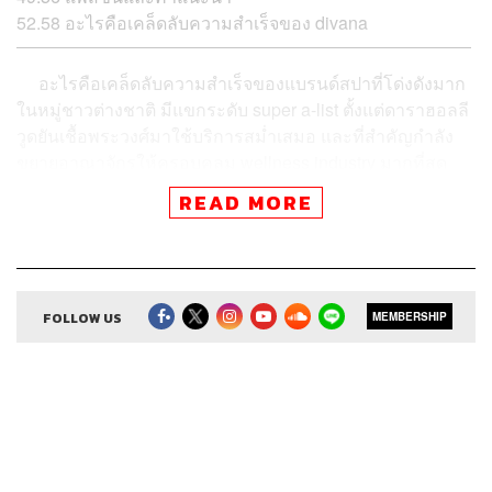
52.58 อะไรคือเคล็ดลับความสำเร็จของ divana
อะไรคือเคล็ดลับความสำเร็จของแบรนด์สปาที่โด่งดังมาก
ในหมู่ชาวต่างชาติ มีแขกระดับ super a-list ตั้งแต่ดาราฮอลลี
วูดยันเชื้อพระวงศ์มาใช้บริการสม่ำเสมอ และที่สำคัญกำลัง
ขยายอาณาจักรให้ครอบคลุม wellness industry มากที่สุด
เคน-นครินทร์ คุยกับ คุณตี๋-พัฒนพงศ์ รานุรักษ์ และ คุณตง-
READ MORE
ธเนศ จิระเสวกดิลก สองผู้ก่อตั้งแบรนด์ divana ที่มาเริ่มทำ
ธุรกิจเพราะถูกสายการบินเลย์ออฟ
FOLLOW US
MEMBERSHIP
เริ่มจากเรื่องใกล้ตัว
จากเหตุวินาศกรรม 9/11 ทำให้หลายสายการบินในโลก
ล้มละลาย สจวร์ตหนุ่มในตอนนั้นอย่างคุณตี๋กับคุณตงจึงถูก
เลย์ออฟ เป็นจุดเริ่มต้นให้พวกเขาหันมาทำธุรกิจจริงจัง โดย
เอาเรื่องใกล้ตัวและสังเกตว่ามีอะไรอยู่ในมือ พวกเขาเดินทาง