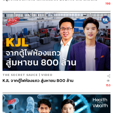
ห้องต่างๆ เทียบเท่าโรงแรมเหล่านั้นจริงๆ แต่พอพวกเขา
198
ตกแต่งเสร็จกลับได้เพียง 4 ห้องเท่านั้น
พวกเขาเครียดมาก เพราะตังค์หมด เหลือแค่ค่าพิมพ์โบร
ชัวร์ ตอนนั้นมีรถก็จะขายรถ มีทุกอย่างก็จะเอามาลงให้หมด
เรียกได้ว่าทุ่มแบบหมดหน้าตัก
พอธุรกิจเริ่มขยายใหญ่ขึ้น จาก 7 ห้องข้างล่าง ขยายไป
เปิดด้านบน เริ่มเกิดการบอกต่อ ได้ลงนิตยสาร มีวันหนึ่ง
เจ้าของรีสอร์ตแห่งหนึ่งมาคุยงานด้วย ปรากฏว่าตอนนั้นด้าน
บนมีไฟไหม้อยู่ ไอร้อนจากจุดเบิร์นเนอร์ไหม้ผ้าม่านซึ่งทำ
จากผ้าไหมอินเดีย ลามไปถึงเพดาน แต่พวกเขาสองคนถูก
เทรนนิ่งมาจากบนเครื่องบินทำให้ไม่กลัวไฟ ก็ค่อยๆ ดับไฟ
ตามสเตป จนในที่สุดก็ผ่านพ้นไปได้ด้วยดี
THE SECRET SAUCE | VIDEO
KJL จากตู้ไฟห้องแถว สู่มหาชน 800 ล้าน
153
“เราตั้งใจสร้างมาตรฐานการบริการเท่าสาย
การบินระดับเฟิสต์คลาส ทำทุกอย่างเหมือน
ตอนที่ทำงานอยู่ที่นั่นโดยที่ไม่เคยมานั่งพูดกัน