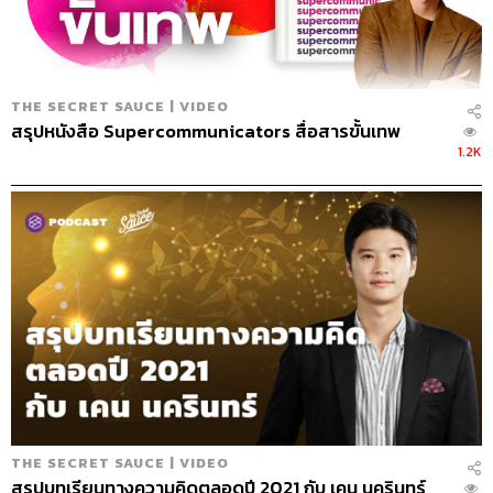
THE SECRET SAUCE | VIDEO
สรุปหนังสือ Supercommunicators สื่อสารขั้นเทพ
1.2K
เริ่มต้นมีบริการอะไรบ้าง
มีนวดไทย มีสครับ ลูกประคบ มีแช่น้ำ ต้องการมี
แฟคซิลิตี้
เทียบเท่ากับโรงแรม 5-7 ดาว และทุกอย่างต้องไพรเวต
THE SECRET SAUCE | VIDEO
พวกเขาไปเซอร์เวย์ตามโรงแรมต่างๆ และพยายามจะมี
สรุปบทเรียนทางความคิดตลอดปี 2021 กับ เคน นครินทร์