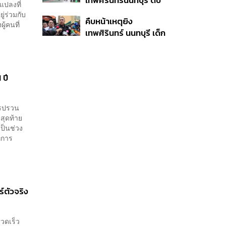
เทพศิรินทร์นนทบุรี ดับ
เหตุใช้อาวุธปืนภายใน
แปลงที่
6 ศพ โฆษก ตร. เร่ง
โรงเรียนคลี่คลาย
่ร่วมกับ
คืบหน้าเหตุยิง
สอบปมขโมยปืนปู่ก่อ
ู้คนที่
เทพศิรินทร์ นนทบุรี เด็ก
เหตุ
14 เสียชีวิตที่โรง
พยาบาล สธ. ยืนยันครู
เสียชีวิต 5 ราย เจ็บ 22
 ปี
ราย
แปรปรวน
สุดท้าย
เป็นช่วง
ทการ
์ตัวจริง
รวดเร็ว