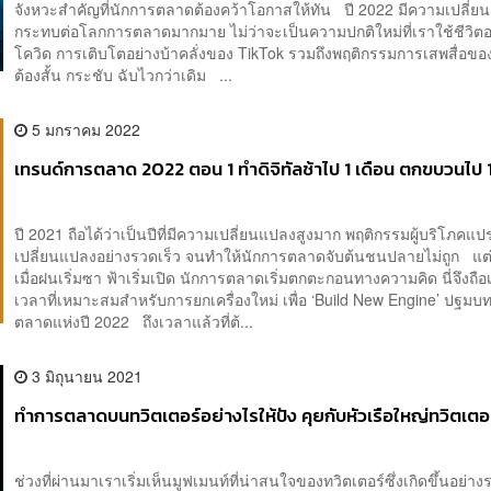
จังหวะสำคัญที่นักการตลาดต้องคว้าโอกาสให้ทัน ปี 2022 มีความเปลี่ยน
กระทบต่อโลกการตลาดมากมาย ไม่ว่าจะเป็นความปกติใหม่ที่เราใช้ชีวิตอยู
โควิด การเติบโตอย่างบ้าคลั่งของ TikTok รวมถึงพฤติกรรมการเสพสื่อของผ
ต้องสั้น กระชับ ฉับไวกว่าเดิม ...
5 มกราคม 2022
เทรนด์การตลาด 2022 ตอน 1 ทำดิจิทัลช้าไป 1 เดือน ตกขบวนไป 1
ปี 2021 ถือได้ว่าเป็นปีที่มีความเปลี่ยนแปลงสูงมาก พฤติกรรมผู้บริโภค
เปลี่ยนแปลงอย่างรวดเร็ว จนทำให้นักการตลาดจับต้นชนปลายไม่ถูก แต่
เมื่อฝนเริ่มซา ฟ้าเริ่มเปิด นักการตลาดเริ่มตกตะกอนทางความคิด นี่จึงถือ
เวลาที่เหมาะสมสำหรับการยกเครื่องใหม่ เพื่อ ‘Build New Engine’ ปฐมบ
ตลาดแห่งปี 2022 ถึงเวลาแล้วที่ต้...
3 มิถุนายน 2021
ทำการตลาดบนทวิตเตอร์อย่างไรให้ปัง คุยกับหัวเรือใหญ่ทวิตเตอร
ช่วงที่ผ่านมาเราเริ่มเห็นมูฟเมนท์ที่น่าสนใจของทวิตเตอร์ซึ่งเกิดขึ้นอย่าง