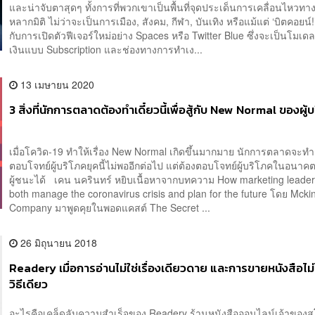
และน่าจับตาสุดๆ ทั้งการที่พวกเขาเป็นพื้นที่จุดประเด็นการเคลื่อนไหวท
หลากมิติ ไม่ว่าจะเป็นการเมือง, สังคม, กีฬา, บันเทิง หรือแม้แต่ ‘บิตคอยน์
กับการเปิดตัวฟีเจอร์ใหม่อย่าง Spaces หรือ Twitter Blue ซึ่งจะเป็นโมเ
เงินแบบ Subscription และช่องทางการทำเง...
13 เมษายน 2020
3 สิ่งที่นักการตลาดต้องทำเดี๋ยวนี้เพื่อสู้กับ New Normal ของผู้
เมื่อโควิด-19 ทำให้เรื่อง New Normal เกิดขึ้นมากมาย นักการตลาดจะทำ
ตอบโจทย์ผู้บริโภคยุคนี้ไม่พออีกต่อไป แต่ต้องตอบโจทย์ผู้บริโภคในอนาคต
ผู้ชนะได้ เคน นครินทร์ หยิบเนื้อหาจากบทความ How marketing leade
both manage the coronavirus crisis and plan for the future โดย Mcki
Company มาพูดคุยในพอดแคสต์ The Secret ...
26 มิถุนายน 2018
Readery เมื่อการอ่านไม่ใช่เรื่องเดียวดาย และการขายหนังสือไม่ไ
วิธีเดียว
อะไรคือเคล็ดลับความสำเร็จของ Readery ร้านหนังสือออนไลน์เจ้าขอ