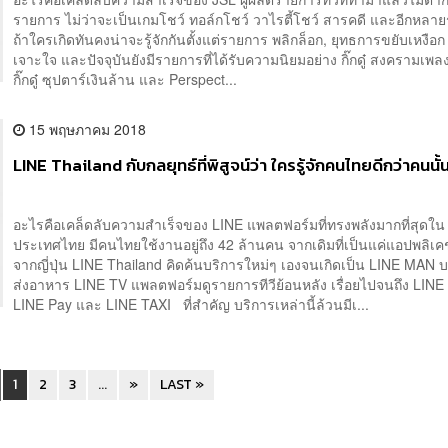
รายการ ไม่ว่าจะเป็นเกมโชว์ ทอล์กโชว์ วาไรตี้โชว์ สารคดี และอีกหลา
ถ้าใครเกิดทันคงน่าจะรู้จักกันตั้งแต่รายการ พลิกล็อก, ยุทธการขยับเหงือ
เจาะใจ และปัจจุบันยังมีรายการที่ได้รับความนิยมอย่าง กิ๊กดู๋ สงครามเพลง
กิ๊กดู๋ ซุปตาร์เงินล้าน และ Perspect...
15 พฤษภาคม 2018
LINE Thailand กับกลยุทธ์ที่พิสูจน์ว่า ใครรู้จักคนไทยดีกว่าคนนั
อะไรคือเคล็ดลับความสำเร็จของ LINE แพลตฟอร์มที่ทรงพลังมากที่สุดใน
ประเทศไทย มีคนไทยใช้งานอยู่ถึง 42 ล้านคน จากเดิมที่เป็นแค่แอปพลิเ
จากญี่ปุ่น LINE Thailand คิดค้นบริการใหม่ๆ เองจนเกิดเป็น LINE MAN บ
ส่งอาหาร LINE TV แพลตฟอร์มดูรายการทีวีย้อนหลัง เรื่อยไปจนถึง LIN
LINE Pay และ LINE TAXI ที่สำคัญ บริการเหล่านี้ล้วนมีเ...
1
2
3
...
»
LAST »