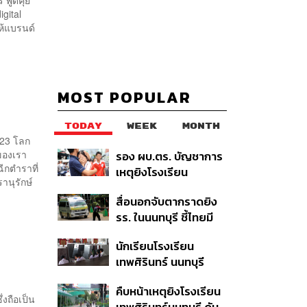
igital
ห้แบรนด์
MOST POPULAR
TODAY
WEEK
MONTH
023 โลก
ของเรา
รอง ผบ.ตร. บัญชาการ
ีกตำราที่
เหตุยิงโรงเรียน
นุรักษ์
เทพศิรินทร์ นนทบุรี สั่ง
สื่อนอกจับตากราดยิง
ค้นหา 2 รอบยืนยันไร้คน
รร. ในนนทบุรี ชี้ไทยมี
ติดค้าง พบศพปู่-ย่าที่
อัตราครอบครองปืนสูง
บ้านพักผู้ก่อเหตุ
นักเรียนโรงเรียน
ในระดับต้นของภูมิภาค
เทพศิรินทร์ นนทบุรี
อพยพเข้ายังพื้นที่
คืบหน้าเหตุยิงโรงเรียน
ปลอดภัยชั่วคราว หลัง
งถือเป็น