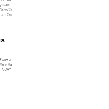
ยรูปแบบ
ก ไปจนถึง
เงาเสียง,
้นชนะ
คชันแชต
ริการจัด
E TODAY,