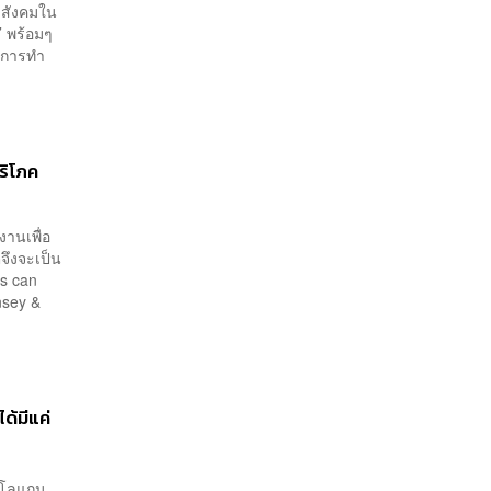
างสังคมใน
!’ พร้อมๆ
ดลการทำ
บริโภค
งานเพื่อ
จึงจะเป็น
rs can
nsey &
ด้มีแค่
งสโลแกน