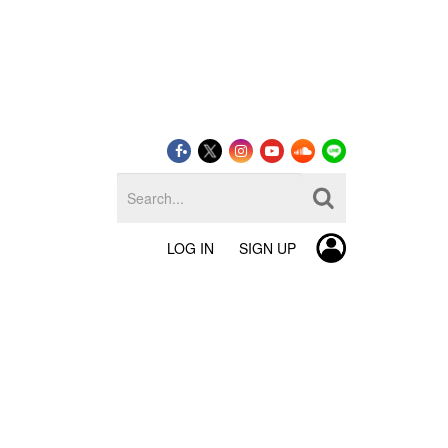
LOG IN
SIGN UP