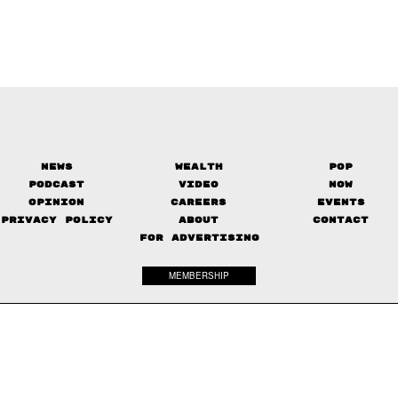
News
Wealth
Pop
Podcast
Video
Now
Opinion
Careers
Events
Privacy Policy
About
Contact
FOR ADVERTISING
MEMBERSHIP
© 2017-
2026
The Standard. All rights reserved.