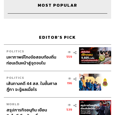
Credits
MOST POPULAR
Show Creator
นครินทร์ วนกิจไพบูลย์
Show Producer
ปวริศา ตั้งตุลานนท์
Show Co-Producer
เชษฐพงศ์ ชูประดิษฐ์
Creative
ภัทร จารุอริยานนท์
EDITOR'S PICK
Sound Editor
เชษฐพงศ์ ชูประดิษฐ์
Video Editor
ฐิติกาญจน์ กาญจนภักดี
POLITICS
Sound Designer & Engineer
กฤตพล จียะเกียรติ
มหากาพย์โกงข้อสอบท้องถิ่น
559
Marketing & Coordinator
อภิสิทธิ์​ หรรษาภิรมย์โชค
ก่อนเดินหน้าสู่จุดจบใน
Art Director
อนงค์นาฏ วิวัฒนานนท์
สัปดาห์นี้
Photographer
วรรษมน ไตรยศักดา
POLITICS
Proofreader
ภาวิกา ขันติศรีสกุล
เส้นทางคดี 44 สส. ในชั้นศาล
196
Webmaster
ไชยพร ศิริกลการ
ฎีกา จะรู้ผลเมื่อไร
Music
westonemusic.com
WORLD
สรุปภารกิจอนุทิน เยือน
539