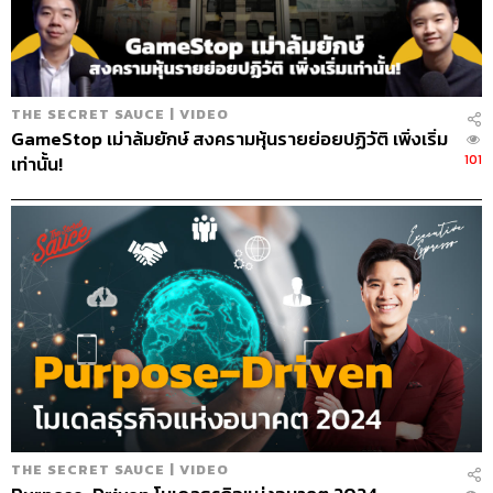
บรรณาธิการบริหาร สำนักข่าว THE
STANDARD วิทยากรด้านสื่อและการทำคอน
เทนต์ออนไลน์
THE SECRET SAUCE | VIDEO
GameStop เม่าล้มยักษ์ สงครามหุ้นรายย่อยปฏิวัติ เพิ่งเริ่ม
101
เท่านั้น!
THE SECRET SAUCE | VIDEO