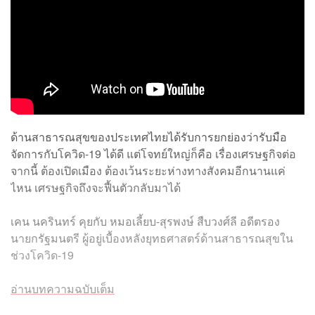
ด้านสาธารณสุขของประเทศไทยได้รับการยกย่องว่ารับมือ
จัดการกับโควิด-19 ได้ดี แต่โจทย์ใหญ่ก็คือ เรื่องเศรษฐกิจต่อ
จากนี้ ต้องเปิดเมือง ต้องเว้นระยะห่างทางสังคมอีกนานแค่
ไหน เศรษฐกิจถึงจะฟื้นตัวกลับมาได้
เคน นครินทร์ คุยกับ หมอเลี้ยบ-สุรพงษ์ สืบวงศ์ลี อดีตรอง
นายกรัฐมนตรี ผู้อยู่เบื้องหลังยุทธศาสตร์ด้านสาธารณสุขใน
ช่วงโควิด-19
อ่านบทความฉบับเต็ม