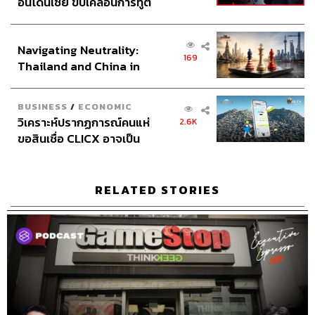
อินโดนีเซีย ขับเคลื่อนการทูต
เศรษฐกิจเชิงรุก ประกาศหุ้น
TAGS:
โควิด19
เคน
หมอเลี๊ยบ
ส่วนยุทธศาสตร์ไทย –
The Standard Podcast
สุรพงษ์ สืบวงศ์ลี
The Secret Sauce
เคน นครินทร์
Navigating Neutrality:
อินโดนีเซีย
169
นครินทร์ วนกิจไพบูลย์
เคล็ดลับความสำเร็จ
Thailand and China in
ถอดรหัสความสำเร็จ
Podcast
the Age of a New Global
Executive Espresso
Business
ฝ่าวิกฤตโควิด19
Order
brand
วิกฤตโควิด19
นครินทร์
BUSINESS
/
ECONOMIC
วิเคราะห์ปรากฏการณ์คนแห่
2.6K
ขอสินเชื่อ CLICX อาจเป็น
เพียงยอดภูเขาน้ำแข็ง ของ
ปัญหาหนี้ครัวเรือนไทยที่ถูก
ซุกไว้
RELATED STORIES
56
ABOUT THE HOST
นครินทร์ วนกิจไพบูลย์