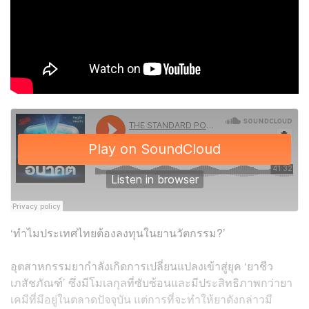
‘ทำไมประเทศไทยต้องลงทุนในยานวัตกรรม?’
อุตสาหกรรมยากำลังเกิดการเปลี่ยนแปลงเข้าสู่ยุค ‘ยาชีว
เภสัชภัณฑ์’ ซึ่งมีโมเลกุลที่ซับซ้อนและมีประสิทธิภาพกว่ายา
เคมีที่มีอยู่ในตลาดปัจจุบัน แต่การที่จะทำให้ยาดังกล่าวมี