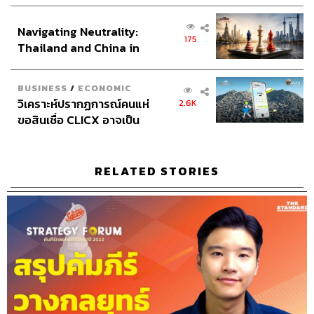
เศรษฐกิจเชิงรุก ประกาศหุ้น
Graphic Designer
ธนิดา โตวิวัฒน์
ส่วนยุทธศาสตร์ไทย –
Channel Manager
เชษฐพงศ์ ชูประดิษฐ์
Navigating Neutrality:
อินโดนีเซีย
175
Thailand and China in
Social Media Editor
ทศพล เพิ่มพูล
the Age of a New Global
THE STANDARD Proofreader Team
Order
THE STANDARD Webmaster Team
BUSINESS
/
ECONOMIC
Social Media Team
วิเคราะห์ปรากฏการณ์คนแห่
2.6K
Archive Team
ขอสินเชื่อ CLICX อาจเป็น
เพียงยอดภูเขาน้ำแข็ง ของ
ปัญหาหนี้ครัวเรือนไทยที่ถูก
ซุกไว้
RELATED STORIES
TAGS:
Podcast
The Standard Podcast
The Secret Sauce
เคน นครินทร์