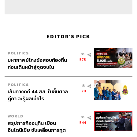
EDITOR'S PICK
POLITICS
Credits
มหากาพย์โกงข้อสอบท้องถิ่น
575
ก่อนเดินหน้าสู่จุดจบใน
Show Creator
นครินทร์ วนกิจไพบูลย์
สัปดาห์นี้
The Secret Sauce Manager
ปวริศา ตั้งตุลานนท์
Content Creator
ชาคร ฉายเพชร, ธนภาคย์ อิทธิชัยพล,
POLITICS
เส้นทางคดี 44 สส. ในชั้นศาล
ภัทรสุดา บุญญศรี, อาภาภัทร อารยางกูร
211
ฎีกา จะรู้ผลเมื่อไร
Video Editor
วุฒิชัย ถิระบัญชาศักดิ์, อนนต์ พูนเจ้าทรัพย์,
ศุภมิตร เศรษฐลักษณ์
Sound Designer & Engineer
กฤตพล จียะเกียรติ
WORLD
Sound Recording Engineer
ขจีพรรณ วิจิตรรัตน์
สรุปภารกิจอนุทิน เยือน
544
Assistant
อสุมิ สุกี้คาวะ
อินโดนีเซีย ขับเคลื่อนการทูต
Project Coordinator
ณิชนันทน์ ทับทิม