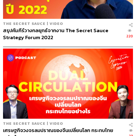
279
THE SECRET SAUCE | VIDEO
สรุปคัมภีร์วางกลยุทธ์จากงาน The Secret Sauce
ABOUT THE HOST
220
Strategy Forum 2022
นครินทร์ วนกิจไพบูลย์
บรรณาธิการบริหาร สำนักข่าว THE
STANDARD วิทยากรด้านสื่อและการทำคอน
เทนต์ออนไลน์
THE SECRET SAUCE | VIDEO
เศรษฐกิจวงจรลมปราณของจีนเปลี่ยนโลก กระทบไทย