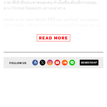
ราคาที่เข้าถึงประชาชนทุกคน จำเป็นที่จะต้องมีการลงทุน
ทาง Clinical Research อย่างมหาศาล
Health is the New Wealth อีพีนี้ เคน นครินทร์ จะมาพูดคุย
กับ ดร.กิตติมา ศรีวัฒนกุล ที่ปรึกษาฝ่ายรัฐกิจสัมพันธ์ สมาคม
ผู้วิจัยและผลิตเภสัชภัณฑ์ (PReMA) ถึงอนาคตอุตสาหกรรม
ยาไทย และข้อเสนอแนะในการที่จะทำให้ยานวัตกรรม
READ MORE
สามารถเข้าถึงทุกคนได้
FOLLOW US
สามารถฟังพอดแคสต์ The Secret Sauce
MEMBERSHIP
ผ่านแอปพลิเคชันต่างๆ ที่คุณสะดวกหรือใช้อยู่แล้วได้เลย