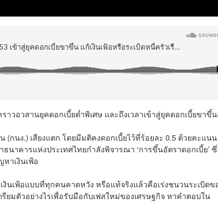
อวสานยุคดอกเบี้ยต่ำพิเศษ และถึงเวลาเข้าสู่ยุคดอกเบี้ยขาขึ้น
นง.) เสียงแตก โดยมีมติคงดอกเบี้ยไว้ที่ร้อยละ 0.5 ด้วยคะแนน
ว่าธนาคารแห่งประเทศไทยกำลังพิจารณา ‘การขึ้นอัตราดอกเบี้ย’ ซึ่
ัญหาเงินเฟ้อ
าเงินเฟ้อแบบที่ทุกคนคาดหวัง หรือแท้จริงแล้วคือเร่งชนวนระเบิดข
เตรียมตัวอย่างไรเพื่อรับมือกับเฟสใหม่ของเศรษฐกิจ หาคำตอบใน