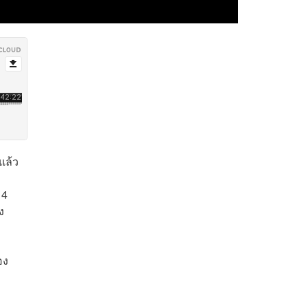
แล้ว
 4
ง
อง