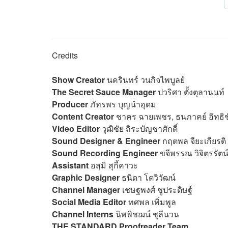
Credits
Show Creator
นครินทร์ วนกิจไพบูลย์
The Secret Sauce Manager
ปวริศา ตั้งตุลานนท์
Producer
ภัทรพร บุญนำอุดม
Content Creator
ชาคร ฉายเพชร, ธนภาคย์ อิทธิ
Video Editor
วุฒิชัย ถิระบัญชาศักดิ์
Sound Designer & Engineer
กฤตพล จียะเกียรติ
Sound Recording Engineer
ขจีพรรณ วิจิตรรัตน
Assistant
อสุมิ สุกี้คาวะ
Graphic Designer
ธนิดา โตวิวัฒน์
Channel Manager
เชษฐพงศ์ ชูประดิษฐ์
Social Media Editor
ทศพล เพิ่มพูล
Channel Interns
นิพพิชฌน์ ชุลีนวน
THE STANDARD Proofreader Team