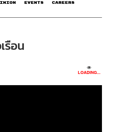
INION
EVENTS
CAREERS
วเรือน
LOADING...