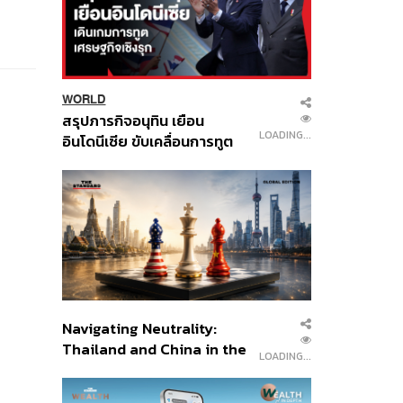
WORLD
สรุปภารกิจอนุทิน เยือน
LOADING...
อินโดนีเซีย ขับเคลื่อนการทูต
เศรษฐกิจเชิงรุก ประกาศหุ้น
ส่วนยุทธศาสตร์ไทย –
อินโดนีเซีย
Navigating Neutrality:
Thailand and China in the
LOADING...
Age of a New Global
Order