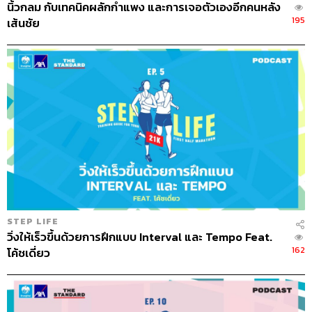
นิ้วกลม กับเทคนิคผลักกำแพง และการเจอตัวเองอีกคนหลัง
เห็นชัดคือน้ำหนักจะลงเร็วมาก ค่าต่างๆ ก็จะขึ้นดีมาก
195
เส้นชัย
นอกจากนั้นแล้วคนน้ำหนักเยอะต้องเจอเรื่องปัญหาขาและ
เข่า พูดง่ายๆ ว่าเหมือนเสาเข็มที่เคยรับน้ำหนัก 100 กิโลกรัม
แต่ถ้าเราน้ำหนักหายไปครึ่งหนึ่ง เสาเข็มต้นเดิมมันก็น้ำหนัก
เบาลง และจะทำให้เราวิ่งได้เร็วขึ้น ไม่เหนื่อยง่าย และทำให้
เราแข็งแรงขึ้นโดยอัตโนมัติ
จุดที่ยากที่สุดคือ 5 กิโลเมตรแรกในชีวิต
มันคือ 2 รอบสวนรถไฟครับ มันคือวันเดียวกับที่ผมคิดเรื่อง
อาหารนั่นแหละ คือเวลาเราเหนื่อยมากๆ เราจะ enjoy eating
แต่อย่างที่บอกถ้าเอาเข้าไปอีกมันก็ไม่คุ้มกับที่เราลงแรงลงไป
STEP LIFE
ผมก็เลยเริ่มเปลี่ยนพฤติกรรมเลยครับ การวิ่ง 5 กิโลเมตรแรก
วิ่งให้เร็วขึ้นด้วยการฝึกแบบ Interval และ Tempo Feat.
นี้จึงมีความหมายกับผมมากในแง่ของการเปลี่ยนพฤติกรรม
162
โค้ชเดี่ยว
ของตัวเอง
จากรายการแรกที่ลงวิ่งสู่อีกหลายรายการในชีวิต