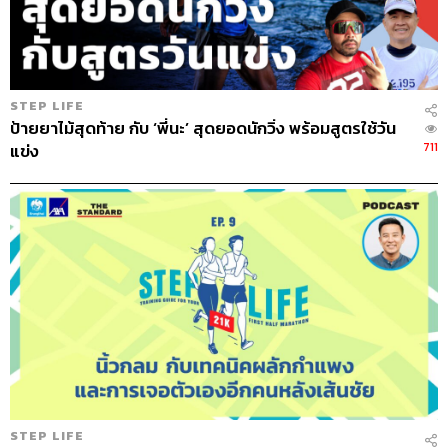
ผมเอาเป้าหมายเป็นหลัก ถ้าเป้าหมายมันใหญ่กว่าสิ่งที่ผมทำ
เยอะผมก็ต้องฝืนให้ตัวเองวิ่งไป เพราะพอทำไปเรื่อยๆ มันก็จะ
พัฒนาขึ้น อีกอย่างผมใช้วิธีการเพิ่มกำลังใจให้ตัวเองด้วยการ
ชั่งน้ำหนัก พอเห็นน้ำหนักลงเรื่อยๆ มันจะส่งกำลังใจให้ผม
STEP LIFE
ป้ายยาไม้สุดท้าย กับ ‘พี่นะ’ สุดยอดนักวิ่ง พร้อมสูตรใช้วัน
เยอะมาก วิ่งเสร็จชั่งเลย นอกจากนั้นผมซื้อเครื่องวัดความดัน
711
แข่ง
และเครื่องวัดน้ำตาล วัดทุกวันมันก็ลงทุกวัน มันส่งพลังบวก
ให้กับผมมาก เพราะตอนนั้นผมไม่รู้จักใครเลย ไม่มีใครมา
เชียร์ให้ผมวิ่ง เลยต้องให้กำลังใจตัวเองด้วยวิธีการพวกนี้และ
ทำให้ตัวเองอยากวิ่งต่อ
อุปสรรคของคนน้ำหนักเยอะ
การที่เราน้ำหนักตัวเยอะ การขยับเขยื้อนตัวก็ลำบาก มันต้อง
ค่อยๆ ไป ผมก็พยายามจ๊อกกิ้งไปเรื่อยๆ แรกๆ น้ำหนักก็ลง แต่
ลงไม่เยอะเพราะไม่ได้ควบคุมอาหาร มีอยู่วันหนึ่งที่ไปวิ่งแล้ว
เหนื่อยมากแบบสุดใจ เลยบอกตัวเองว่าลงทุนเหนื่อยขนาดนี้
แล้ว ยังจะกลับไปกินข้าวขาหมู ข้าวมันไก่อีกหรือ สุดท้ายมัน
ก็เท่าเดิม เลยตัดสินใจควบคุมอาหาร หลังจากนั้นสิ่งแรกที่
STEP LIFE