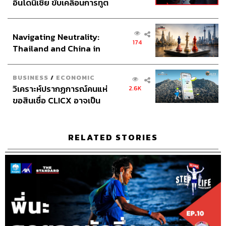
อินโดนีเซีย ขับเคลื่อนการทูต
กิโลเมตร วิ่งได้ต่อเนื่อง ผมดีใจมากจนร้องไห้เลย ทั้งหมดใช้
เศรษฐกิจเชิงรุก ประกาศหุ้น
เวลาเกือบเดือน มันเป็นอะไรที่คนน้ำหนัก 100 กิโลกรัมสามา
ส่วนยุทธศาสตร์ไทย –
รถจ๊อกกิ้งผ่านระยะทางขนาดนี้ มันเป็นเรื่องยิ่งใหญ่สำหรับ
Navigating Neutrality:
อินโดนีเซีย
ชีวิตผมมาก เพราะเราอยากทำให้ได้ แล้วเราก็ทำได้จริงๆ
174
Thailand and China in
the Age of a New Global
ทั้งหมดคือจุดเริ่มต้นที่ผมทำ มันไปเรื่อยๆ จนถึงวันที่ผมวิ่งได้
Order
10 กิโลเมตร ใช้เวลาปีกว่า แต่ผมวิ่งทุกวัน ไม่ว่าจะมากจะ
BUSINESS
/
ECONOMIC
น้อย แต่จะบังคับให้ตัวเองวิ่งทุกวัน มันคือความค่อยๆ เป็น
วิเคราะห์ปรากฏการณ์คนแห่
2.6K
ค่อยๆ ไป ใช้สิ่งนี้เป็นตัวกระตุ้นให้เราทำให้ได้
ขอสินเชื่อ CLICX อาจเป็น
เพียงยอดภูเขาน้ำแข็ง ของ
ปัญหาหนี้ครัวเรือนไทยที่ถูก
ซุกไว้
บอกตรงๆ ว่าเบื่อครับ การต้องออกมาวิ่งทุก
RELATED STORIES
วัน แต่เป้าหมายของเราใหญ่กว่านั้น คือ
สุขภาพเราต้องดีและต้องอยู่กับครอบครัวให้
นานที่สุด การเป็นหัวหน้าครอบครัวต้องแข็ง
แรงก่อน ก่อนจะดูแลคนอื่นให้ได้