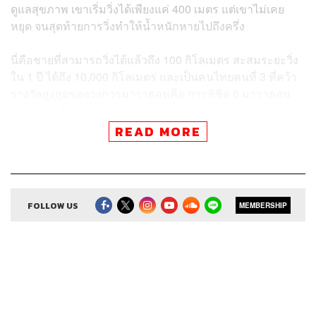
ดูแลสุขภาพ เขาเริ่มวิ่งได้เพียงแค่ 400 เมตร แต่เขาไม่เคย
หยุด จนสุดท้ายการวิ่งทำให้น้ำหนักหายไปถึงครึ่ง
นี่คือชายที่สามารถวิ่งได้แล้วถึง 100 กิโลเมตร สะสมระยะวิ่ง
ใน 1 ปี ได้ถึง 10,000 กิโลเมตร และเป็นคนไทยคนที่ 3 ที่คว้า
รางวัลสูงสุดของวงการมาราธอนคือ การพิชิต 6 มาราธอน
โลกได้สำเร็จ
READ MORE
FOLLOW US
MEMBERSHIP