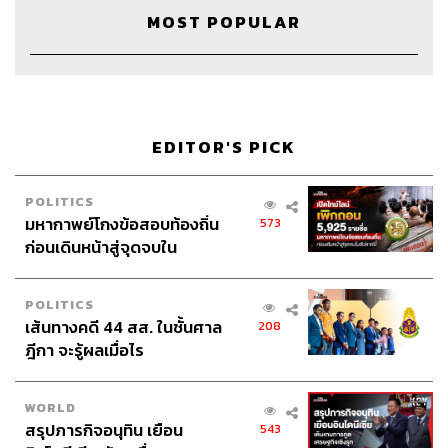
ออกกำลังกายมาก่อน ไม่ได้เดิน ก่อนวิ่งวันนั้นเราเห็นผู้สูงอายุ
MOST POPULAR
กับเด็กวิ่งได้ ก็เลยคิดว่าตัวเองน่าจะทำได้ น้ำตาซึมๆ เลยนะ
มันเป็นการบอกว่าสุขภาพเราแย่มาก เพราะวิ่งแค่นี้ก็เหนื่อย
เลยเดินร้องไห้กลับไปที่รถ บอกกับตัวเองว่าไม่เป็นไร พรุ่งนี้มา
ใหม่
EDITOR'S PICK
วันถัดไปตื่นเช้ามาปวดมากเลยครับ เพราะเส้นมันยึดไปหมด
วันนั้นเลยฝืนมาอีกวันแล้วก็วิ่งไม่ได้ไกลไปกว่าเดิม หายใจไม่
POLITICS
ได้เหมือนเดิม แต่บอกตัวเองว่าให้มาใหม่อีก ก็ทำอย่างนี้ไป
มหากาพย์โกงข้อสอบท้องถิ่น
573
เรื่อยๆ ทุกวัน เปลี่ยนสถานที่จากสวนรถไฟเป็นแถวบ้านบ้าง
ก่อนเดินหน้าสู่จุดจบใน
แต่บอกตัวเองว่าจะวิ่งทุกวัน พอเวลาผ่านไปวิ่งได้ระยะเท่าเดิม
สัปดาห์นี้
แต่หายใจคล่องขึ้น มันเป็นกำลังใจเล็กๆ ให้เราเพิ่มระยะไปถึง
POLITICS
จุดที่มันเหนื่อย มันก็ไปได้เรื่อยๆ จาก 400 เป็น 500 600 เมตร
เส้นทางคดี 44 สส. ในชั้นศาล
208
และจนถึง 1 กิโลเมตรในที่สุด
ฎีกา จะรู้ผลเมื่อไร
ตอนนั้นผมวิ่งทุกวัน ระยะเท่าไรไม่เป็นไร แต่ต้องวิ่งจนเหนื่อย
มันเลยค่อยๆ เพิ่มมากขึ้น กล้ามเนื้อที่เคยตื่นเช้ามาแล้วปวดก็
WORLD
ปวดน้อยลง จนกระทั่งในที่สุดวิ่งได้ 1 รอบสวนรถไฟ 2.5
สรุปภารกิจอนุทิน เยือน
543