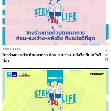
งานวิ่งแรกคือ นนทบุรีมินิมาราธอน เป็นงานเปิดสะพานข้าม
แยกพระนั่งเกล้า อันที่ 2 วิ่งจากศาลากลางจังหวัดนนทบุรีไป
ถึงท่าอิฐจน ถึงสะพานอันใหม่ แล้วก็ยูเทิร์นกลับ ตอนนั้นน้ำ
หนักเหลือ 80 กิโลกรัม แต่ก็เหนื่อยมากครับ กัดฟันสู้เลย ช่วง
นั้นมีคนวิ่งแซงเยอะมาก ตอนนั้นบอกตัวเองว่าขออย่าเป็นที่
โหล่ คนที่สุขภาพไม่ดีหรือคนอ้วนอย่างผมจะกลัวมากเรื่อง
การเป็นคนสุดท้าย เลยพยายามวิ่งจนจบ ใช้เวลาประมาณ 1
ชั่วโมง 40 นาที เวลาไม่ค่อยดีเท่าไร แต่ถ้าเทียบกับน้ำหนัก
STEP LIFE
ตอนนั้นก็ถือว่าโอเคแล้ว เข้าเส้นชัยแล้วร้องไห้เลย กลับบ้าน
โกงร่างกายด้วยโภชนาการ ก่อน-ระหว่าง-หลังวิ่ง กินอะไรดี
เอาเหรียญไปโชว์แฟนแล้วบอกว่า ในชีวิตนี้ได้เหรียญแรกใน
86
ที่สุด
ชีวิตก็เพียงพอแล้ว
แต่หลังจากนั้นผ่านไป 1-2 วัน เราจำความรู้สึกของการเข้า
เส้นชัยได้ เลยค่อยๆ ลองดูงานวิ่งงานอื่นไปเรื่อยๆ เริ่มลงวิ่ง
ฮาล์ฟมาราธอน ซ้อมอย่างต่อเนื่องและพัฒนาตัวเองไปเรื่อยๆ
จนทำสำเร็จที่งานวันแม่ ตรงศูนย์การประชุมแห่งชาติสิริกิติ์
มันคือการวิ่งวนเส้นเดิม 2 รอบ จบรอบแรกผมอยากกลับบ้าน
มาก แต่ก็เดินๆ วิ่งๆ ไปจนจบ หัวใจพองโตมาก รู้สึกว่าตัวเอง
ทำได้ เลยวิ่งฮาล์ฟมาราธอนไปเรื่อยๆ และก็เริ่มเล็งการวิ่ง