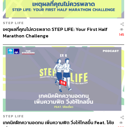
มาราธอน คิดว่าถ้าตัวเองวิ่งมาราธอนได้สำเร็จคงปลื้มใจ
มาก อยากทำให้ได้ รู้สึกว่าการได้เหรียญมาราธอนมันเท่ เลย
พยายามไปฝึกซ้อมจนกระทั่งได้สมัครที่ระยองมาราธอน ซึ่ง
STEP LIFE
เป็นครั้งแรก วิ่งไปก็มีคนแจกไฟฉายเพราะสตาร์ทตี 3 ตี 4 มัน
เหตุผลที่คุณไม่ควรพลาด STEP LIFE: Your First Half
มืดมาก รถสิบล้อก็เยอะ เหนื่อย ท้อ จนตอนวนกลับก็รู้สึก
145
Marathon Challenge
อยากกลับบ้านอีกแล้ว พอดีว่าเขามีกองเชียร์ เราเลยเดินๆ
วิ่งๆ ไปต่อ จนในที่สุดจบด้วยเวลา 4 ชั่วโมง 45 นาที ตอนนั้น
น้ำหนักเหลือประมาณ 70 กิโลกรัม ตอนกลับบ้านผมลงจาก
รถไม่ได้เพราะขามันเกร็งมากแฟนต้องให้คนข้างบ้านช่วยยก
ลง แต่ก็ไม่เคยหยุด เวลาก็ดีขึ้นเรื่อยๆ เพราะซ้อมอย่างต่อ
เนื่อง
เนื่องจากผมต้องไปทำงานต่างประเทศบ่อย เลยได้ไปเห็นงาน
วิ่งที่สิงคโปร์ เลยหาโอกาสไปร่วม จากนั้นก็มีไปวิ่งที่เยอรมนี
วิ่งขึ้นภูเขากลางป่าสน สวยมาก ส่วนงานที่ประทับใจที่สุดของ
การวิ่งมาราธอนคือ ลอนดอนมาราธอน เป็นงานที่ให้เกียรติ
นักวิ่งมาก รถไฟก็ขึ้นฟรี ไปที่ไหนคนก็ยินดีต้อนรับถ้ามี BIB
STEP LIFE
ทั้งที่ไม่รู้จักกัน ทุกคนให้กำลังใจ แม้แต่ตอนวิ่งเสร็จ หลังจาก
เทคนิคฝึกความอดทน เพิ่มความฟิต วิ่งให้ไกลขึ้น Feat. โค้ช