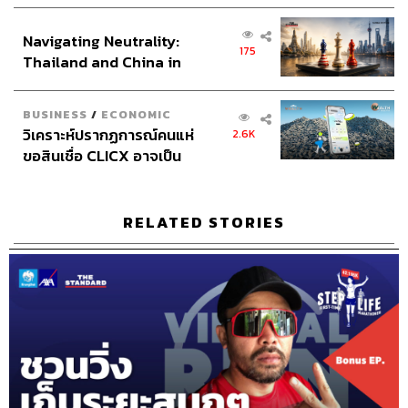
เศรษฐกิจเชิงรุก ประกาศหุ้น
ส่วนยุทธศาสตร์ไทย –
TAGS:
StepLife
RunningGuide
Podcast
GuidedRun
Navigating Neutrality:
อินโดนีเซีย
175
พอดแคสต์
RunningGuideForYourFirst10K
Thailand and China in
running
10Weeksto10K
TheStandardPodcast
the Age of a New Global
RunningBuddy
ต๊ะพิภู
ป๊อกอิทธิพล
Order
อิทธิพลสมุทรทอง
พอดแคสต์วิ่ง
First10k
พี่ป๊อก
BUSINESS
/
ECONOMIC
Beginner
วิเคราะห์ปรากฏการณ์คนแห่
2.6K
ขอสินเชื่อ CLICX อาจเป็น
เพียงยอดภูเขาน้ำแข็ง ของ
ปัญหาหนี้ครัวเรือนไทยที่ถูก
ซุกไว้
RELATED STORIES
49
ABOUT THE HOST
THE STANDARD PODCAST