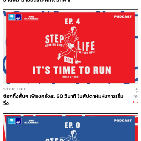
STEP LIFE
จ๊อกกิ้งสั้นๆ เพียงครั้งละ 60 วินาที ในสัปดาห์แห่งการเริ่ม
65
วิ่ง