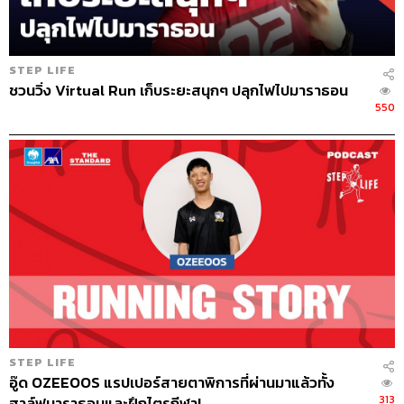
ทีมงาน THE STANDARD PODCAST
STEP LIFE
ชวนวิ่ง Virtual Run เก็บระยะสนุกๆ ปลุกไฟไปมาราธอน
550
STEP LIFE
อู๊ด OZEEOOS แรปเปอร์สายตาพิการที่ผ่านมาแล้วทั้ง
313
ฮาล์ฟมาราธอนและฝึกไตรกีฬา!