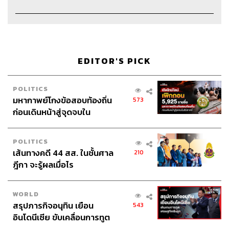
Credits
EDITOR'S PICK
The Hosts
พิภู พุ่มแก้วกล้า, อิทธิพล สมุทรทอง
POLITICS
มหากาพย์โกงข้อสอบท้องถิ่น
Show Creator
ภูมิชาย บุญสินสุข
573
ก่อนเดินหน้าสู่จุดจบใน
Show Producers
ปวริศา ตั้งตุลานนท์, เชษฐพงศ์ ชูประดิษฐ์,
สัปดาห์นี้
อธิษฐาน กาญจนะพงศ์
Sound Designer & Engineer
กฤตพล จียะเกียรติ
POLITICS
Coordinator & Admin
อภิสิทธิ์​ หรรษาภิรมย์โชค
เส้นทางคดี 44 สส. ในชั้นศาล
210
Art Director
อนงค์นาฏ วิวัฒนานนท์
ฎีกา จะรู้ผลเมื่อไร
Proofreader
ภาสิณี เพิ่มพันธุ์พงศ์
Webmaster
จินตนา ประชุมพันธ์
WORLD
สรุปภารกิจอนุทิน เยือน
543
อินโดนีเซีย ขับเคลื่อนการทูต