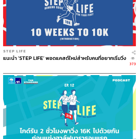
STEP LIFE
แนะนำ ‘STEP LIFE’ พอดแคสต์ใหม่สำหรับคนที่อยากเริ่มวิ่ง
373