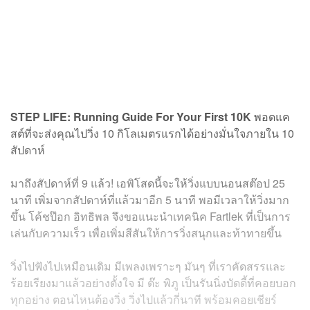
STEP LIFE: Running Guide For Your First 10K
พอดแค
สต์ที่จะส่งคุณไปวิ่ง 10 กิโลเมตรแรกได้อย่างมั่นใจภายใน 10
สัปดาห์
มาถึงสัปดาห์ที่ 9 แล้ว! เอพิโสดนี้จะให้วิ่งแบบนอนสต๊อป 25
นาที เพิ่มจากสัปดาห์ที่แล้วมาอีก 5 นาที พอมีเวลาให้วิ่งมาก
ขึ้น โค้ชป๊อก อิทธิพล จึงขอแนะนำเทคนิค Fartlek ที่เป็นการ
เล่นกับความเร็ว เพื่อเพิ่มสีสันให้การวิ่งสนุกและท้าทายขึ้น
วิ่งไปฟังไปเหมือนเดิม มีเพลงเพราะๆ มันๆ ที่เราคัดสรรและ
ร้อยเรียงมาแล้วอย่างตั้งใจ มี ต๊ะ พิภู เป็นรันนิ่งบัดดี้ที่คอยบอก
ทุกอย่าง ตอนไหนต้องวิ่ง วิ่งไปแล้วกี่นาที พร้อมคอยเชียร์