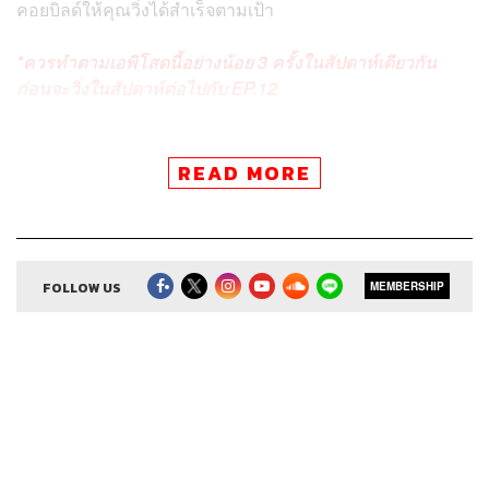
คอยบิลด์ให้คุณวิ่งได้สำเร็จตามเป้า
*ควรทำตามเอพิโสดนี้อย่างน้อย 3 ครั้งในสัปดาห์เดียวกัน
ก่อนจะวิ่งในสัปดาห์ต่อไปกับ EP.12
READ MORE
สามารถฟังพอดแคสต์ STEP LIFE: Running Guide For
Your First 10K
ผ่านแอปพลิเคชันต่างๆ ที่คุณสะดวกหรือใช้อยู่แล้วได้เลย
FOLLOW US
MEMBERSHIP