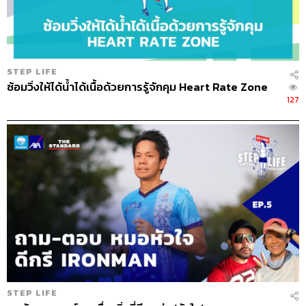
TAGS:
10Weeksto10K
TheStandardPodcast
STEP LIFE
RunningBuddy
ต๊ะพิภู
ป๊อกอิทธิพล
ซ้อมวิ่งให้ได้น้ำได้เนื้อด้วยการรู้จักคุม Heart Rate Zone
อิทธิพลสมุทรทอง
พอดแคสต์วิ่ง
First10k
พี่ป๊อก
127
Beginner
StepLife
RunningGuide
Podcast
GuidedRun
พอดแคสต์
RunningGuideForYourFirst10K
running
82
STEP LIFE