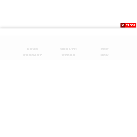
News
Wealth
Pop
Podcast
Video
Now
Opinion
Careers
Events
Privacy
About
Contact
Policy
FOR
ADVERTISING
MEMBERSHIP
© 2017-
2026
The Standard. All rights reserved.