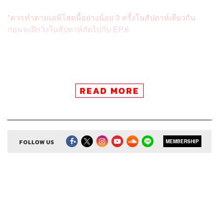
*ควรทำตามเอพิโสดนี้อย่างน้อย 3 ครั้งในสัปดาห์เดียวกัน
ก่อนจะฝึกวิ่งในสัปดาห์ถัดไปกับ EP.6
ของฝากนักวิ่ง:
READ MORE
ป้องกันอาการบาดเจ็บและอาการคัน
การออกมาวิ่งทำให้กล้ามเนื้อบาดเจ็บเป็นเรื่องธรรมดา สิ่งที่
ควรทำเพื่อหลีกเลี่ยงอาการบาดเจ็บคือ ก่อนออกกำลังกายเรา
ควรยืดเหยียดกล้ามเนื้อ และหลังออกกำลังกายก็ควรทำด้วย
FOLLOW US
MEMBERSHIP
เช่นกัน เพื่อไม่ให้บาดเจ็บหลังวิ่งเสร็จ ส่วนเรื่องอาการคัน
บริเวณท้องหรือแขน ขา ไม่ใช่เพราะไขมันแตกตัว แพ้เหงื่อ
แพ้อากาศ แต่เกิดจากร่างกายหลั่งสารฮีสตามีน ที่ขยายหลอด
เลือดและเพิ่มการไหลเวียนของเลือด จะเกิดขึ้นกับคนที่เพิ่ง
ออกกำลังกาย หรือไม่ได้ออกกำลังกายเป็นเวลานาน ถ้าออก
กำลังกายบ่อยๆ จะหายไปเอง บางคนก็ไม่เป็น บางคนก็ยังเป็น