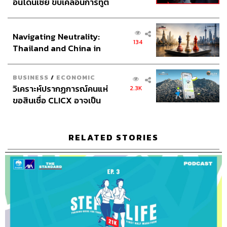
อินโดนีเซีย ขับเคลื่อนการทูต
เศรษฐกิจเชิงรุก ประกาศหุ้น
ส่วนยุทธศาสตร์ไทย –
Navigating Neutrality:
อินโดนีเซีย
134
Thailand and China in
Credits
the Age of a New Global
Order
BUSINESS
/
ECONOMIC
The Hosts
พิภู พุ่มแก้วกล้า, อิทธิพล สมุทรทอง
วิเคราะห์ปรากฏการณ์คนแห่
2.3K
ขอสินเชื่อ CLICX อาจเป็น
Show Creator
ภูมิชาย บุญสินสุข
เพียงยอดภูเขาน้ำแข็ง ของ
Show Co-Producers
ปวริศา ตั้งตุลานนท์, เชษฐพงศ์ ชู
ปัญหาหนี้ครัวเรือนไทยที่ถูก
ประดิษฐ์, อธิษฐาน กาญจนะพงศ์
ซุกไว้
RELATED STORIES
Sound Designer & Engineer
กฤตพล จียะเกียรติ, ศุภณัฐ
เดชะอำไพ
Coordinator & Admin
อภิสิทธิ์​ หรรษาภิรมย์โชค
Art Director
อนงค์นาฏ วิวัฒนานนท์
Graphic Design Interns
ธัญญา ศิริสัมพันธ์
Proofreader
ภาวิกา ขันติศรีสกุล
Webmaster
รพีพรรณ เกตุสมพงษ์