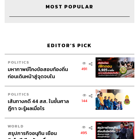
Your First 10K
MOST POPULAR
ผ่านแอปพลิเคชันต่างๆ ที่คุณสะดวกหรือใช้อยู่แล้วได้เลย
EDITOR'S PICK
POLITICS
มหากาพย์โกงข้อสอบท้องถิ่น
491
ก่อนเดินหน้าสู่จุดจบใน
สัปดาห์นี้
POLITICS
เส้นทางคดี 44 สส. ในชั้นศาล
144
ฎีกา จะรู้ผลเมื่อไร
WORLD
สรุปภารกิจอนุทิน เยือน
495