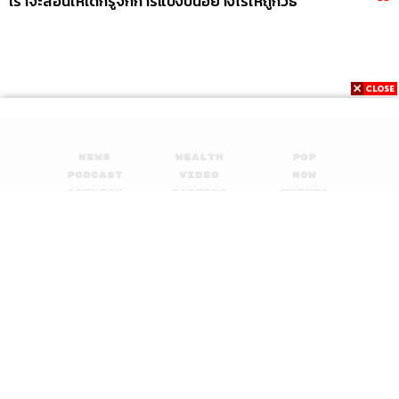
เราจะสอนให้เด็กรู้จักการแบ่งปันอย่างไรให้ถูกวิธี
News
Wealth
Pop
Podcast
Video
Now
Opinion
Careers
Events
Privacy
About
Contact
Policy
FOR
ADVERTISING
MEMBERSHIP
© 2017-
2026
The Standard. All rights reserved.