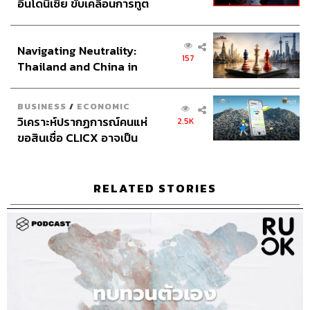
อินโดนีเซีย ขับเคลื่อนการทูต
เศรษฐกิจเชิงรุก ประกาศหุ้น
ส่วนยุทธศาสตร์ไทย –
Navigating Neutrality:
อินโดนีเซีย
157
Thailand and China in
the Age of a New Global
Order
BUSINESS
/
ECONOMIC
วิเคราะห์ปรากฏการณ์คนแห่
2.5K
ขอสินเชื่อ CLICX อาจเป็น
เพียงยอดภูเขาน้ำแข็ง ของ
ปัญหาหนี้ครัวเรือนไทยที่ถูก
ซุกไว้
RELATED STORIES