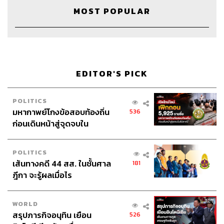
MOST POPULAR
TAGS:
Podcast
ความหวัง
พอดแคสต์
คาดหวัง
โรงพยาบาล
The Standard Podcast
RUOK
Are You OK
แผนกจิตเวช
จิตวิทยา
จิตแพทย์
นักจิตบำบัด
EDITOR'S PICK
POLITICS
มหากาพย์โกงข้อสอบท้องถิ่น
536
ก่อนเดินหน้าสู่จุดจบใน
สัปดาห์นี้
38
POLITICS
เส้นทางคดี 44 สส. ในชั้นศาล
181
ฎีกา จะรู้ผลเมื่อไร
ABOUT THE HOST
THE STANDARD PODCAST
WORLD
ทีมงาน THE STANDARD PODCAST
สรุปภารกิจอนุทิน เยือน
526