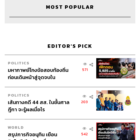
เรารู้ว่ากับใครคนไหนเราให้ได้แค่ไหน แค่นั้นพอค่ะ จะไป
MOST POPULAR
หวังให้ทุกคนมารักมาถูกใจมันเป็นไปไม่ได้ ขนาดเราเองยัง
ไม่ชอบคนอื่นเลยถูกไหม บางอย่างเราก็ไม่เห็นด้วย ฉะนั้นไม่
แปลกถ้าคนอื่นจะไม่ชอบเรา เพราะไม่มีใครเข้าใจคนทุกคน
ได้ พูดตรงๆ ว่าไม่มีใครทำอะไรให้ถูกใจเราไปเสียทุกเรื่อง
ขณะเดียวกันเราก็ไม่สามารถทำให้คนอื่นถูกใจหรือพึงพอใจ
EDITOR'S PICK
ไปทุกเรื่อง
POLITICS
เราต้องยืนให้ได้ด้วยตัวเอง
มหากาพย์โกงข้อสอบท้องถิ่น
571
จริงๆ แล้วพลอยป่วยเป็นโรคซึมเศร้าค่ะ ซึ่งเคยป่วยไปเมื่อ
ก่อนเดินหน้าสู่จุดจบใน
ตอนอายุ 19 รุนแรงอยู่เหมือนกัน แล้วมันก็หายไป แล้วก็เพิ่ง
สัปดาห์นี้
กลับมาเป็นใหม่ตั้งแต่ 4 ปีที่แล้วที่เริ่มโดนแบน พลอยทรมาน
POLITICS
เหมือนกัน แต่คิดว่าพยายามรักษาตัวเอง ถ้าเราล้มเราก็ต้อง
เส้นทางคดี 44 สส. ในชั้นศาล
203
ยืนให้ได้ด้วยตัวเอง ยืนไม่ไหวก็ต้องคลาน คลานไปหาที่ใดที่
ฎีกา จะรู้ผลเมื่อไร
หนึ่งเกาะแล้วดึงตัวเองขึ้นมา นี่คือวิธีที่พลอยสู้
เมื่ออดทนผ่านช่วงเวลาเลวร้ายไปได้ เราจะเข้มแข็งขึ้น
WORLD
พลอยจะไม่เอาตัวเองยืนอยู่ตรงแบ็กดรอปและจะไม่พูดอะไร
สรุปภารกิจอนุทิน เยือน
542