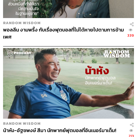
เฌอมาลย์ บุญยศักดิ์
Random Wisdom
โรคซึมเศร้า
RANDOM WISDOM
พอลลีน งามพริ้ง กับเรื่องฟุตบอลที่ไม่ได้หายไปตามการข้าม
339
เพศ
112
ABOUT THE HOST
THE STANDARD PODCAST
ทีมงาน THE STANDARD PODCAST
RANDOM WISDOM
น้าหัง-อัฐชพงษ์ สีมา นักพากย์ฟุตบอลที่อินเนอร์มาเต็ม!
213