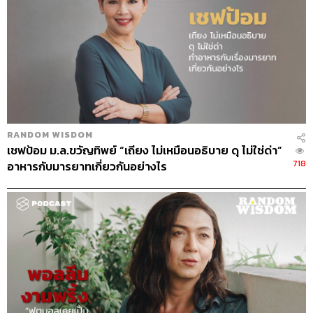
Show Creator
ภูมิชาย บุญสินสุข
Interviewer
ท้อฟฟี่ แบรดชอว์
The Guest
เฌอมาลย์ บุญยศักดิ์
Episode Producer
อธิษฐาน กาญจนะพงศ์
Episode Editor
เชษฐพงศ์ ชูประดิษฐ์
Sound Designer & Engineer
ศุภณัฐ เดชะอำไพ
Coordinator & Admin
อภิสิทธิ์ หรรษาภิรมย์โชค
RANDOM WISDOM
Art Director
อนงค์นาฏ วิวัฒนานนท์
เชฟป้อม ม.ล.ขวัญทิพย์ “เถียง ไม่เหมือนอธิบาย ดุ ไม่ใช่ด่า”
718
อาหารกับมารยาทเกี่ยวกันอย่างไร
Photographer
อธิษฐาน กาญจนะพงศ์
Proofreader
ภาสิณี เพิ่มพันธุ์พงศ์
Webmaster
จินตนา ประชุมพันธ์
Music
Westonemusic.com
TAGS:
ซูเปอร์สตาร์
Super Star
พลอย เฌอมาลย์