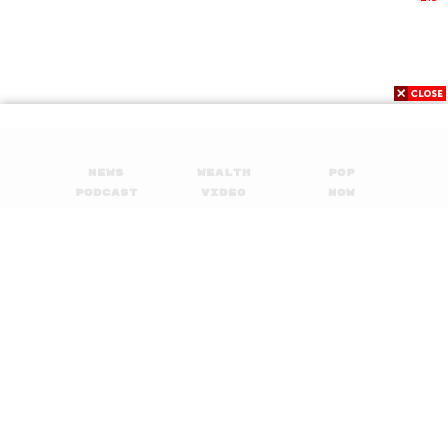
News
Wealth
Pop
Podcast
Video
Now
Opinion
Careers
Events
Privacy
About
Contact
Policy
FOR
ADVERTISING
MEMBERSHIP
© 2017-
2026
The Standard. All rights reserved.