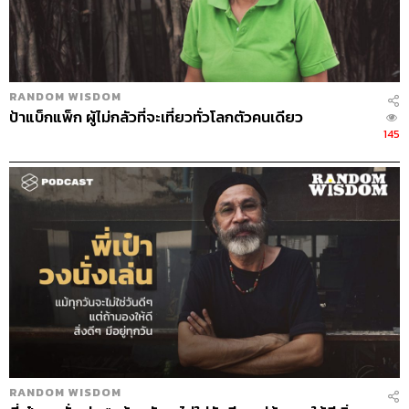
ชั่วโมง ใครๆ ก็ติดต่อกันง่าย ใครก็อยากทำลาย หรือห่วง
อะไรที่ไม่ใช่เรื่องของตัวเอง โดยไม่มองว่าชีวิตจริงจะดำเนิน
ไปอย่างไรหรือทำอย่างไรให้ชีวิตมีคุณภาพ มัวแต่สนใจว่า
ใครพูดอะไร ทำอะไร เห็นอะไรก็แชร์ พลอยเกลียดเรื่องพวกนี้
RANDOM WISDOM
มาก รู้สึกว่ามันไร้สาระ การใช้โซเชียลมีเดียต้องควบคุมแล้ว
ป้าแบ็กแพ็ก ผู้ไม่กลัวที่จะเที่ยวทั่วโลกตัวคนเดียว
มันจะดี เราจับหนังสือกันบ้างหรือเปล่า ดูหนังกันบ้างหรือ
145
เปล่า หรือเอะอะอะไรก็หยิบมือถือดูโน่นนี่ พลอยรู้สึกว่าคนใช้
โซเชียลมีเดียกันไปในทางที่ไม่มีศีลธรรมจริยธรรม ไม่มีการ
ไตร่ตรองหรือคัดกรองที่ดี มันส่งผลกระทบต่อเด็กรุ่นหลังได้
เยอะมาก เราต้องยอมรับว่าโซเชียลมีเดียมันทำให้เราเสื่อม
หลายคนมีช่องของตัวเอง มี YouTube หรือ Facebook Live
แล้วจะพูดอะไรก็ได้ พลอยถึงบอกไงว่าทุกคนควรเป็นตัวอย่าง
ที่ดีให้กันและกัน
เราต้องทำหน้าที่ของตัวเองให้ดีที่สุด
พลอยอยู่ในยุคที่ไม่มีใครยอมเล่นเป็นตัวร้าย เพราะกลัวภาพ
ลักษณ์ไม่ดี กลัวงานโฆษณาไม่เข้า แต่พลอยเป็นนางร้ายที่มี
โฆษณา 14-15 ตัว พลอยอยากพิสูจน์ให้คนเห็นว่าอาชีพของ
RANDOM WISDOM
เราคืออะไร เราทำงานนี้เพราะอะไร พลอยเป็นนักแสดง ต้อง