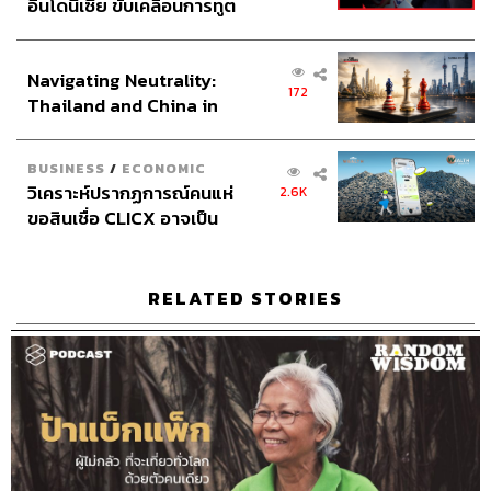
อินโดนีเซีย ขับเคลื่อนการทูต
ต่อให้คนด่าว่าพลอยเป็นฮิสทีเรียก็จะไม่พูดอะไร บางคนพูด
เศรษฐกิจเชิงรุก ประกาศหุ้น
กับพลอยว่าถ้าไม่กราบตีนนักข่าวปีนี้มึงก็ไม่ต้องมีงาน พลอย
ส่วนยุทธศาสตร์ไทย –
ก็ไม่ตอบโต้และเลือกที่จะไม่พูด พลอยงงมากว่าไปทำอะไรให้
Navigating Neutrality:
อินโดนีเซีย
คนเหล่านี้ พลอยเหมือนโดนกระทืบซ้ำให้มันจมเข้าไปอีกแบบ
172
Thailand and China in
ไม่ต้องผุดไม่ต้องเกิด แต่พลอยคิดว่ามันไม่ใช่เวรกรรม มันคือ
the Age of a New Global
ช่วงเวลาที่ทุกข์ทรมาน แต่ถ้าเราผ่านไปได้เราจะเป็นคนเก่ง
Order
BUSINESS
/
ECONOMIC
ทุกคนมีแผลให้เรียนรู้และยอมรับ
วิเคราะห์ปรากฏการณ์คนแห่
2.6K
มันเหมือนเป็นแผลฉกรรจ์ที่เคยหายไปแล้ว แต่มันถูกกรีดลง
ขอสินเชื่อ CLICX อาจเป็น
ไปที่รอยเดิมแล้วมันลึกขึ้น มันเลยเป็นแผลที่ไม่เคยหาย มันคง
เพียงยอดภูเขาน้ำแข็ง ของ
ปัญหาหนี้ครัวเรือนไทยที่ถูก
ต้องใช้เวลาให้เคยชินกับมัน เราคงไม่ชินกับทุกเรื่องได้ง่ายๆ
ซุกไว้
ตอนแรกเรามองแผลเป็นว่าน่าเกลียด แล้วก็มองมันซ้ำอย่าง
RELATED STORIES
นั้นเพราะไม่ชอบ แต่วันหนึ่งเราก็อยู่กับมันมา 20 ปี เราก็เริ่ม
เข้าใจและจำได้ว่าเกิดอะไรขึ้นวันนั้น เอาไว้เตือนใจ แต่มันใช้
เวลาเหมือนกันค่ะกว่าเราจะชินกับแผลฉกรรจ์นั้นของเรา
เราต้องเล่นโซเชียลมีเดียอย่างมีสติ
พลอยแค่รู้สึกว่าเผลอแป๊บเดียว เวลามันบินไป 10 ปี อินสตาแก
รมเพิ่งมาได้ 5-6 ปีหลัง เราก้มหน้าก้มตาไปกับมันปีละกี่