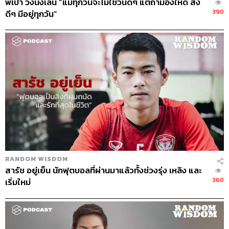
พี่เป๋า วงนั่งเล่น “แม้ทุกวันจะไม่ใช่วันดีๆ แต่ถ้ามองให้ดี สิ่ง
เป็นให้ได้ทุกบท จะเป็นบ้าเป็นบอมันก็เป็นองค์ประกอบที่
390
ดีๆ มีอยู่ทุกวัน”
สำคัญของละครหรือภาพยนตร์นั้น คุณเคยคิดหรือยังว่าต้อง
ทำหน้าที่ของตัวเองให้ดีที่สุด แทนที่จะมาห่วงว่าฉันเล่นออก
ไปแล้วคนจะรักฉันไหม
รักแล้วไม่มีวันล้มเลิก
เวลาเรารักอะไรแล้วมันคือรักแท้ท่ีรักด้วยความบริสุทธิ์ใจ
และหัวใจทั้งดวงของเราจะไม่มีวันยอมแพ้กับสิ่งนั้น ต่อให้มัน
ทำร้ายหรือทำให้เราเจ็บปวดขนาดไหน เราก็ยังรักและอยาก
ทำมันอยู่ดี นี่มันคงเป็นรักแท้ที่เกิดขึ้นในตัวพลอยกับหน้าที่
การงาน พลอยจะไม่มีวันล้มเลิก ต่อให้เราเจ็บก็ไม่ยอมแพ้ แต่
กว่าจะหาคำตอบได้ว่าเพราะอะไร มันก็ต้องใช้เวลาขัดเกลา
และเจริญเติบโต พลอยถึงรู้ว่าเรารักอาชีพนี้เพราะอะไร
RANDOM WISDOM
สารัช อยู่เย็น นักฟุตบอลที่ผ่านมาแล้วทั้งช่วงรุ่ง เหลิง และ
360
เริ่มใหม่
Credits