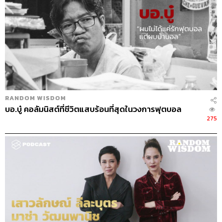
อุทิศเวลาส่วนที่เหลือมุ่งเข้าหาธรรมะเพื่อเตรียมตัวตายให้ที่ดี
ที่สุด เพราะกลัวว่าถ้าถึงวันหนึ่งที่ต้องตายจะมัวมานั่งเสียดาย
ที่ตัวเองยังดีไม่พอ
สุดท้ายแล้วอยากบอกว่าพี่เป็นแบบนี้มาตั้งแต่เกิด ไม่ได้เพิ่งมา
ดัดจริต มันสนใจมาตั้งนานแล้ว เพียงแต่วันนั้นเรายังไม่ได้
เข้าใจเท่าวันนี้ เพราะยังไม่มีประสบการณ์ ยังไม่ได้ตระหนัก
ยังไม่เจอเรื่องราวในชีวิต และในวันนั้นถึงเราจะรู้ แต่เราก็แพ้
RANDOM WISDOM
บอ.บู๋ คอลัมนิสต์ที่ชีวิตแสบร้อนที่สุดในวงการฟุตบอล
275
เคยมีหลายครั้งมานั่งเสียดายสิ่งที่ทำลงไปใน
อดีต เพราะคิดว่าถ้าเราทำวันนั้นให้ดีกว่านั้น วัน
นี้เราอาจดีกว่านี้ไปแล้วก็ได้
Credits