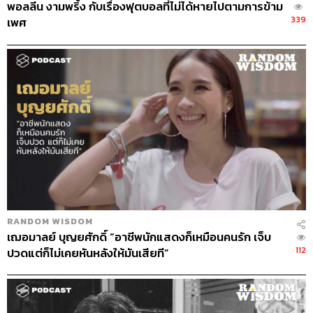
พอลลีน งามพริ้ง กับเรื่องฟุตบอลที่ไม่ได้หายไปตามการข้าม
339
เพศ
ทุกสิ่งในโลกนี้ล้วนเป็นเรื่องสมมติ
ทุกวันนี้ที่มนุษย์ยังทะเลาะกัน ประเทศโน้นรบกับประเทศนี้
มันเป็นเพราะยังคงยึดติดกับความคิดที่ว่าตัวเราของเรา ทุก
อย่างล้วนเป็นเรื่องสมมติ เพลง
Imagine
ของจอห์น เลนนอน
บอกให้ทุกคนลองจินตนาการว่า ถ้าไม่มีประเทศ ไม่มีศาสนา
โลกก็จะเป็นหนึ่งเดียว ทุกคนจะเป็นมนุษย์โลกเท่าเทียมกัน
ลองคิดดูว่าถ้าวันหนึ่งชาวโลกต้องรบกับมนุษย์ต่างดาว พี่ว่า
RANDOM WISDOM
ทุกคนอาจรวมใจกันได้นะ
เฌอมาลย์ บุญยศักดิ์ “อาชีพนักแสดงก็เหมือนคนรัก เจ็บ
112
ปวดแต่ก็ไม่เคยหันหลังให้มันเสียที”
เป้าหมายในอนาคต
ถ้าเป็นไปได้ ในฐานะของลูกศิษย์ของพระพุทธเจ้า พี่อยาก