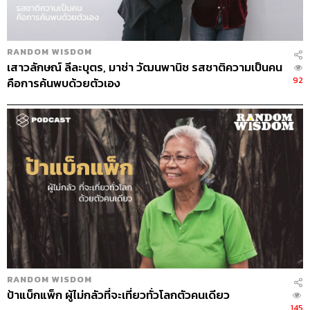
Intro Voice-over
พิภู พุ่มแก้วกล้า
Show Creator
ภูมิชาย บุญสินสุข
RANDOM WISDOM
Episode Producer
อธิษฐาน กาญจนะพงศ์,
ปวริศา ตั้งตุลา
เสาวลักษณ์ ลีละบุตร, มาช่า วัฒนพานิช รสชาติความเป็นคน
นนท์
92
คือการค้นพบด้วยตัวเอง
Episode Editor
เชษฐพงศ์ ชูประดิษฐ์
Sound Designer & Engineer
ศุภณัฐ เดชะอำไพ
Coordinator & Admin
อภิสิทธิ์ หรรษาภิรมย์โชค
Art Director
อนงค์นาฏ วิวัฒนานนท์
Photographer
อธิษฐาน กาญจนะพงศ์
Proofreader
ภาสิณี เพิ่มพันธุ์พงศ์
Webmaster
จินตนา ประชุมพันธ์
Music
Westonemusic.com
RANDOM WISDOM
ป้าแบ็กแพ็ก ผู้ไม่กลัวที่จะเที่ยวทั่วโลกตัวคนเดียว
TAGS:
ผู้ใหญ่
Random Wisdom
Wisdom
ความรู้
145