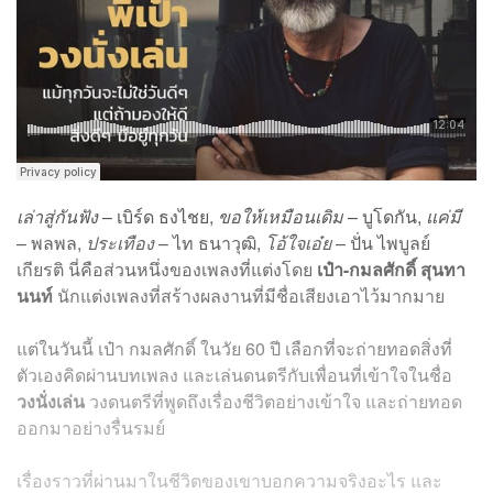
เล่าสู่กันฟัง
– เบิร์ด ธงไชย,
ขอให้เหมือนเดิม
– บูโดกัน,
แค่มี
– พลพล,
ประเทือง
– ไท ธนาวุฒิ,
โอ้ใจเอ๋ย
– ปั่น ไพบูลย์
เกียรติ
นี่คือส่วนหนึ่งของเพลงที่แต่งโดย
เป๋า-กมลศักดิ์ สุนทา
นนท์
นักแต่งเพลงที่สร้างผลงานที่มีชื่อเสียงเอาไว้มากมาย
แต่ในวันนี้ เป๋า กมลศักดิ์ ในวัย 60 ปี เลือกที่จะถ่ายทอดสิ่งที่
ตัวเองคิดผ่านบทเพลง และเล่นดนตรีกับเพื่อนที่เข้าใจในชื่อ
วงนั่งเล่น
วงดนตรีที่พูดถึงเรื่องชีวิตอย่างเข้าใจ และถ่ายทอด
ออกมาอย่างรื่นรมย์
เรื่องราวที่ผ่านมาในชีวิตของเขาบอกความจริงอะไร และ