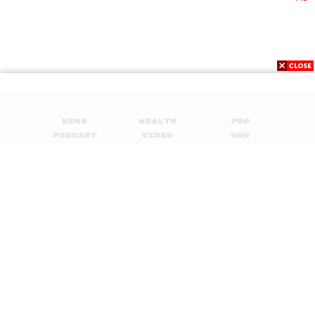
กมลศักดิ์ สุนทานนท์
เป๋า
วงนั่งเล่น
News
Wealth
Pop
391
Podcast
Video
Now
Opinion
Careers
Events
Privacy
About
Contact
Policy
ABOUT THE HOST
FOR
THE STANDARD PODCAST
ADVERTISING
ทีมงาน THE STANDARD PODCAST
MEMBERSHIP
© 2017-
2026
The Standard. All rights reserved.