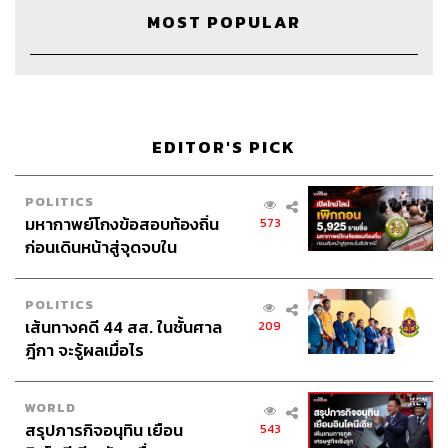
MOST POPULAR
ชีวิตเป็นสิ่งที่เข้าใจได้ ถ้าเราทำความเข้าใจกับ
มัน
EDITOR'S PICK
ทุกอย่างในชีวิตเราสามารถลิขิตเองได้ ถ้าเข้าใจว่าสิ่งที่เกิด
ขึ้นบนโลกนี้มันก็ตั้งอยู่ เกิดขึ้น และดับไป ไม่ว่าจะเป็นความ
POLITICS
มหากาพย์โกงข้อสอบท้องถิ่น
ทุกข์หรือความสุข และทั้งสองสิ่งนี้เราเป็นคนเลือกเองได้ว่า
573
ก่อนเดินหน้าสู่จุดจบใน
จะมองมันในแง่บวกหรือแง่ลบ
สัปดาห์นี้
จิตใจของมนุษย์คล้ายกับคลื่นวิทยุ มีทั้งคลื่นรับและคลื่นส่ง
POLITICS
ถ้าเราตั้งรับไว้แต่เรื่องดี มันก็จะมีแต่เรื่องดีๆ เข้ามา แต่ถ้าเรา
เส้นทางคดี 44 สส. ในชั้นศาล
209
ตั้งเครื่องรับไว้แต่เรื่องร้าย มันก็จะมีแต่เรื่องร้ายๆ เข้ามา ดัง
ฎีกา จะรู้ผลเมื่อไร
นั้นถ้าเราเลือกแล้วว่าจะรับสิ่งไหน อย่างอื่นที่เข้ามาก็จะอยู่ได้
ไม่นานแล้วมันก็จะออกไป สมมติเรามองต้นไม้ต้นหนึ่งแบบ
WORLD
คนมองโลกในแง่บวก เราคงรู้สึกว่ามันดีที่ให้ร่มเงาและ
สรุปภารกิจอนุทิน เยือน
543
ออกซิเจน แต่ถ้าเราคิดในแง่ลบ เราอาจมองว่ามันเกะกะ ใบก็