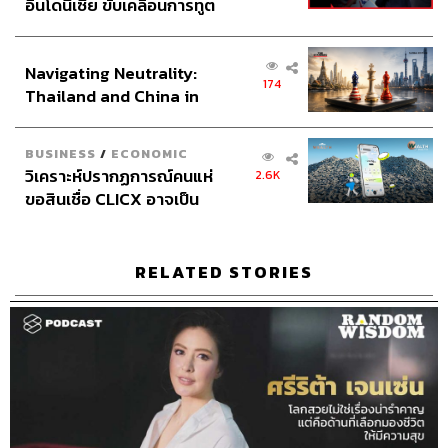
อินโดนีเซีย ขับเคลื่อนการทูต
ร่วง ต้องมานั่งเสียเวลากวาด เห็นไหม มันอยู่ที่วิธีคิด ชีวิตมัน
เศรษฐกิจเชิงรุก ประกาศหุ้น
เป็นเช่นนั้น เรื่องพวกนี้คนที่เข้าใจเร็วจะยิ่งได้เปรียบ
ส่วนยุทธศาสตร์ไทย –
Navigating Neutrality:
อินโดนีเซีย
174
Thailand and China in
เพลงของวงนั่งเล่นกำลังบอกอะไรคนฟัง
the Age of a New Global
Order
เพลง
สายลม
พี่อยากบอกว่าสุขกับทุกข์มันมาแล้วก็ไป วันที่มี
BUSINESS
/
ECONOMIC
ความทุกข์หรือมีความสุขมันก็เป็นแค่วันวันหนึ่ง แต่วันที่
วิเคราะห์ปรากฏการณ์คนแห่
2.6K
สำคัญคือวันที่เราเข้าใจมันต่างหาก
ขอสินเชื่อ CLICX อาจเป็น
เพียงยอดภูเขาน้ำแข็ง ของ
เพลง
Dream
ไม่ว่าคุณจะเป็นใคร อายุเท่าไร ก็อยากให้มีฝัน
ปัญหาหนี้ครัวเรือนไทยที่ถูก
ต่อไป เพราะตอนเด็กๆ พี่เคยเข้าใจว่าความฝันมีได้แค่ฝันเดียว
ซุกไว้
RELATED STORIES
คือฝันว่าอยากเป็นอะไร เช่น ฝันอยากเป็นทหาร ถ้าได้เป็น
ทหารแล้วทุกอย่างก็จบ แต่มาวันนี้พี่เพิ่งรู้ว่าไม่ว่าคุณจะมีอายุ
เท่าไร คุณก็มีความฝันต่อไปได้เรื่อยๆ
เพลง
Something Good
ทุกๆ วันอาจจะไม่ใช่วันดีๆ แต่ถ้า
มองดีๆ มันจะมีสิ่งดีๆ อยู่ในทุกๆ วัน