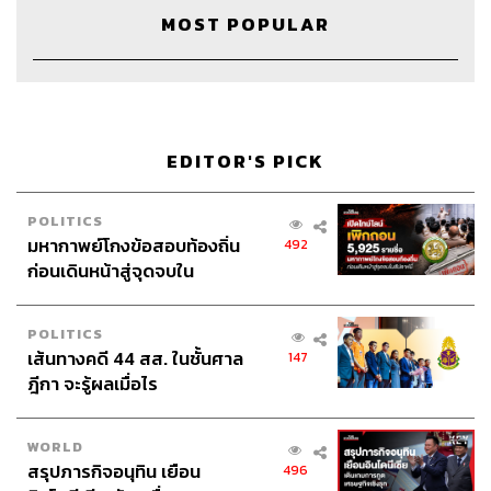
ผมจำความรู้สึกนั้นได้ ตื่นเต้นมาก เพราะผมเล่นแต่ฟุตบอล
MOST POPULAR
โรงเรียน พอมาเล่นฟุตบอลอาชีพ บรรยากาศจะแตกต่างกัน
คนดูค่อนข้างเยอะ ส่วนนัดแรกในทีมชาติไทยไม่ตื่นเต้นเท่า
เพราะเราปรับตัวต่อสภาพแวดล้อมหรือคนที่เข้ามาดูได้หมด
แล้ว แต่เป็นความกดดันมากกว่า เพราะทุกคนจับจ้องมาที่เรา
เราคือตัวแทนของประเทศ เราต้องทำหน้าที่ตรงนี้ให้สมบูรณ์
EDITOR'S PICK
แบบที่สุด
POLITICS
แมตช์ในความทรงจำ
มหากาพย์โกงข้อสอบท้องถิ่น
492
นัดชิง ซูซูกิ คัพ ที่เราไปเยือนมาเลเซีย คือเราไม่ได้แชมป์มา
ก่อนเดินหน้าสู่จุดจบใน
12 ปีแล้ว ก่อนเริ่มทัวร์นาเมนต์ก็มีคนที่ดูถูกและสบประมาท
สัปดาห์นี้
เราค่อนข้างเยอะว่าจะไม่ได้แชมป์อีกครั้งหนึ่ง สุดท้าย
POLITICS
สถานการณ์ก็เกือบจะเป็นแบบนั้น แต่พอทุกคนรวมใจกลับมา
เส้นทางคดี 44 สส. ในชั้นศาล
147
อีกครั้ง เราก็คว้าแชมป์ในรอบ 12 ปีได้
ฎีกา จะรู้ผลเมื่อไร
มีคนวิจารณ์เราเยอะ เราก็ต้องซ้อมให้มากขึ้น
WORLD
สรุปภารกิจอนุทิน เยือน
496
ทำงานในแต่ละวันให้หนักขึ้น และสุดท้ายผล