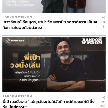
จากกฎระเบียบทุกอย่างที่โรงเรียนตั้งไว้ มาคิดได้ตอนอายุ 19
ปี เป็นช่วงหัวเลี้ยวหัวต่อระหว่างเป็นนักฟุตบอลโรงเรียนกับ
นักฟุตบอลอาชีพ ต้องเลือกระหว่างฟุตบอลกับเรียน
RANDOM WISDOM
มหาวิทยาลัยด้วย เราก็คิดได้ตรงนั้นแล้วกลับมาเต็มที่กับ
เสาวลักษณ์ ลีละบุตร, มาช่า วัฒนพานิช รสชาติความเป็นคน
ฟุตบอล
91
คือการค้นพบด้วยตัวเอง
ฟุตบอลสอนอะไร
ระเบียบวินัยในตนเองและในการใช้ชีวิต การเป็นคนตรงต่อ
เวลา พอมาเล่นฟุตบอลอาชีพ เราจะสายแม้แต่นาทีเดียวไม่ได้
ไม่อย่างนั้นจะถูกปรับเงินที่ค่อนข้างเยอะ คือทุกอย่างต้องตรง
เป๊ะหมดตามกฎระเบียบที่ตั้งไว้ ฟุตบอลสอนเราหลายเรื่องทั้ง
ในและนอกสนาม
จะเล่นฟุตบอลไปอีกนานแค่ไน
อยากเล่นไปอีก 6-7 ปี ขึ้นอยู่กับสภาพร่างกายด้วย ทุกวันนี้ก็
RANDOM WISDOM
พยายามทำหน้าที่ให้ดีที่สุด หลังจากนั้นก็จะทำงานอยู่ใน
พี่เป๋า วงนั่งเล่น “แม้ทุกวันจะไม่ใช่วันดีๆ แต่ถ้ามองให้ดี สิ่ง
วงการฟุตบอลต่อไป
389
ดีๆ มีอยู่ทุกวัน”