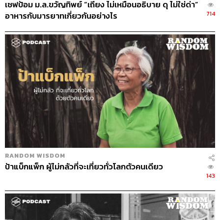
เชฟป้อม ม.ล.ขวัญทิพย์ “เถียง ไม่เหมือนอธิบาย ดุ ไม่ใช่ด่า”
ตอนนั้นบาดเจ็บหนักแค่ไหน
714
อาหารกับมารยาทเกี่ยวกันอย่างไร
ขาหักครับ เอ็นรอบข้อเท้าฉีกหมดเลย ทุกวันนี้ยังมีเหล็ก มี
น็อตอยู่ที่ขา เป็นช่วงเวลา 3 เดือนที่เราอยู่เฉยๆ มีช่วงหนึ่งที่
คิดว่าทำไมเรื่องนี้ต้องเกิดขึ้นกับตัวเรา พอได้เริ่มกายภาพ ได้
เริ่มออกกำลังกาย มีคนรอบข้างให้กำลังใจ เพื่อนร่วมทีม
ครอบครัว แฟนบอลส่งกำลังใจให้เราตลอด มันก็ทำให้สภาพ
จิตใจเราดีขึ้น แล้วกลับมา
ถ้าไม่ใช่ฟุตบอล มีความชอบอย่างอื่นบ้างไหม
มีฟุตบอลอย่างเดียวเลยครับ เพราะผูกพันกับมันมาตลอด ถ้า
ไม่เล่นฟุตบอลก็ไม่รู้ว่าจะทำอะไรเหมือนกัน
RANDOM WISDOM
ป้าแบ็กแพ็ก ผู้ไม่กลัวที่จะเที่ยวทั่วโลกตัวคนเดียว
มองย้อนกลับไปในวันแรกที่เล่นฟุตบอลใหม่ๆ กับวันนี้
143
ตัวตนของคุณเปลี่ยนไปไหม
เปลี่ยนเยอะครับ เพราะสมัยก่อนผมชอบอยู่คนเดียว ไม่ชอบ
อยู่กับคนเยอะ แต่ทุกอย่างก็อยู่ที่การปรับตัว ซึ่งทุกวันนี้ผมก็ยัง