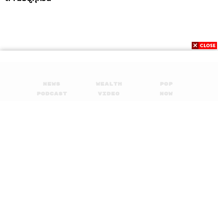
เพราะฟุตบอลเป็นสิ่งที่ผมถนัดและรักที่สุดใน
ชีวิต
News
Wealth
Pop
Podcast
Video
Now
Opinion
Careers
Events
Credits
Privacy
About
Contact
Policy
Intro Voice-over
เชษฐพงศ์ ชูประดิษฐ์
FOR
ADVERTISING
Show Creator
ภูมิชาย บุญสินสุข
MEMBERSHIP
Episode Producers
อภิสิทธิ์ หรรษาภิรมย์โชค, เชษฐพงศ์
ชูประดิษฐ์
Episode Editor
เชษฐพงศ์ ชูประดิษฐ์
Sound Designer & Engineer
ศุภณัฐ เดชะอำไพ
Art Director
อนงค์นาฏ วิวัฒนานนท์
© 2017-
2026
The Standard. All rights reserved.