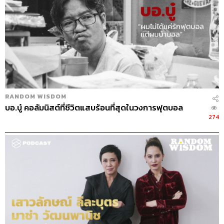
ไม่ค่อยชิน (หัวเราะ)
RANDOM WISDOM
บอ.บู๋ คอลัมนิสต์ที่ชีวิตแสบร้อนที่สุดในวงการฟุตบอล
274
มีช่วงที่เหลิงหรือคิดว่าตัวเองเก่งบ้างไหม
มีครับ เพราะเราติดทีมชาติมาตั้งแต่เด็ก มีช่วงหนึ่งตอนอายุ
17 ปี ที่คิดว่าเราเหลิง คิดว่าตนเองเก่ง ออกนอกกรอบ ออก