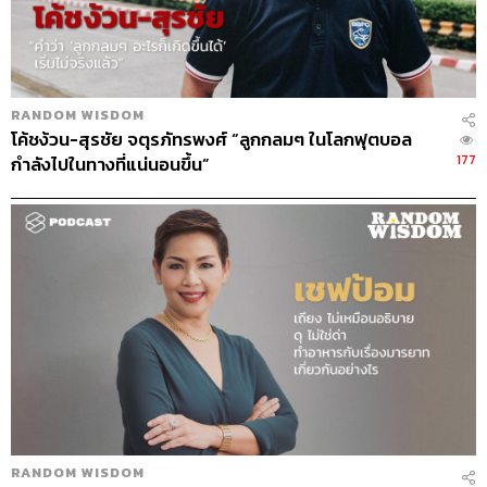
ผมมองว่าเป็นการใช้สมอง พละกำลัง และร่างกายของแต่ละ
คน สมัยนี้ฟุตบอลเป็นศาสตร์อย่างหนึ่ง เพราะว่าฟุตบอลมี
ระบบเข้ามาแทรกด้วย สังเกตว่าจะพัฒนาไปเรื่อยๆ จะไม่
ตายตัว คือฟุตบอลโลกปีนี้ เราดูอย่างทีมสเปนเล่นบอลเท้าสู่
RANDOM WISDOM
เท้า ก็เริ่มพัฒนามาในแต่ละปี
โค้ชง้วน-สุรชัย จตุรภัทรพงศ์ “ลูกกลมๆ ในโลกฟุตบอล
177
กำลังไปในทางที่แน่นอนขึ้น”
ฝึกซ้อมหนักแค่ไหน
ถ้าเป็นช่วงก่อนเปิดซีซันจะเป็นช่วงที่หนัก จะใส่เรื่องพละ
กำลังหรือฟิตเนสค่อนข้างเยอะ แต่ถ้าเป็นช่วงระหว่างซีซันจะ
ไม่หนักมาก เพราะมีโปรแกรมแข่งตลอดทั้งปี ทีมงานจะเป็น
คนออกแบบให้เราทั้งหมด
คิดจะไปเล่นลีกต่างประเทศบ้างไหม
ก่อนหน้านี้เราก็คิด ตอนที่เรายังไม่เจ็บ ช่วงนั้นฟอร์มการเล่น
ของเราค่อนข้างดี แต่พอเราเจ็บ ทุกวันนี้ก็ยังไม่เหมือนเดิม คง
ต้องใช้เวลาอีก 1-2 ปี
RANDOM WISDOM