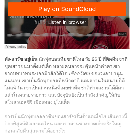
ตัง-สารัช อยู่เย็น
นักฟุตบอลทีมชาติไทย วัย 26 ปี ที่ติดทีมชาติ
ชุดเยาวชนมาตั้งแต่เด็ก หลายคนอาจจะคุ้นหน้าค่าตาเขา
จากบทบาทพระเอกมิวสิกวิดีโอ
เชือกวิเศษ
ของวงลาบานูน
แน่นอน เขาเป็นนักฟุตบอลที่หน้าตาดี แต่ผลงานในสนามก็ดี
ไม่แพ้กัน เขาเป็นส่วนหนึ่งที่เคยพาทีมชาติทำผลงานได้ดีมา
แล้วในหลายรายการ และปัจจุบันยังเป็นกำลังสำคัญให้กับ
สโมสรเอสซีจี เมืองทอง ยูไนเต็ด
การเป็นนักฟุตบอลอาชีพของสารัชเริ่มตั้งแต่เมื่อไร เส้นทางนี้
ต้องพิสูจน์ตัวเองแค่ไหน และเขาผ่านช่วงบาดเจ็บครั้งใหญ่
ก่อนกลับคืนสู่สนามได้อย่างไร