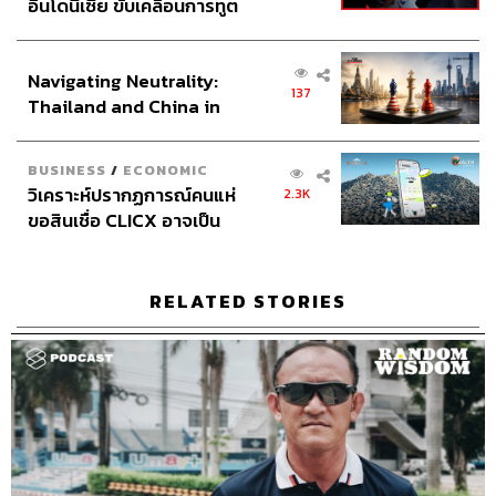
อินโดนีเซีย ขับเคลื่อนการทูต
งานในสนามจะตอบทุกคำวิจารณ์เอง
เศรษฐกิจเชิงรุก ประกาศหุ้น
ส่วนยุทธศาสตร์ไทย –
Navigating Neutrality:
อินโดนีเซีย
137
Thailand and China in
the Age of a New Global
Order
BUSINESS
/
ECONOMIC
วิเคราะห์ปรากฏการณ์คนแห่
2.3K
ขอสินเชื่อ CLICX อาจเป็น
เพียงยอดภูเขาน้ำแข็ง ของ
ปัญหาหนี้ครัวเรือนไทยที่ถูก
ซุกไว้
RELATED STORIES
เสน่ห์ของฟุตบอล