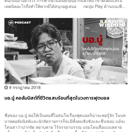
ต้นเป็นมาอย่างไร การพากย์ในสมัยก่อนยากแค่ไหน เขาฝึกฝนและมี
เทคนิคอะไรถึงทำให้พากย์ได้สนุกอยู่เสมอ กดปุ่ม Play ด้านบนเพื...
9 กรกฎาคม 2018
บอ.บู๋ คอลัมนิสต์ที่ชีวิตแสบร้อนที่สุดในวงการฟุตบอล
ชื่อของ บอ.บู๋ ต่อให้เป็นคนที่ไม่สนใจเรื่องฟุตบอลก็น่าจะพอรู้จัก ในบท
บาทคอลัมนิสต์และนักจัดรายการก็จะมีทั้งคนชิงชังและชื่นชอบ แม้จะ
โดนด่าว่าปากจัด หยาบคาย ไร้จรรยาบรรณ แถมโดนสื่อแบนหลาย