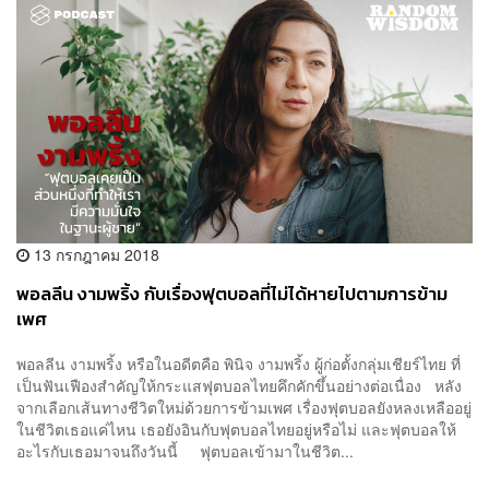
13 กรกฎาคม 2018
พอลลีน งามพริ้ง กับเรื่องฟุตบอลที่ไม่ได้หายไปตามการข้าม
เพศ
พอลลีน งามพริ้ง หรือในอดีตคือ พินิจ งามพริ้ง ผู้ก่อตั้งกลุ่มเชียร์ไทย ที่
เป็นฟันเฟืองสำคัญให้กระแสฟุตบอลไทยคึกคักขึ้นอย่างต่อเนื่อง หลัง
จากเลือกเส้นทางชีวิตใหม่ด้วยการข้ามเพศ เรื่องฟุตบอลยังหลงเหลืออยู่
ในชีวิตเธอแค่ไหน เธอยังอินกับฟุตบอลไทยอยู่หรือไม่ และฟุตบอลให้
อะไรกับเธอมาจนถึงวันนี้ ฟุตบอลเข้ามาในชีวิต...