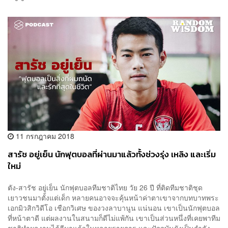
11 กรกฎาคม 2018
สารัช อยู่เย็น นักฟุตบอลที่ผ่านมาแล้วทั้งช่วงรุ่ง เหลิง และเริ่ม
ใหม่
ตัง-สารัช อยู่เย็น นักฟุตบอลทีมชาติไทย วัย 26 ปี ที่ติดทีมชาติชุด
เยาวชนมาตั้งแต่เด็ก หลายคนอาจจะคุ้นหน้าค่าตาเขาจากบทบาทพระ
เอกมิวสิกวิดีโอ เชือกวิเศษ ของวงลาบานูน แน่นอน เขาเป็นนักฟุตบอล
ที่หน้าตาดี แต่ผลงานในสนามก็ดีไม่แพ้กัน เขาเป็นส่วนหนึ่งที่เคยพาทีม
ชาติทำผลงานได้ดีมาแล้วในหลายรายการ และปัจจุบันยังเป็นกำลัง