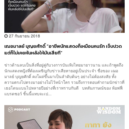
27 กันยายน 2018
เฌอมาลย์ บุญยศักดิ์ “อาชีพนักแสดงก็เหมือนคนรัก เจ็บปวด
แต่ก็ไม่เคยหันหลังให้มันเสียที”
ข่าวด้านลบเป็นสิ่งที่อยู่คู่กับวงการบันเทิงไทยมายาวนาน และถ้าพูดถึง
นักแสดงหญิงที่ต้องเผชิญกับข่าวเสียหายอยู่เป็นประจำ ชื่อของ เฌอ
มาลย์ บุญยศักดิ์ คงโผล่ขึ้นมาเป็นลำดับต้นๆ อย่างไม่ต้องสงสัย ทั้ง
ความตรงไปตรงมาอย่างไม่ไว้หน้าใคร รวมถึงการตอบคำถามนักข่าวที่
เธอโดนแบนไปหลายปีอย่างที่เราทราบกันดี บทสัมภาษณ์ของ ท้อฟฟี่
แบรดชอว์ ชิ้นนี้แทบจะเป...