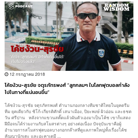
12 กรกฎาคม 2018
โค้ชง้วน-สุรชัย จตุรภัทรพงศ์ “ลูกกลมๆ ในโลกฟุตบอลกำลัง
ไปในทางที่แน่นอนขึ้น”
โค้ชง้วน-สุรชัย จตุรภัทรพงศ์ ตำนานกองกลางทีมชาติไทยในยุคดรีม
ทีม ยุคเดียวกับ ซิโก้-เกียรติศักดิ์ เสนาเมือง, ปิยะพงษ์ ผิวอ่อน และธชต
วัน ศรีปาน หลังจากแขวนสตั๊ดแล้วผันตัวเองมาเป็นโค้ช เขาก็แสดง
ฝีมือจนได้ร่วมงานกับสโมสรต่างๆ อย่างต่อเนื่อง ปัจจุบันเขาคือผู้
อำนวยการสโมสรฟุตบอลบางกอกกล๊าสที่ดูแลภาพใหญ่ทั้งเรื่องโค้ช
สัญญานักเตะ และอะคาเดมี ...