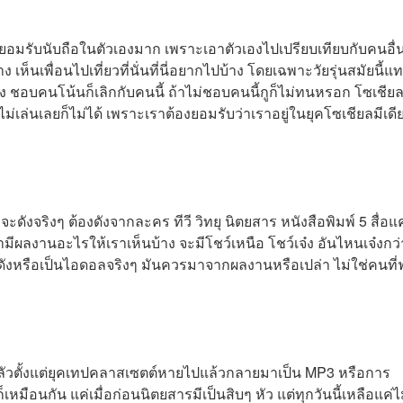
มยอมรับนับถือในตัวเองมาก เพราะเอาตัวเองไปเปรียบเทียบกับคนอื่
 เห็นเพื่อนไปเที่ยวที่นั่นที่นี่อยากไปบ้าง โดยเฉพาะวัยรุ่นสมัยนี้แ
อบคนโน้นก็เลิกกับคนนี้ ถ้าไม่ชอบคนนี้กูก็ไม่ทนหรอก โซเชียล
่เล่นเลยก็ไม่ได้ เพราะเราต้องยอมรับว่าเราอยู่ในยุคโซเชียลมีเดี
้าจะดังจริงๆ ต้องดังจากละคร ทีวี วิทยุ นิตยสาร หนังสือพิมพ์ 5 สื่อแค่
ขามีผลงานอะไรให้เราเห็นบ้าง จะมีโชว์เหนือ โชว์เจ๋ง อันไหนเจ๋งกว่
ดังหรือเป็นไอดอลจริงๆ มันควรมาจากผลงานหรือเปล่า ไม่ใช่คนที
ลัวตั้งแต่ยุคเทปคลาสเซตต์หายไปแล้วกลายมาเป็น MP3 หรือการ
ือนกัน แค่เมื่อก่อนนิตยสารมีเป็นสิบๆ หัว แต่ทุกวันนี้เหลือแค่ไม่