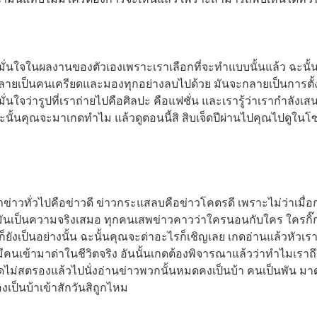
่นใจในผลงานของตัวเองเพราะเราเลือกที่จะทำแบบนั้นแล้ว ฉะนั้น
ลายเป็นคนเครียดและมองทุกอย่างลบไปด้วย มันจะกลายเป็นการตั้
นใจว่ารูปที่เราถ่ายไปคือศิลปะ คือแฟชั่น และเรารู้ว่าเรากำลังเส
ป ฉะนั้นคุณจะมาเกดทำไม แล้วดูตอนนี้สิ สิบเจ็ดปีผ่านไปคุณไปดูในโซ
าวทั่วไปคือข่าวดี ข่าวกระแสลบคือข่าวโคตรดี เพราะไม่ว่าเมื่อ
ๆ มันเป็นความจริงเสมอ ทุกคนเสพข่าวคาวว่าใครนอนกับใคร ใครกิ๊
ยังเป็นอย่างนั้น ฉะนั้นคุณจะด่าอะไรก็เชิญเลย เกดอ่านแล้วหัวเร
นเข้ามาด่าในชีวิตจริง อันนั้นเกดต้องพิจารณาแล้วว่าทำไมเราถึ
าเกดไม่สตรองแล้วไปนั่งอ่านข่าวพวกนั้นหมดคงเป็นบ้า คนเป็นพัน มาด
องเป็นบ้าเข้าสักวันสิถูกไหม