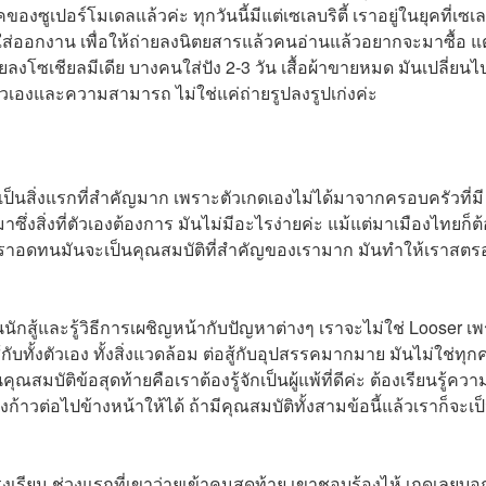
ูเปอร์โมเดลแล้วค่ะ ทุกวันนี้มีแต่เซเลบริตี้ เราอยู่ในยุคที่เซเลบ
้อใส่ออกงาน เพื่อให้ถ่ายลงนิตยสารแล้วคนอ่านแล้วอยากจะมาซื้อ แต
ยลงโซเชียลมีเดีย บางคนใส่ปัง 2-3 วัน เสื้อผ้าขายหมด มันเปลี่ยนไ
กตัวเองและความสามารถ ไม่ใช่แค่ถ่ายรูปลงรูปเก่งค่ะ
ป็นสิ่งแรกที่สำคัญมาก เพราะตัวเกดเองไม่ได้มาจากครอบครัวที่มี
ึ่งสิ่งที่ตัวเองต้องการ มันไม่มีอะไรง่ายค่ะ แม้แต่มาเมืองไทยก็ต้อ
่เราอดทนมันจะเป็นคุณสมบัติที่สำคัญของเรามาก มันทำให้เราสตร
นนักสู้และรู้วิธีการเผชิญหน้ากับปัญหาต่างๆ เราจะไม่ใช่ Looser เ
ทั้งตัวเอง ทั้งสิ่งแวดล้อม ต่อสู้กับอุปสรรคมากมาย มันไม่ใช่ทุกครั
สมบัติข้อสุดท้ายคือเราต้องรู้จักเป็นผู้แพ้ที่ดีค่ะ ต้องเรียนรู้ควา
องก้าวต่อไปข้างหน้าให้ได้ ถ้ามีคุณสมบัติทั้งสามข้อนี้แล้วเราก็จะเป็น
เรียน ช่วงแรกที่เขาว่ายเข้าคนสุดท้าย เขาชอบร้องไห้ เกดเลยบอ