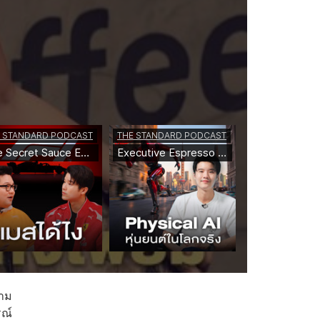
วาม
รณ์