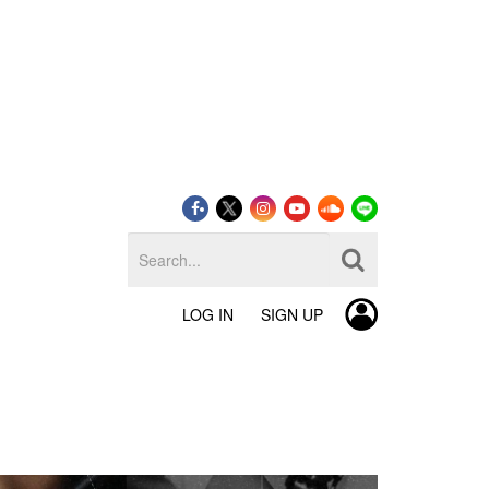
LOG IN
SIGN UP