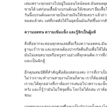
เล่มเพราะทุกอย่างไปอยู่ในออนไลน์หมด มันหมดยุคของซ
ขายได้ แต่ก่อนเสื้อผ้าแบรนด์เนมให้เซเลบฯ ยืมเสื
วันนี้แบรนด์เนมกลายเป็นจ่ายเงินให้เซเลบฯ แล้วถ่า
หมดแล้วค่ะ แต่ที่เกดดังได้ในยุคนั้นมันเกิดขึ้นจา
ความอดทน ความเข้มแข็ง และรู้จักเป็นผู้แพ้
สิ่งที่อยากจะสอนทุกคนเลยคือเรื่องความอดทน มันเ
ฐานะร่ำรวย และทุกคนต้องปากกัดตีนถีบเพื่อให้ได้มาซ
มันไม่เคยสบายหรือหรูหราอย่างที่ทุกคนคิด การที
และเป็นนักสู้
อีกคุณสมบัติที่สำคัญคือต้องสตรองค่ะ การที่เราเป็
ไม่ว่าเราจะทำงานสายงานไหนก็ตาม เราก็ต้องต่อสู้กับ
เราจะได้ทุกอย่างที่เราต้องการเสมอไป เพราะฉะนั้นคุณ
หวัง และก็รู้ว่ามันไม่ใช่จุดสิ้น โลกไม่ได้ถล่ม เราต้
ชนะ
เกดพยายามสอนลูกชายซึ่งเขาเป็นนักว่ายน้ำของโรง