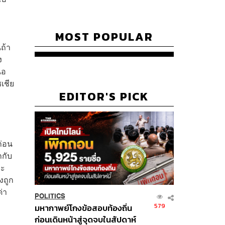
MOST POPULAR
ถ้า
ง
นอ
เชีย
EDITOR'S PICK
ก่อน
กกับ
าะ
งถูก
่า
POLITICS
579
มหากาพย์โกงข้อสอบท้องถิ่น
ก่อนเดินหน้าสู่จุดจบในสัปดาห์