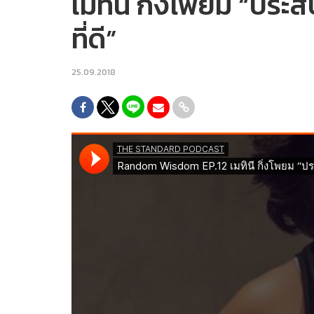
เมทินี กิ่งโพยม “ประส
ที่ดี”
25.09.2018