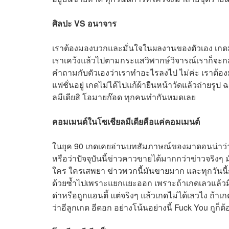
ศิลปะ VS อนาจาร
เราต้องมองบวกและมั่นใจในผลงานของตัวเอง เกดมั
เราเคว้งแล้วไปตามกระแสวิพากษ์วิจารณ์เราก็จะก
คำถามกับตัวเองว่าเราทำอะไรลงไป ไม่ค่ะ เราต้องมั่
แฟชั่นอยู่ เกดไม่ได้ไปแก้ผ้ายืนหน้าวัดแล้วถ่ายรู
ลมีเดียสิ โอมายก๊อด ทุกคนทำกันหมดเลย
คอมเมนต์ในโซเชียลมีเดียคือแค่คอมเมนต์
ในยุค 90 เกดเคยอ่านบทสัมภาษณ์ของมาดอนน่าว่าข่
หรือว่าปัจจุบันนี้ข่าวคาวขายได้มากกว่าข่าวจริง
ใคร ใครเสพยา ข่าวพวกนี้มันขายมาก และทุกวันนี้ก็
ด้วยซ้ำไปเพราะแยกแยะออก เพราะถ้าเกดเลวแล้วมีค
ด่าหรือถูกแอนตี้ แต่จริงๆ แล้วเกดไม่ได้เลวไง ถ้
ว่าอีลูกเกด อีดอก อย่างโน้นอย่างนี้ Fuck You กูก็ต้