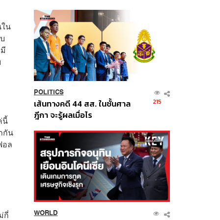
นี้
นใน
ทบ
มี
ย
POLITICS
215
เส้นทางคดี 44 สส. ในชั้นศาล
ฎีกา จะรู้ผลเมื่อไร
นี้
ากัน
่ฟอล
WORLD
กี่