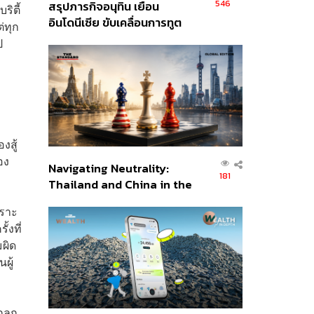
546
สรุปภารกิจอนุทิน เยือน
ริตี้
อินโดนีเซีย ขับเคลื่อนการทูต
่ทุก
เศรษฐกิจเชิงรุก ประกาศหุ้น
ป
ส่วนยุทธศาสตร์ไทย –
อินโดนีเซีย
งสู้
อง
Navigating Neutrality:
181
Thailand and China in the
Age of a New Global
พราะ
Order
้งที่
มผิด
ผู้
กลูก