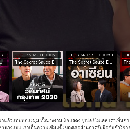
เธอมาแล้วแทบทุกแง่มุม ทั้งนางงาม นักแสดง ซูเปอร์โมเดล เราเห็นค
นหานางแบบ เราเห็นความเข้มแข็งของเธอผ่านการรับมือกับคำวิจา