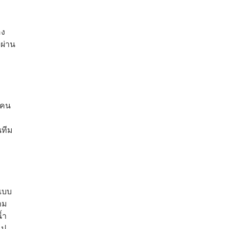
อง
 ผ่าน
กคน
นทีม
ยแบบ
าม
้ำ
ไป