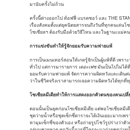
มานับครั้งไม่ถ้วน
ครั้งนี้ต่างออกไป ท้อฟฟี่ แบรดชอว์ และ THE 
เรื่องสังคมตั้งแต่ยุคนิตยสารจนถึงวันที่ทุกคนเล่นโ
โซเชียลฯ ต้องรับมือด้วยวิธีไหน และในฐานะแม่คน
การแข่งขันทำให้รู้จักยอมรับความพ่ายแพ้
การเป็นเมนเทอร์สอนให้เกดรู้จักเป็นผู้แพ้ที่ดี
ทั่วไป แต่การมารายการ
เดอะเฟซ
มันเป็นไปไม่ได้ท
ยอมรับความพ่ายแพ้ จัดการความผิดหวังและเดินต่อไ
ว่าในชีวิตจริงเราสามารถเจอความผิดหวังได้ทุกที่ท
โซเชียลมีเดียทำให้การแสดงออกตัวตนของคนเปลี
ตอนนั้นเป็นยุคก่อนโซเชียลมีเดีย แต่พอโซเชียลมี
ชุดว่ายน้ำหรือชุดเซ็กซี่ดาราจะได้เงินเยอะมากเพ
หามุมเซ็กซี่ของตัวเอง หรือถ่ายรูปโชว์รูปร่างว่าต
อยู่บนชายหาด ทุกวันนี้การที่ใครจะมาถ่ายชุดว่า