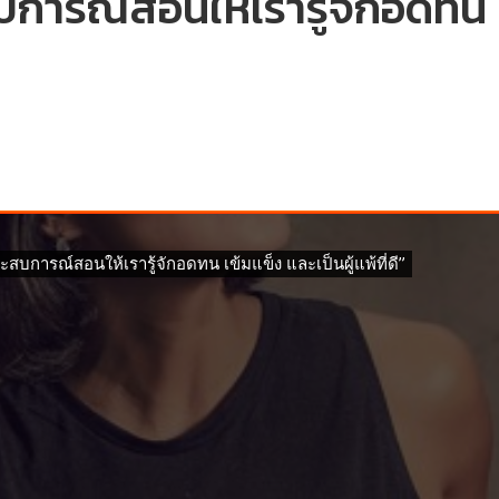
บการณ์สอนให้เรารู้จักอดทน เ