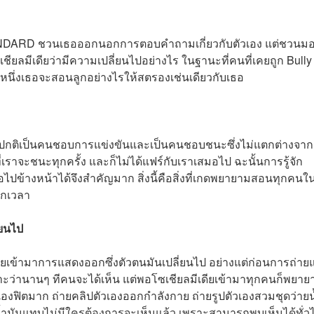
STANDARD ชวนเธอออกนอกการตอบคำถามเกี่ยวกับตัวเอง แต่ชวนม
ซเชียลมีเดียว่ามีความเปลี่ยนไปอย่างไร ในฐานะที่คนที่เคยถูก Bully
หนึ่งเธอจะสอนลูกอย่างไรให้สตรองเช่นเดียวกับเธอ
 เพราะปกติเป็นคนชอบการแข่งขันและเป็นคนชอบชนะซึ่งไม่แตกต่างจา
ี่เราจะชนะทุกครั้ง และก็ไม่ได้แฟร์กับเราเสมอไป ฉะนั้นการรู้จัก
ปข้างหน้าได้จึงสำคัญมาก สิ่งนี้คือสิ่งที่เกดพยายามสอนทุกคนใ
ุกเวลา
่ยนไป
เดียเข้ามาการแสดงออกซึ่งตัวตนมันเปลี่ยนไป อย่างแต่ก่อนการถ่า
ราะว่านานๆ ทีคนจะได้เห็น แต่พอโซเชียลมีเดียเข้ามาทุกคนก็พยาย
ัวเองฟิตมาก ถ่ายคลิปตัวเองออกกำลังกาย ถ่ายรูปตัวเองสวมชุดว่ายน
ยน้ำมันแทบไม่มีใครต้องการจะเห็นแล้ว เพราะสามารถพบเห็นได้ทั่ว