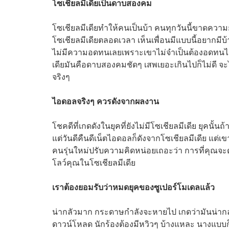
โซเชียลมีเดียเป็นดาบสองคม
โซเชียลมีเดียทำให้คนเป็นบ้า คนทุกวันนี้ขาดควา
โซเชียลมีเดียตลอดเวลา เห็นเพื่อนมีแบบนี้อยากมีบ้าง
ไม่มีความอดทนเลยเพราะเขาไม่จำเป็นต้องอดทนไง ช
เดียมันคือดาบสองคมชัดๆ เสพเยอะเกินไปก็ไม่ดี จะไม
จริงๆ
ไอดอลจริงๆ ควรดังจากผลงาน
โชคดีที่เกดดังในยุคที่ยังไม่มีโซเชียลมีเดีย ยุคนั้นถ
แต่วันดีคืนดีเน็ตไอดอลก็ดังจากโซเชียลมีเดีย แต่เ
คนรุ่นใหม่ปรับความคิดหน่อยเถอะว่า การที่คุณจะ
โลว์คุณในโซเชียลมีเดีย
เราต้องยอมรับว่าหมดยุคของซูเปอร์โมเดลแล้ว
น่ากลัวมาก กระดาษกำลังจะหายไป เกดว่ามันน่าก
ดาวน์โหลด นักร้องต้องมีหวิวๆ บ้างแหละ นางแบบก็เหม