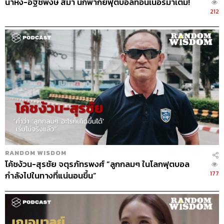
น้าหัง-อัฐชพงษ์ สีมา นักพากย์ฟุตบอลที่อินเนอร์มาเต็ม!
โอกาสไม่เดินกลับมาหาเราเป็นครั้งที่ 2
212
ริต้ารู้สึกว่าเราโชคดีที่ได้รับโอกาสมาอยู่ตรงนี้ เลยอยากให้
โอกาสคนอื่นกลับไปบ้าง นั่นคือสิ่งที่เราทำอยู่เสมอ เหมือน
เราโชคดีที่อยู่ๆ เรามีชื่อเสียง หาเงินได้ มีพี่ๆ ที่น่ารัก แต่
แน่นอนว่ามันมีคนที่เขาไม่ได้รับโอกาสแบบนี้อีกมากมายที่
เราพยายามจะถ่ายทอดออกไป คนเราบางทีมีโอกาสเข้ามา
เราไม่รู้หรอกว่ามันจะดีหรือไม่ดี เหมือนที่เขาถามว่าริต้ามา
เป็นเมนเทอร์ไหม ริต้าก็ไม่รู้ว่ามันจะดีหรือร้าย แต่เมื่อมันมี
โอกาส สิ่งที่เราต้องทำคือต้องรับโอกาสนั้นและทำมันให้ดี
ที่สุด โอกาสมันไม่ได้เดินกลับมาให้เราเป็นครั้งที่ 2 ถ้าคุณ
ปฏิเสธครั้งนี้ คุณกำลังดังอยู่ สปอตไลต์ส่องอยู่ที่คุณ แต่คุณ
ปฏิเสธด้วยอารมณ์ จะด้วยอารมณ์หรืออะไรก็ตาม มนุษย์เรา
RANDOM WISDOM
มาคู่กับอารมณ์อยู่แล้วค่ะ คุณปฏิเสธไป แต่อย่าลืมว่ามันจะ
โค้ชง้วน-สุรชัย จตุรภัทรพงศ์ “ลูกกลมๆ ในโลกฟุตบอล
ไม่ย้อนกลับมาให้คุณอีกแล้ว มันจะผ่านเลยไป แล้ววันหนึ่ง
177
กำลังไปในทางที่แน่นอนขึ้น”
คุณจะมานั่งเสียดาย ถ้าทำแล้วมันไม่ดีหรือเลวร้าย อย่างน้อย
เราก็ได้ลอง