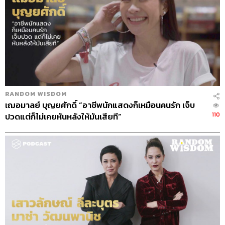
Credits
Show Creator
ภูมิชาย บุญสินสุข
Interviewer
ท้อฟฟี่ แบรดชอว์
The Guest
ศรีริต้า เจนเซ่น
RANDOM WISDOM
Episode Producer
อธิษฐาน กาญจนะพงศ์
เฌอมาลย์ บุญยศักดิ์ “อาชีพนักแสดงก็เหมือนคนรัก เจ็บ
Episode Editor
เชษฐพงศ์ ชูประดิษฐ์
110
ปวดแต่ก็ไม่เคยหันหลังให้มันเสียที”
Sound Designer & Engineer
ศุภณัฐ เดชะอำไพ
Coordinator & Admin
อภิสิทธิ์ หรรษาภิรมย์โชค
Art Director
อนงค์นาฏ วิวัฒนานนท์
Photographer
อธิษฐาน กาญจนะพงศ์
Proofreader
ภาสิณี เพิ่มพันธุ์พงศ์
Webmaster
จินตนา ประชุมพันธ์
Music
Westonemusic.com