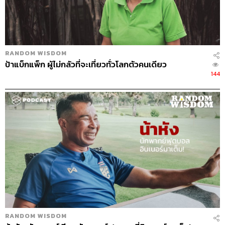
หรือสุขได้ ริต้าเลือกที่จะสุขดีกว่า พอเราเลือกจะสุข คนก็บอก
ว่าอีนี่โลกสวย น่ารำคาญ แต่เรารู้สึกว่านี่คือสิ่งที่เราเลือก เรา
อยากจะมีความสุข อยากแบ่งปันรอยยิ้ม อยากแบ่งปันความ
ตลก สนุก เราอยากแบ่งปันสิ่งดีๆ ให้คนอื่น แล้วพอมีความสุข
RANDOM WISDOM
ก็มีโอกาสจะมอบสิ่งดีๆ ให้คนอื่นมากมาย มันเป็นสิ่งที่ทำอยู่
ป้าแบ็กแพ็ก ผู้ไม่กลัวที่จะเที่ยวทั่วโลกตัวคนเดียว
ตลอด แน่นอนว่าเวลาทำงานเราเป็นคนซีเรียส นอนไม่หลับก็
144
เคย ไม่ใช่ว่าโลกสวยแล้วทุกอย่างมันจะดี แต่เราเป็นคนหนึ่ง
ที่จริงจังและงานออกมาดี แต่สุดท้ายแล้วมันจะดีหรือไม่ดี เรา
ก็เลือกด้านที่เรารู้สึก คือเราต้องมีความสุขทุกโมเมนต์ ถึง
เครียดก็อย่าให้มันอยู่กับเรานาน และอย่างที่บอกว่าตั้งแต่ทำ
ธุรกิจมา มันมีปัญหาเยอะแบบมรสุมมาก ปัง! แรกๆ ก็มีเครียด
บ้าง แต่พอตอนหลังเรามองว่าปัญหามันไม่ใช่ปัญหา แต่มัน
คือส่วนหนึ่งของชีวิต มันมีไว้เพื่อแก้ไขและเป็นเรื่องปกติ ริต้า
เลยเชื่อคำว่า Mindset มันเป็นคำที่สำคัญมาก บางครั้งที่เรา
ไปเจอลูกทีมแล้วเขาบอบช้ำมาก สิ่งที่เราทำได้คือเราต้อง
เปลี่ยน Mindset เขา การเปลี่ยน Mindset เป็นสิ่งสำคัญและมี
พลังมาก บางทีคลิกเดียวเราจะมองว่าเป็นเรื่องเครียดหรือ
มองเป็นอีกแบบก็ได้
RANDOM WISDOM