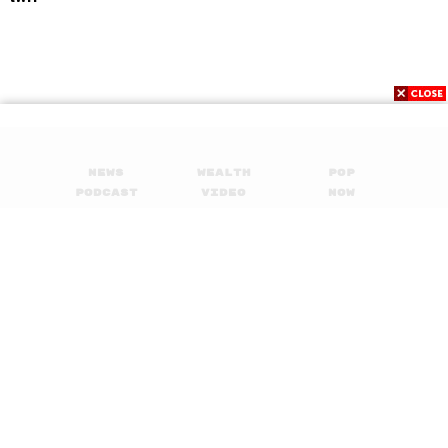
News
Wealth
Pop
Podcast
Video
Now
Opinion
Careers
Events
Privacy
About
Contact
Policy
FOR
ADVERTISING
MEMBERSHIP
© 2017-
2026
The Standard. All rights reserved.