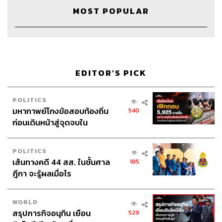
พอเราโตขึ้น เราจะรู้ว่าไม่มีอะไรทำให้เราเจ็บได้นอกจากตัว
MOST POPULAR
เราเอง ไม่มีใครทำอะไรเราได้ทั้งนั้นนอกจากเราทำตัวเอง
ฉะนั้นถ้าเกิดเราดูแลตัวเองให้ดี มีสติ ระวังคำพูด มันไม่มีใคร
ทำอะไรเราได้
EDITOR'S PICK
ให้คิดถึงวันนี้วันเดียว วันหน้ามันจะมาเองถ้า
เราทำวันนี้ให้ดีที่สุด
POLITICS
มหากาพย์โกงข้อสอบท้องถิ่น
540
ก่อนเดินหน้าสู่จุดจบใน
สัปดาห์นี้
มนุษย์จะพัฒนาศักยภาพได้ ถ้ามีความกลัว
POLITICS
การที่คนเราจะพัฒนาศักยภาพมันต้องมีความกลัวเกิดขึ้น
เส้นทางคดี 44 สส. ในชั้นศาล
185
คุณต้องผลักดันตัวเอง คุณเห็นไหม เราโดนตัดแล้ว ถ้าคุณยัง
ฎีกา จะรู้ผลเมื่อไร
อยากอยู่ที่นี่ต่อ คุณต้องสู้ และถ้าเกิดเราไม่ตัด เราจะแข่งกัน
ให้เหนื่อยทำไม
WORLD
สรุปภารกิจอนุทิน เยือน
529
ทำวันนี้ให้ดีและสนุก