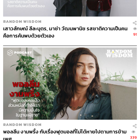
TAGS:
ซูเปอร์สตาร์
Super Star
ศรีริต้า เจนเซ่น
RANDOM WISDOM
The Face All Stars
Random Wisdom
เสาวลักษณ์ ลีละบุตร, มาช่า วัฒนพานิช รสชาติความเป็นคน
91
คือการค้นพบด้วยตัวเอง
154
ABOUT THE HOST
THE STANDARD PODCAST
ทีมงาน THE STANDARD PODCAST
RANDOM WISDOM
พอลลีน งามพริ้ง กับเรื่องฟุตบอลที่ไม่ได้หายไปตามการข้าม
339
เพศ