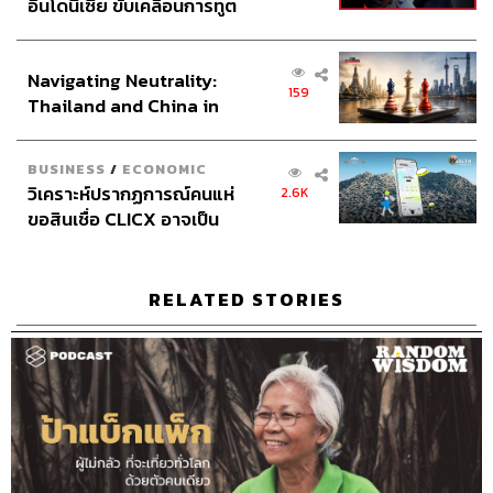
อินโดนีเซีย ขับเคลื่อนการทูต
ริต้ารู้สึกว่าการทำงานเราต้องสนุกกับงาน อันนี้เป็นวิสัยทัศน์
เศรษฐกิจเชิงรุก ประกาศหุ้น
ของเราอย่างหนึ่ง ริต้ามาทำงานทุกวันนี้ต้องสนุกกับมัน คุณ
ส่วนยุทธศาสตร์ไทย –
พ่อสอนริต้ามาตั้งแต่เด็กว่าต้องรักและสนุกในสิ่งที่เราทำ
Navigating Neutrality:
อินโดนีเซีย
ฉะนั้นแล้วสิ่งที่ริต้าให้ตลอดคือให้เด็กมีความสนุก อย่าคิดว่า
159
Thailand and China in
ใครจะไปไฟนอลวอล์กหรือจะเอาชนะ คิดแค่ว่าวันนี้เราจะมา
the Age of a New Global
ทำอะไรที่มันสนุกมากๆ กัน ให้คิดถึงวันนี้วันเดียว วันหน้ามัน
Order
จะมาเองถ้าเราทำวันนี้ให้ดีที่สุด
BUSINESS
/
ECONOMIC
วิเคราะห์ปรากฏการณ์คนแห่
2.6K
ขอสินเชื่อ CLICX อาจเป็น
การทำงาน ความไว้ใจเป็นเรื่องสำคัญ
เพียงยอดภูเขาน้ำแข็ง ของ
เราอยากได้คนที่เหมือนเราอยู่แล้ว ยิ่งได้เพื่อนสนิทมาทำงาน
ปัญหาหนี้ครัวเรือนไทยที่ถูก
ด้วยคงโชคดีมาก แต่เกมนี้ไม่ใช่เกมนั้น เราไม่ได้คนที่นิสัย
ซุกไว้
RELATED STORIES
เหมือนกันหรือไม่ได้เพื่อนสนิทมาทำงานด้วย ทุกอย่างเลย
ต้องเรียนรู้ คนเราเมื่ออายุมาถึงขั้นหนึ่ง การที่เราจะเชื่อใจ
ใครสักคนหนึ่งมันเป็นเรื่องยิ่งใหญ่มาก การที่ริต้าจะไว้ใจใคร
พอที่จะเล่าความเป็นตัวเองออกมาหรือเปิดเผยตัวตนให้เขารู้
มันใช้เวลา มันไม่ใช่นิสัยเราที่สนิทใจกับใครตั้งแต่วันแรก
การเปลี่ยน Mindset คือการเปลี่ยนทุกอย่าง
ริต้ารู้สึกว่าชีวิตนี้เกิดมาแล้วเราเลือกได้ เราเลือกที่จะทุกข์