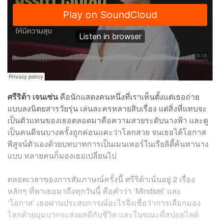
ศรีริต้า เจนเซ่น
คือนักแสดงคนหนึ่งที่เราเห็นตั้งแต่เธอถ่าย
แบบลงนิตยสารวัยรุ่น เล่นละครหลายสิบเรื่อง แต่สิ่งที่แทบจะ
เป็นตัวแทนของเธอตลอดมาคือความสวยระดับนางฟ้า และดู
เป็นคนดีจนบางครั้งถูกค่อนแคะว่าโลกสวย จนเธอได้โอกาส
พิสูจน์ตัวเองด้วยบทบาทการเป็นเมนเทอร์ในเรียลิตี้ค้นหานาง
แบบ หลายคนก็มองเธอเปลี่ยนไป
ตลอดเวลาของการสัมภาษณ์ครั้งนี้ ศรีริต้าเน้นอยู่ 2 เรื่อง
หลักๆ ที่พาเธอมาถึงทุกวันนี้ คือคำว่า ‘Mindset’ และ
‘โอกาส’ เธอผ่านประสบการณ์อะไรจึงเชื่อว่าการเลือกมอง
โลกด้วยมุมบวกจะส่งผลดีกับชีวิต และในขณะที่สปอตไลต์