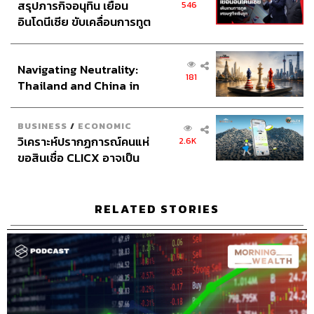
สรุปภารกิจอนุทิน เยือน
546
อินโดนีเซีย ขับเคลื่อนการทูต
เศรษฐกิจเชิงรุก ประกาศหุ้น
ส่วนยุทธศาสตร์ไทย –
Navigating Neutrality:
อินโดนีเซีย
181
Thailand and China in
the Age of a New Global
Order
BUSINESS
/
ECONOMIC
วิเคราะห์ปรากฏการณ์คนแห่
2.6K
ขอสินเชื่อ CLICX อาจเป็น
เพียงยอดภูเขาน้ำแข็ง ของ
ปัญหาหนี้ครัวเรือนไทยที่ถูก
ซุกไว้
RELATED STORIES