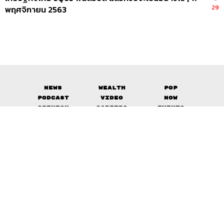
29
พฤศจิกายน 2563
News
Wealth
Pop
Podcast
Video
Now
Opinion
Careers
Events
Privacy
About
Contact
Policy
FOR
ADVERTISING
MEMBERSHIP
© 2017-
2026
The Standard. All rights reserved.