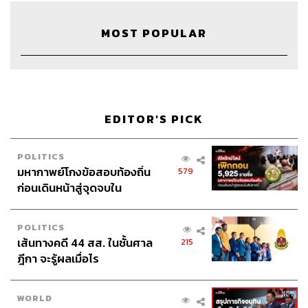
MOST POPULAR
EDITOR'S PICK
42
POLITICS
ABOUT THE HOST
มหากาพย์โกงข้อสอบท้องถิ่น
579
ก่อนเดินหน้าสู่จุดจบใน
THE STANDARD PODCAST
สัปดาห์นี้
ทีมงาน THE STANDARD PODCAST
POLITICS
เส้นทางคดี 44 สส. ในชั้นศาล
215
ฎีกา จะรู้ผลเมื่อไร
WORLD