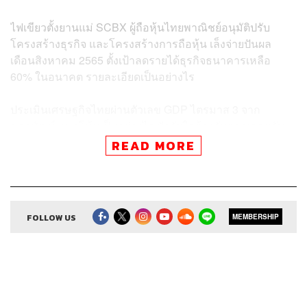
ไฟเขียวตั้งยานแม่ SCBX ผู้ถือหุ้นไทยพาณิชย์อนุมัติปรับ
โครงสร้างธุรกิจ และโครงสร้างการถือหุ้น เล็งจ่ายปันผล
เดือนสิงหาคม 2565 ตั้งเป้าลดรายได้ธุรกิจธนาคารเหลือ
60% ในอนาคต รายละเอียดเป็นอย่างไร
ประเมินเศรษฐกิจไทยผ่านตัวเลข GDP ไตรมาส 3 จาก
สภาพัฒน์ แนวโน้มเป็นอย่างไร ปัจจัยใดต้องจับตา พูดคุยกับ
นริศ สถาผลเดชา หัวหน้าเจ้าหน้าที่บริหาร ศูนย์วิเคราะห์
READ MORE
เศรษฐกิจทีทีบี (ttb analytics)
FOLLOW US
MEMBERSHIP
Credits
Show Creator ศิรัถยา อิศรภักดี, วิทย์ สิทธิเวคิน
Show Producer ทิวาพร ปิ่นสุข
Creative เจนจิรา เกิดมีเงิน