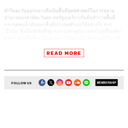
ทำไมตะวันออกกลางถึงเป็นพื้นที่ยุทธศาสตร์ในการขยาย
อำนาจของชาติตะวันตก สหรัฐอเมริกาเริ่มต้นสำรวจพื้นที่
และขุดพบน้ำมันนอกพื้นที่ประเทศตัวเองได้อย่างไร จาก
‘น้ำมัน’ ซึ่งเป็นปัจจัยพื้นฐานทางเศรษฐกิจ แปลงไปสู่เชื้อเพลิง
สงครามในพื้นที่ตะวันออกกลางได้อย่างไร ติดตามได้ในเอพิ
โสดนี้
READ MORE
ติดตาม 8 Minutes History
FOLLOW US
ผ่านแอปพลิเคชันต่างๆ ที่คุณสะดวก
MEMBERSHIP