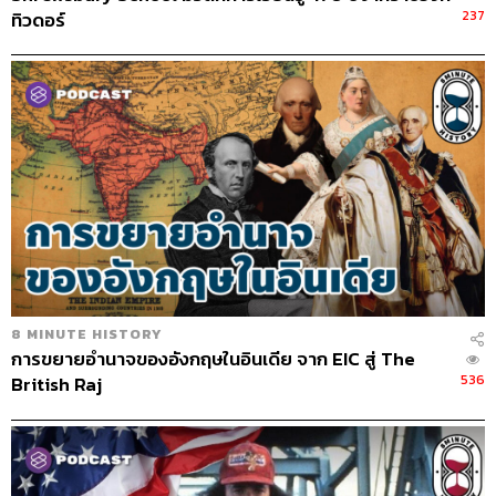
237
ทิวดอร์
8 MINUTE HISTORY
การขยายอำนาจของอังกฤษในอินเดีย จาก EIC สู่ The
536
British Raj