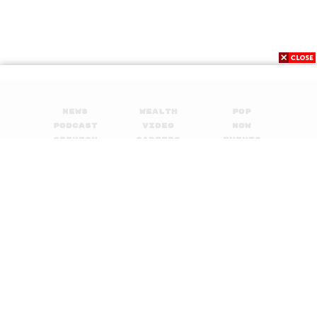
News
Wealth
Pop
Podcast
Video
Now
Opinion
Careers
Events
Privacy
About
Contact
Policy
FOR
ADVERTISING
MEMBERSHIP
© 2017-
2026
The Standard. All rights reserved.