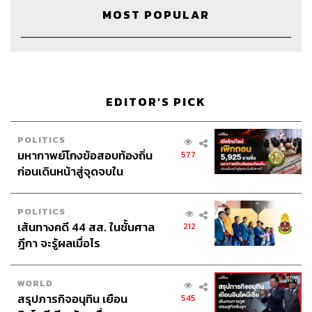
Credits
MOST POPULAR
The Host
วิทย์ สิทธิเวคิน
Project Manager
ปวริศา ตั้งตุลานนท์
Show Producer
อธิษฐาน กาญจนะพงศ์, พันธวัฒน์ เศรษฐ
วิไล
EDITOR'S PICK
Creative
นัทธมน หัวใจ, ภัควัตน์ ฟอง
ดี
POLITICS
Sound Editor
เดชาณัฏฐ์ ธีรดุริยสฤษฏ์
มหากาพย์โกงข้อสอบท้องถิ่น
577
Sound Designer & Engineer
กฤตพล จียะเกียรติ
ก่อนเดินหน้าสู่จุดจบใน
Recording Engineer
ขจีพรรณ วิจิตรรัตน์
สัปดาห์นี้
Art Director
ฉัตรชัย เฉยชิต
Channel Manager
เชษฐพงศ์ ชูประดิษฐ์
POLITICS
เส้นทางคดี 44 สส. ในชั้นศาล
Channel Admin
นิพพิชฌน์ ชุลีนวน , พฤกษา แซ่เต็ง
212
ฎีกา จะรู้ผลเมื่อไร
Proofreader
ชนเนตร ลอยครุฑ
Webmaster
อารยา ปานศรี
Social Media Admins
สุทธกิตติ์​ สุทธาวรรณกุล, ธิติกร ลิ้ม
WORLD
ทองมณี, วนัชพร ดวงนิล, วิมลณัฐ พรศิริอนันต์
สรุปภารกิจอนุทิน เยือน
545
Archive Officer
ชริน ธนอุดมกรณ์, อาทิตยา อิสสรานุสรณ์,