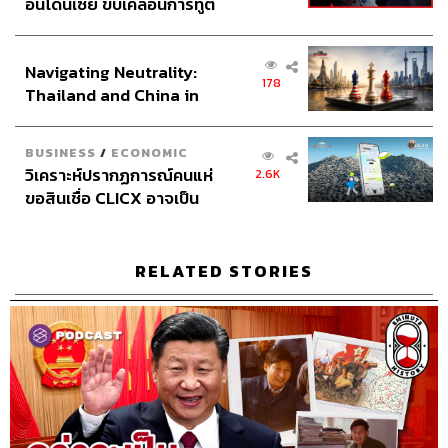
อินโดนีเซีย ขับเคลื่อนการทูต
ฉัฐนภา โพธิ์เงิน
เศรษฐกิจเชิงรุก ประกาศหุ้น
ส่วนยุทธศาสตร์ไทย –
Navigating Neutrality:
อินโดนีเซีย
178
Thailand and China in
the Age of a New Global
Order
TAGS:
San Remo conference
BUSINESS
/
ECONOMIC
Mohammad Rezā Shah Pahlavi
open door policy
วิเคราะห์ปรากฏการณ์คนแห่
2.6K
Operation Boot
standard oil
8 Minute History
ขอสินเชื่อ CLICX อาจเป็น
Franklin D. Roosevelt
Ibn Saud
ajax operation
เพียงยอดภูเขาน้ำแข็ง ของ
Saudi Arabia
Richard Nixon
ปัญหาหนี้ครัวเรือนไทยที่ถูก
Dwight D. Eisenhower
Ruhollah Khomeini
ซุกไว้
OPEC
Podcast
Oil wells
RELATED STORIES
The Standard Podcast
Winston Churchill
World history
British Petroleum