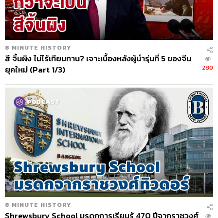
379
8 MINUTE HISTORY
ABOUT THE HOST
สี จิ้นผิง ไม่ไร้เทียมทาน? เจาะเบื้องหลังผู้นำรุ่นที่ 5 ของจีน
280
ยุคใหม่ (Part 1/3)
THE STANDARD PODCAST
ทีมงาน THE STANDARD PODCAST
8 MINUTE HISTORY
Shrewsbury School มรดกการเรียนรู้ 470 ปีจากราชวงศ์