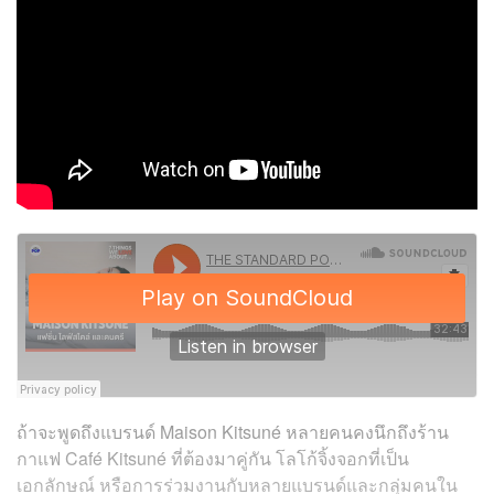
ถ้าจะพูดถึงแบรนด์ Maison Kitsuné หลายคนคงนึกถึงร้าน
กาแฟ Café Kitsuné ที่ต้องมาคู่กัน โลโก้จิ้งจอกที่เป็น
เอกลักษณ์ หรือการร่วมงานกับหลายแบรนด์และกลุ่มคนใน