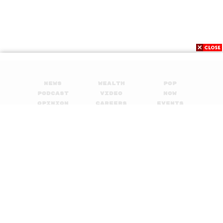
News
Wealth
Pop
Podcast
Video
Now
Opinion
Careers
Events
Privacy
About
Contact
Policy
FOR
ADVERTISING
MEMBERSHIP
© 2017-
2026
The Standard. All rights reserved.