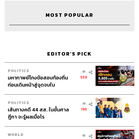
TAGS:
FashionPodcast
The Standard Pop
MOST POPULAR
7 Things We Love About
Maison Kitsuné
7ThingsWeLoveAboutXMaisonKitsuné
JennieBlackpink
BabyFox
MaisonKitsuné
MaisonKitsuneBangkok
PPGroupthailand
Podcast
EDITOR'S PICK
POLITICS
มหากาพย์โกงข้อสอบท้องถิ่น
559
ก่อนเดินหน้าสู่จุดจบใน
สัปดาห์นี้
339
POLITICS
เส้นทางคดี 44 สส. ในชั้นศาล
196
ฎีกา จะรู้ผลเมื่อไร
ABOUT THE HOST
THE STANDARD PODCAST
WORLD
ทีมงาน THE STANDARD PODCAST