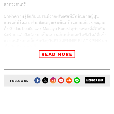
แวดวงดนตรี
มาทำความรู้จักกับแบรนด์จากฝรั่งเศสที่มีกลิ่นอายญี่ปุ่น
แบรนด์นี้ให้มากขึ้น ตั้งแต่จุดเริ่มต้นที่ร้านแผ่นเสียงของผู้ก่อ
ตั้ง Gildas Loaëc และ Masaya Kuroki สู่ค่ายเพลงที่มีศิลปิน
นับร้อย แล้วจึงค่อยมาเป็นแบรนด์แฟชั่นและไลฟ์สไตล์ที่แข็ง
แรง จนถึงคอลเล็กชันปัจจุบันที่ได้ JENNIE BLACKPINK มา
เป็นมิวส์ในทุกวันนี้
READ MORE
ติดตามฟังและชมรายการ
7 Things We Love About…
ได้ใน
วันจันทร์ เวลา 19.00 น. ทุกช่องทางสตรีมมิงและ YouTube
ของ THE STANDARD POP
FOLLOW US
MEMBERSHIP
Credits
Executive Producer
คริสตอฟเฟอร์ สเวนซัน