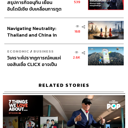
สรุปภารกิจอนุทิน เยือน
539
อินโดนีเซีย ขับเคลื่อนการทูต
เศรษฐกิจเชิงรุก ประกาศหุ้น
ส่วนยุทธศาสตร์ไทย –
Navigating Neutrality:
อินโดนีเซีย
168
Thailand and China in
the Age of a New Global
Order
ECONOMIC
/
BUSINESS
วิเคราะห์ปรากฏการณ์คนแห่
2.6K
ขอสินเชื่อ CLICX อาจเป็น
เพียงยอดภูเขาน้ำแข็ง ของ
ปัญหาหนี้ครัวเรือนไทยที่ถูก
ซุกไว้
RELATED STORIES