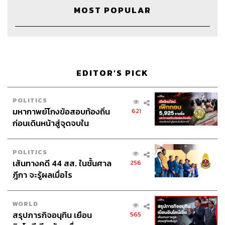
Social Media Admin
สุทธกิตติ์ สุทธาวรรณกุล, ธัญฐรัตน์
MOST POPULAR
โกมลวัฒน์, วิมลณัฐ พรศิริอนันต์, มนัสชนก แก้วพรหม, ชล
มาศ นาคศรีจันทร์
Archive
ธมลวรรณ น้อยเครือ, เปมิกา เจิ้ง
Video Interlude
Oscars, ABC
Wardrobe
VVON SUGUNNASIL
EDITOR'S PICK
POLITICS
มหากาพย์โกงข้อสอบท้องถิ่น
621
ก่อนเดินหน้าสู่จุดจบใน
TAGS:
7 Things We Love About
FashionPodcast
สัปดาห์นี้
7ThingsWeLoveAboutxOscars
Oscars2025
Oscars
Podcast
The Standard Pop
POLITICS
เส้นทางคดี 44 สส. ในชั้นศาล
256
ฎีกา จะรู้ผลเมื่อไร
WORLD
สรุปภารกิจอนุทิน เยือน
565