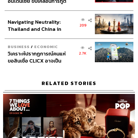
อินโดนีเซีย ขับเคลื่อนการทูต
เศรษฐกิจเชิงรุก ประกาศหุ้น
4.7K
ส่วนยุทธศาสตร์ไทย –
Navigating Neutrality:
อินโดนีเซีย
209
ABOUT THE HOST
Thailand and China in
the Age of a New Global
เริ่มต้น เขมะเพ็ชร
Order
กองบรรณาธิการคัลเจอร์ สำนักข่าว THE
BUSINESS
/
ECONOMIC
STANDARD
วิเคราะห์ปรากฏการณ์คนแห่
2.7K
ขอสินเชื่อ CLICX อาจเป็น
เพียงยอดภูเขาน้ำแข็ง ของ
ปัญหาหนี้ครัวเรือนไทยที่ถูก
ซุกไว้
RELATED STORIES