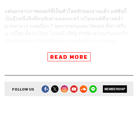
แต่นอกจากภาพยนตร์ที่เป็นหัวใจหลักของงานแล้ว แฟชั่นก็
เป็นอีกหนึ่งสิ่งที่คนจับตามองและสร้างโมเมนต์ที่น่าจดจำ
มากมาย เราเลยเลือก 7 ลุคจากพรมแดง Oscars ที่ตราตรึง
มากที่สุด ตั้งแต่ Cher ไปจนถึง Billy Porter พร้อมกับแขกรับ
เชิญพิเศษอย่าง Nick Barose ช่างแต่งหน้าของ Lupita
Nyong’o ผู้อยู่เบื้องหลังลุคชนะรางวัลนักแสดงสมทบหญิงเมื่อ
ปี 2014 ที่จะมาพูดคุยถึงการทำงานในวงการบิวตี้และฮอลลี
READ MORE
วูด
ติดตามฟังและชมรายการ
7 Things We Love About…
ได้ใน
วันจันทร์ เวลา 19.00 น. ทุกช่องทางสตรีมมิ่งและ YouTube
FOLLOW US
MEMBERSHIP
ของ THE STANDARD POP
Credits