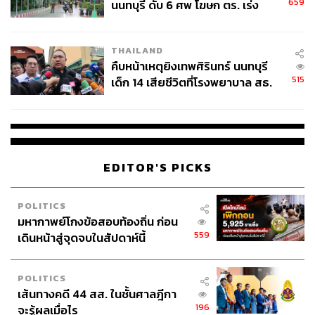
659
นนทบุรี ดับ 6 ศพ โฆษก ตร. เร่ง
สอบปมขโมยปืนปู่ก่อเหตุ
THAILAND
คืบหน้าเหตุยิงเทพศิรินทร์ นนทบุรี
515
เด็ก 14 เสียชีวิตที่โรงพยาบาล สธ.
ยืนยันครูเสียชีวิต 5 ราย เจ็บ 22
ราย
EDITOR'S PICKS
POLITICS
มหากาพย์โกงข้อสอบท้องถิ่น ก่อน
559
เดินหน้าสู่จุดจบในสัปดาห์นี้
POLITICS
เส้นทางคดี 44 สส. ในชั้นศาลฎีกา
196
จะรู้ผลเมื่อไร