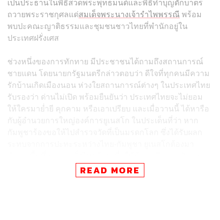
เป็นประธานในพิธีสวดพระพุทธมนต์และพิธีทำบุญตักบาตร
ถวายพระราชกุศลแด่
สมเด็จพระนางเจ้ารำไพพรรณี
พร้อม
พบปะคณะญาติธรรมและชุมชนชาวไทยที่พำนักอยู่ใน
ประเทศฝรั่งเศส
ช่วงหนึ่งของการทักทาย มีประชาชนได้ถามถึงสถานการณ์
ชายแดน โดยนายกรัฐมนตรีกล่าวตอบว่า ดีใจที่ทุกคนมีความ
รักบ้านเกิดเมืองนอน ห่วงใยสถานการณ์ต่างๆ ในประเทศไทย
รับรองว่า ด่านไม่เปิด พร้อมยืนยันว่า ประเทศไทยจะไม่ยอม
ให้ใครมาย่ำยี คุกคาม หรือเอาเปรียบ และเมื่อวานนี้ ได้หารือ
กับผู้อำนวยการใหญ่องค์การยูเนสโก ในประเด็นที่ว่า หาก
กัมพูชาร้องขอให้ไปสำรวจวัดที่เป็นมรดกโลก ซึ่งได้รับผลก
ระทบจากการปะทะระหว่างไทย-กัมพูชา ยูเนสโกต้องมา
สำรวจพื้นที่เขตแดนฝั่งไทยด้วย เพื่อให้ข้อมูลมีความชัดเจน
และครบถ้วน
READ MORE
นายกรัฐมนตรี ยังเผยถึงการเดินทางมาครั้งนี้ว่า เป็นส่วนหนึ่ง
ของการส่งเสริมความสัมพันธ์ในโอกาสครบรอบ 170 ปี
ความสัมพันธ์ทางการทูตไทย-ฝรั่งเศส โดยเป็นครั้งแรกที่มี