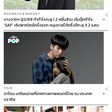
BUSINESS
/
MARKET
บางจากฯ Q2/69 ทำกำไรทะลุ 1.2 หมื่นล้าน เริ่มบุ๊กกำไร
...
‘SAF’ เชิงพาณิชย์ครั้งแรก หนุนรายได้ครึ่งปีทะลุ 3.2 แสน
ล้าน
FILM
ตาโขน เตรียมฉายที่เทศกาลภาพยนตร์ไทย ณ ประเทศ
...
บราซิล