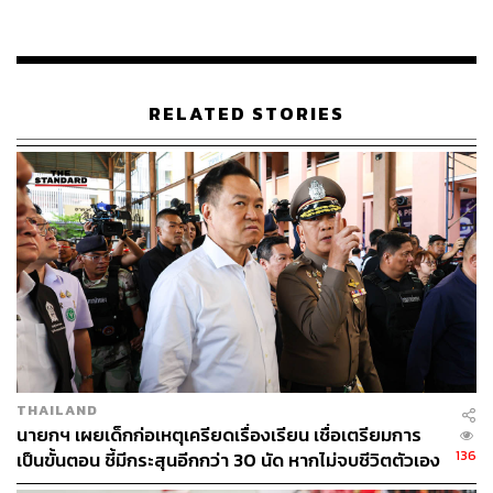
ความเป็นไทย ตลอดจนสร้างภาพลักษณ์ที่ดีในสายตา
นานาชาติ
TAGS:
อนุทิน ชาญวีรกูล
คนไทยในฝรั่งเศส
คนไทย
RELATED STORIES
อธิปไตยไทย
UNESCO
ชายแดนไทย-กัมพูชา
France
นายกรัฐมนตรี
Emmanuel Macron
Paris
Cambodia
โบราณสถาน
136
THAILAND
นายกฯ เผยเด็กก่อเหตุเครียดเรื่องเรียน เชื่อเตรียมการ
ABOUT THE AUTHOR
136
เป็นขั้นตอน ชี้มีกระสุนอีกกว่า 30 นัด หากไม่จบชีวิตตัวเอง
THE STANDARD TEAM
อาจสูญเสียเพิ่ม