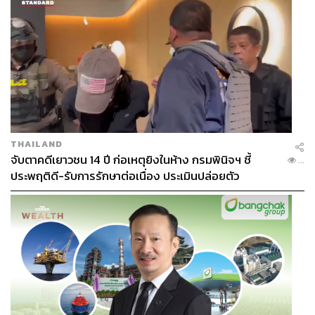
THAILAND
จับตาคดีเยาวชน 14 ปี ก่อเหตุยิงในห้าง กรมพินิจฯ ชี้
...
ประพฤติดี-รับการรักษาต่อเนื่อง ประเมินปล่อยตัว