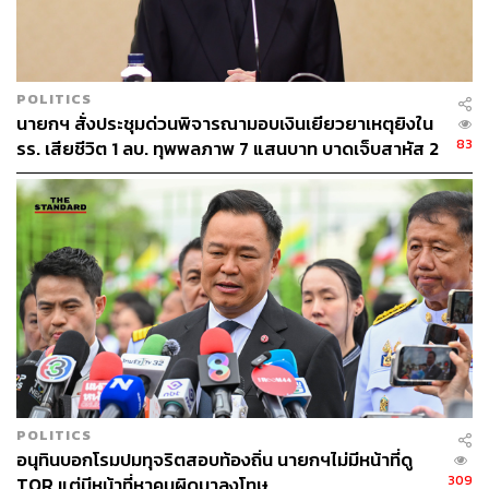
POLITICS
นายกฯ สั่งประชุมด่วนพิจารณามอบเงินเยียวยาเหตุยิงใน
83
รร. เสียชีวิต 1 ลบ. ทุพพลภาพ 7 แสนบาท บาดเจ็บสาหัส 2
แสนบาท บาดเจ็บเล็กน้อย 1 แสนบาท
POLITICS
อนุทินบอกโรมปมทุจริตสอบท้องถิ่น นายกฯไม่มีหน้าที่ดู
309
TOR แต่มีหน้าที่หาคนผิดมาลงโทษ