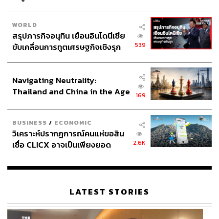
WORLD
สรุปภารกิจอนุทิน เยือนอินโดนีเซีย
539
ขับเคลื่อนการทูตเศรษฐกิจเชิงรุก
ประกาศหุ้นส่วนยุทธศาสตร์ไทย –
อินโดนีเซีย
Navigating Neutrality:
Thailand and China in the Age
169
of a New Global Order
BUSINESS
/
ECONOMIC
วิเคราะห์ปรากฏการณ์คนแห่ขอสิน
2.6K
เชื่อ CLICX อาจเป็นเพียงยอด
ภูเขาน้ำแข็ง ของปัญหาหนี้ครัว
เรือนไทยที่ถูกซุกไว้
LATEST STORIES