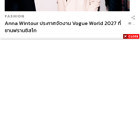
FASHION
Anna Wintour ประกาศจัดงาน Vogue World 2027 ที่
...
ซานฟรานซิสโก
News
Wealth
Pop
Podcast
Video
Now
Opinion
Careers
Events
Privacy
About
Contact
Policy
FOR
ADVERTISING