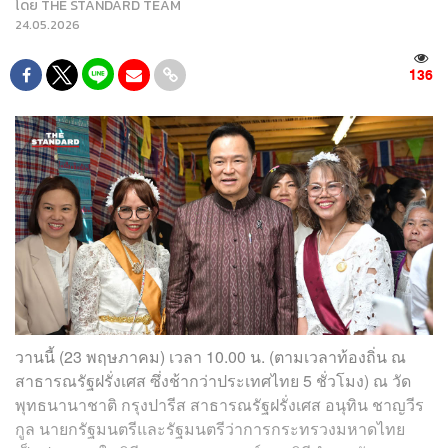
โดย
THE STANDARD TEAM
24.05.2026
136
วานนี้ (23 พฤษภาคม) เวลา 10.00 น. (ตามเวลาท้องถิ่น ณ
สาธารณรัฐฝรั่งเศส ซึ่งช้ากว่าประเทศไทย 5 ชั่วโมง) ณ วัด
พุทธนานาชาติ กรุงปารีส สาธารณรัฐฝรั่งเศส อนุทิน ชาญวีร
กูล นายกรัฐมนตรีและรัฐมนตรีว่าการกระทรวงมหาดไทย