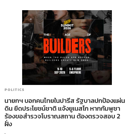
POLITICS
นายกฯ บอกคนไทยในปารีส รัฐบาลปกป้องแผ่น
ดิน ยึดประโยชน์ชาติ แจ้งยูเนสโก หากกัมพูชา
ร้องขอสำรวจโบราณสถาน ต้องตรวจสอบ 2
ฝั่ง