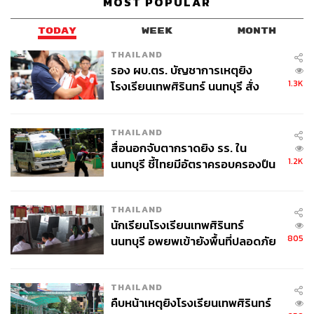
MOST POPULAR
TODAY
WEEK
MONTH
THAILAND
รอง ผบ.ตร. บัญชาการเหตุยิง
1.3K
โรงเรียนเทพศิรินทร์ นนทบุรี สั่ง
ค้นหา 2 รอบยืนยันไร้คนติดค้าง พบ
ศพปู่-ย่าที่บ้านพักผู้ก่อเหตุ
THAILAND
สื่อนอกจับตากราดยิง รร. ใน
1.2K
นนทบุรี ชี้ไทยมีอัตราครอบครองปืน
สูงในระดับต้นของภูมิภาค
THAILAND
นักเรียนโรงเรียนเทพศิรินทร์
805
นนทบุรี อพยพเข้ายังพื้นที่ปลอดภัย
ชั่วคราว หลังเหตุใช้อาวุธปืนภายใน
โรงเรียนคลี่คลาย
THAILAND
คืบหน้าเหตุยิงโรงเรียนเทพศิรินทร์