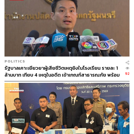
147
POLITICS
รัฐบาลเคาะเยียวยาผู้เสียชีวิตเหตุยิงในโรงเรียน รายละ 1
ABOUT THE AUTHOR
92
ล้านบาท เทียบ 4 เหตุในอดีต เข้าเกณฑ์สาธารณภัย พร้อม
เร่งจ่ายโดยเร็ว
THE STANDARD TEAM
กองบรรณาธิการ THE STANDARD
ABOUT THE PHOTOGRAPHER
พงศ์มนัส ทาศิริ
ช่างภาพประจำการเชียงใหม่ สำนักข่าว THE
STANDARD