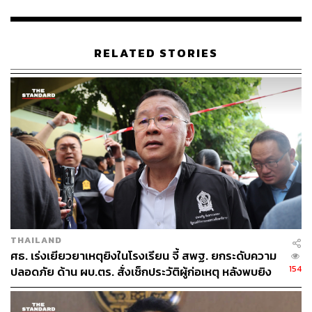
ทำให้ตำรวจทางหลวงห่วงใย เพราะอาจทำให้เกิดอันตราย
และกระทบต่อผู้อื่นที่ใช้เส้นทาง จึงขอให้ดูข้อกฎหมายให้ดี
ทั้งนี้จะขอให้ช่วยผ่อนปรนอำนวยความสะดวก เพื่อแก้ปัญหา
RELATED STORIES
ช่วงวิกฤตนี้ ในการหาทางออกร่วมกัน
ภูมิธรรมยังกล่าวถึงสถานการณ์น้ำท่วมที่เชียงใหม่ว่า กอง
บัญชาการตำรวจภูธรภาค 5 ยินดีคืนพื้นที่ให้ เพื่อให้ระบาย
น้ำคล่องตัวมากขึ้น ส่วนตรงไหนมีสะพานและตอม่อขวางอยู่
ก็จะยกสะพานขึ้น เพื่อให้น้ำไหลคล่องตัวขึ้น
ทั้งนี้ในพื้นที่อำเภอเมืองเชียงราย จังหวัดเชียงราย มีกำหนด
ดำเนินการแล้วเสร็จภายในวันที่ 29 กันยายน ส่วนการดำเนิน
การในพื้นที่อำเภอแม่สาย แบ่งการดำเนินการเป็น 5 โซน
กำหนดดำเนินการแล้วเสร็จภายใน 30 วัน หรือประมาณวันที่
THAILAND
20 ตุลาคม ขณะที่สถานการณ์ในภาคตะวันออกเฉียงเหนือยัง
ศธ. เร่งเยียวยาเหตุยิงในโรงเรียน จี้ สพฐ. ยกระดับความ
ไม่วิกฤต แต่มีหน่วยงาน ปภ. และกองทัพภาคที่ 2 ดูแลอยู่แล้ว
154
ปลอดภัย ด้าน ผบ.ตร. สั่งเช็กประวัติผู้ก่อเหตุ หลังพบยิง
จุดตายแม่นยำ
TAGS:
ศปช.
น้ำท่วม
ภูมิธรรม เวชยชัย
การเยียวยาของภาครัฐ
อุทกภัย
เงินเยียวยา