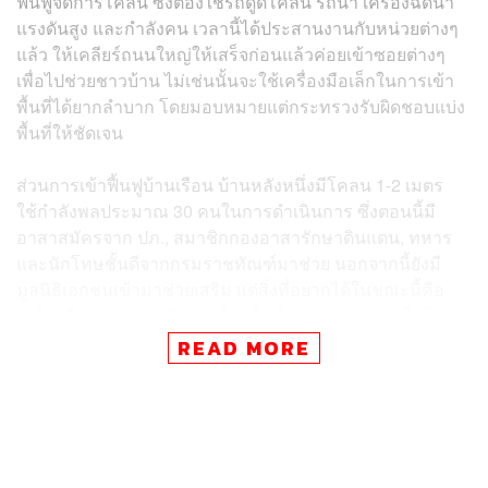
ฟื้นฟูจัดการโคลน ซึ่งต้องใช้รถดูดโคลน รถน้ำ เครื่องฉีดน้ำ
แรงดันสูง และกำลังคน เวลานี้ได้ประสานงานกับหน่วยต่างๆ
แล้ว ให้เคลียร์ถนนใหญ่ให้เสร็จก่อนแล้วค่อยเข้าซอยต่างๆ
เพื่อไปช่วยชาวบ้าน ไม่เช่นนั้นจะใช้เครื่องมือเล็กในการเข้า
พื้นที่ได้ยากลำบาก โดยมอบหมายแต่กระทรวงรับผิดชอบแบ่ง
พื้นที่ให้ชัดเจน
ส่วนการเข้าฟื้นฟูบ้านเรือน บ้านหลังหนึ่งมีโคลน 1-2 เมตร
ใช้กำลังพลประมาณ 30 คนในการดำเนินการ ซึ่งตอนนี้มี
อาสาสมัครจาก ปภ.,
สมาชิกกองอาสารักษาดินแดน,
ทหาร
และนักโทษชั้นดีจากกรมราชทัณฑ์มาช่วย นอกจากนี้ยังมี
มูลนิธิเอกชนเข้ามาช่วยเสริม แต่สิ่งที่อยากได้ในขณะนี้คือ
เครื่องมือ เช่น จอบ เสียม เครื่องฉีดน้ำแรงดันสูง รถแบ็กโฮ
รถคูโบต้า เพราะโคลนเหล่านี้หากอยู่ตามท่อและในบ้าน ทิ้ง
READ MORE
ไว้นานจะเป็นหินปูนได้
นอกจากนี้อยากให้ทุกฝ่ายจดบันทึกเป็นบทเรียนไว้ เพราะเรา
ยังต้องเผชิญกับภาวะแบบนี้อีก จึงต้องเตรียมหาอุปกรณ์ต่างๆ
รองรับ ซึ่งหลังจากนี้ก็คงจะมีการพูดต่อไป