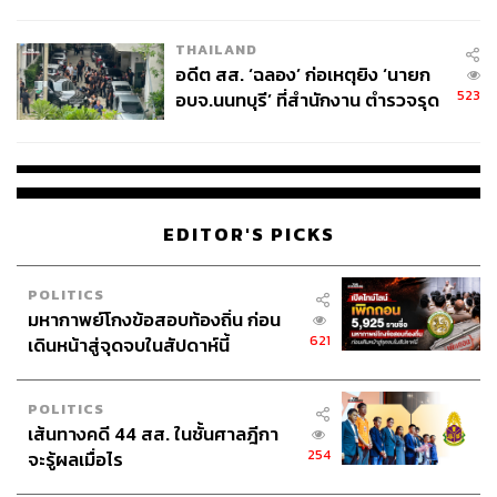
ผู้ใช้ถอดเปลี่ยนแบตเองได้ ก่อนกฎ
EU บังคับปีหน้า
THAILAND
อดีต สส. ‘ฉลอง’ ก่อเหตุยิง ‘นายก
523
อบจ.นนทบุรี’ ที่สำนักงาน ตำรวจรุด
ลงพื้นที่
EDITOR'S PICKS
POLITICS
มหากาพย์โกงข้อสอบท้องถิ่น ก่อน
621
เดินหน้าสู่จุดจบในสัปดาห์นี้
POLITICS
เส้นทางคดี 44 สส. ในชั้นศาลฎีกา
254
จะรู้ผลเมื่อไร