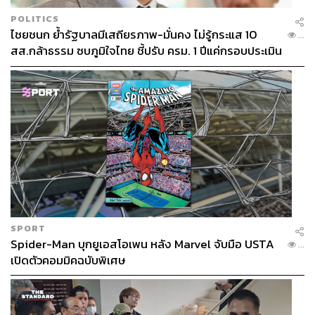
POLITICS
ไชยชนก ย้ำรัฐบาลมีเสถียรภาพ-มั่นคง ไม่รู้กระแส 10
...
สส.กล้าธรรม ซบภูมิใจไทย ชี้ปรับ ครม. 1 ปีแค่กรอบประเมิน
โยนนายกฯ ตัดสินใจ
SPORT
Spider-Man บุกยูเอสโอเพน หลัง Marvel จับมือ USTA
...
เปิดตัวคอมมิคฉบับพิเศษ