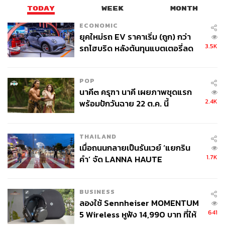
TODAY
WEEK
MONTH
ECONOMIC
ยุคใหม่รถ EV ราคาเริ่ม (ถูก) กว่า
3.5K
รถไฮบริด หลังต้นทุนแบตเตอรี่ลด
ลง - จีนแห่บุกตลาดเกิดใหม่
POP
นาคี๓ ครุฑา นาคี เผยภาพชุดแรก
2.4K
พร้อมปักวันฉาย 22 ต.ค. นี้
THAILAND
เมื่อถนนกลายเป็นรันเวย์ ‘แยกริน
1.7K
คำ’ จัด LANNA HAUTE
COUTURE กลางสายฝน
BUSINESS
ลองใช้ Sennheiser MOMENTUM
641
5 Wireless หูฟัง 14,990 บาท ที่ให้