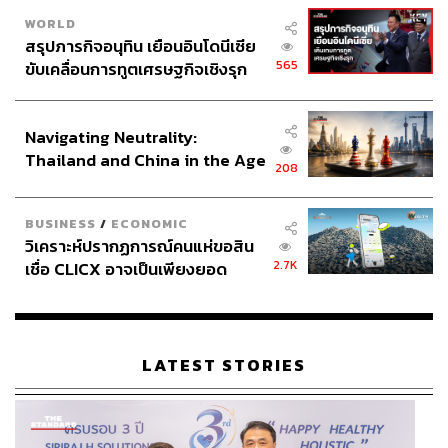
WORLD
สรุปภารกิจอนุทิน เยือนอินโดนีเซีย
565
ขับเคลื่อนการทูตเศรษฐกิจเชิงรุก
ประกาศหุ้นส่วนยุทธศาสตร์ไทย –
อินโดนีเซีย
Navigating Neutrality:
Thailand and China in the Age
208
of a New Global Order
BUSINESS
/
ECONOMIC
วิเคราะห์ปรากฏการณ์คนแห่ขอสิน
2.7K
เชื่อ CLICX อาจเป็นเพียงยอด
ภูเขาน้ำแข็ง ของปัญหาหนี้ครัว
เรือนไทยที่ถูกซุกไว้
LATEST STORIES