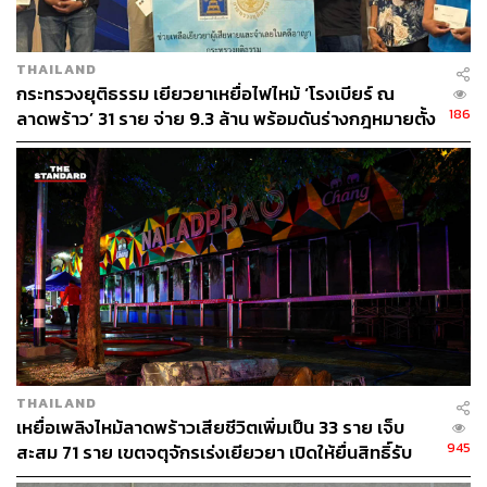
THAILAND
กระทรวงยุติธรรม เยียวยาเหยื่อไฟไหม้ ‘โรงเบียร์ ณ
186
ลาดพร้าว’ 31 ราย จ่าย 9.3 ล้าน พร้อมดันร่างกฎหมายตั้ง
กองทุนช่วยเหยื่อคดีอาญา
THAILAND
เหยื่อเพลิงไหม้ลาดพร้าวเสียชีวิตเพิ่มเป็น 33 ราย เจ็บ
945
สะสม 71 ราย เขตจตุจักรเร่งเยียวยา เปิดให้ยื่นสิทธิ์รับ
การช่วยเหลือ