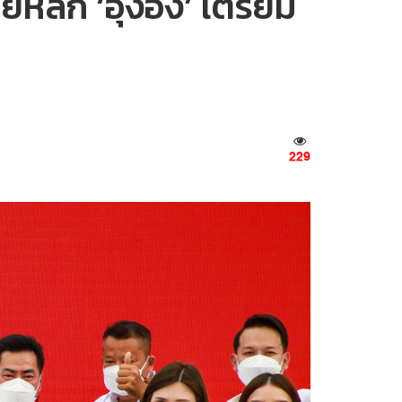
ยหลัก ‘อุ๊งอิ๊ง’ เตรียม
229