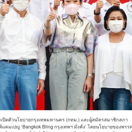
กรรมเปิดตัวนโยบายกรุงเทพมหานคร (กทม.) และผู้สมัครสมาชิกสภา
ต้แคมเปญ ‘Bangkok Bling กรุงเทพฯ มั่งคั่ง’ โดยนโยบายของพรร