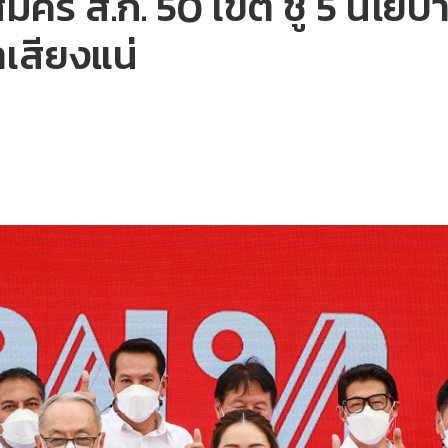
ู้สมัคร ส.ก. 50 เขต ชู 5 นโยบา
าเสียงแน่