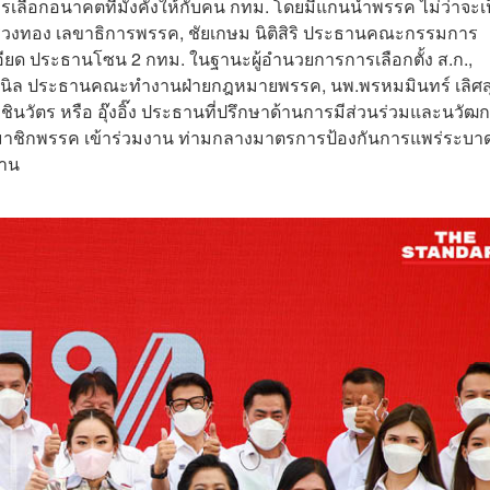
เลือกอนาคตที่มั่งคั่งให้กับคน กทม. โดยมีแกนนำพรรค ไม่ว่าจะเ
รรวงทอง เลขาธิการพรรค, ชัยเกษม นิติสิริ ประธานคณะกรรมการ
อียด ประธานโซน 2 กทม. ในฐานะผู้อำนวยการการเลือกตั้ง ส.ก.,
์ ศิรินิล ประธานคณะทำงานฝ่ายกฎหมายพรรค, นพ.พรหมมินทร์ เลิศสุร
วัตร หรือ อุ๊งอิ๊ง ประธานที่ปรึกษาด้านการมีส่วนร่วมและนวัฒ
สมาชิกพรรค เข้าร่วมงาน ท่ามกลางมาตรการป้องกันการแพร่ระบา
งาน