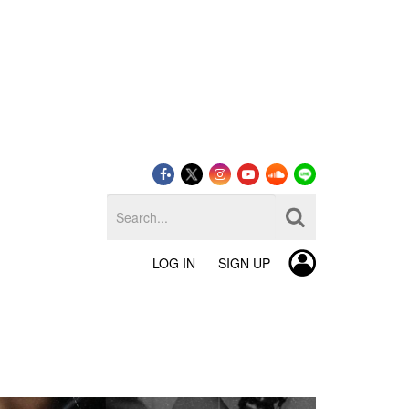
LOG IN
SIGN UP