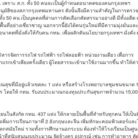
 เพราะ ส.ก. ทั้ง 50 คนจะเป็นผู้กำหนดอนาคตของคนกรุงเทพฯ
รอนุมัติของสภากรุงเทพมหานคร ดังนั้นจึงมีความสำคัญในการตรว
้ง 50 คน เป็นบุคคลที่ผ่านการคัดเลือกคัดสรรมาอย่างดี มีทั้งอดีต 
ที่อย่างเชี่ยวชาญ นอกจากนี้ยังได้คนรุ่นใหม่ที่มีความมุ่งมั่นแล
าคตที่มั่งคั่งให้กับคน กทม. เพื่อผลักดันนโยบายกรุงเทพฯ มั่งคั่ง 
ิหารจัดการรถไฟ รถไฟฟ้า รถไฟลอยฟ้า หน่วยงานเดียว เพื่อการ
าแรกเข้าเพียงครั้งเดียว ผู้โดยสารจะเข้ามาใช้งานมากขึ้น ทำให้ค่าต
ณสุขที่มีอยู่แล้วเขตละ 1 แห่ง หรือสร้างโรงพยาบาลชุมชนขนาด 
งจร โดยให้ กทม. รับงบประมาณกองทุนประกันสุขภาพจำนวน 15,00
ยนในสังกัด กทม. 437 แห่ง ให้กลายเป็นพื้นที่สำหรับทุกคน ให้เป็นพื
พิ่มการเรียนภาษาที่ 2 อังกฤษและจีน เพิ่มทักษะคอมพิวเตอร์แล
โลกสมัยใหม่ รวมทั้งการศึกษานอกระบบ ต้องทำให้โรงเรียนเป็นศูนย
น้าที่สนับสนุนงบประมาณ จัดจ้างครู อุปกรณ์ เช่น การทำอาหาร ตัด