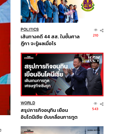
POLITICS
210
เส้นทางคดี 44 สส. ในชั้นศาล
ฎีกา จะรู้ผลเมื่อไร
WORLD
543
สรุปภารกิจอนุทิน เยือน
อินโดนีเซีย ขับเคลื่อนการทูต
เศรษฐกิจเชิงรุก ประกาศหุ้น
ง
ส่วนยุทธศาสตร์ไทย –