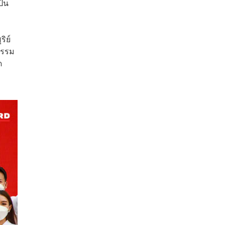
ป็น
ิย์
กรรม
ด