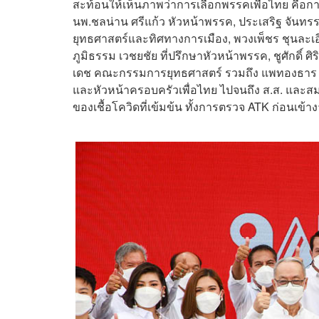
สะท้อนให้เห็นภาพว่าการเลือกพรรคเพื่อไทย คือการ
นพ.ชลน่าน ศรีแก้ว หัวหน้าพรรค, ประเสริฐ จันท
ยุทธศาสตร์และทิศทางการเมือง, พวงเพ็ชร ชุนละเ
ภูมิธรรม เวชยชัย ที่ปรึกษาหัวหน้าพรรค, ชูศักดิ
เดช คณะกรรมการยุทธศาสตร์ รวมถึง แพทองธาร ชิน
และหัวหน้าครอบครัวเพื่อไทย ไปจนถึง ส.ส. และ
ของเชื้อโควิดที่เข้มข้น ทั้งการตรวจ ATK ก่อนเข้า