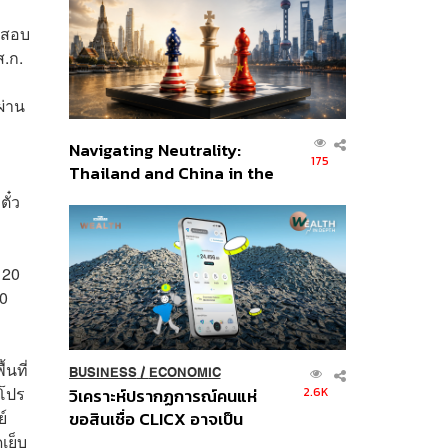
อินโดนีเซีย
จสอบ
ส.ก.
ะ
ผ่าน
Navigating Neutrality:
175
Thailand and China in the
Age of a New Global
ั๋ว
Order
120
0
้นที่
BUSINESS
/
ECONOMIC
ะโปร
2.6K
วิเคราะห์ปรากฏการณ์คนแห่
์
ขอสินเชื่อ CLICX อาจเป็น
เย็บ
เพียงยอดภูเขาน้ำแข็ง ของ