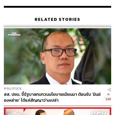
เหลือเยียวยา และการลดความเสี่ยงน้ำท่วมหนักและยาวนาน
ในอนาคต:
RELATED STORIES
ทบทวนแนวทาง “ท่วมในทางก่อนท่วมในทุ่ง” พร้อมลด
ปริมาณน้ำสูงสุดและเพิ่มการแจ้งเตือนล่วงหน้า
ปรับเกณฑ์การเยียวยา ให้สะท้อนระยะเวลาน้ำท่วมที่
แตกต่างกัน ไม่ใช่แบบเหมาจ่าย 9,000 บาท
ยกระดับมาตรฐานการดูแล ผู้ประสบภัยและศูนย์พักพิง
วางแผนฟื้นฟูและยกระดับชุมชน นอกแนวคันกั้นน้ำทั้ง
ระยะสั้นและระยะยาว
ทบทวนความเป็นไปได้ของโครงการป้องกันน้ำท่วม
ขนาดใหญ่ ที่ล่าช้าจากแผน เพื่อให้การลงทุนมี
ประสิทธิภาพ โปร่งใส และตอบโจทย์ประชาชนที่สุด
POLITICS
หัวหน้าพรรคประชาชนยังระบุด้วยว่า แม้พรรคจะยังไม่ได้
สส. ปชน. จี้รัฐบาลทบทวนนโยบายเมียนมา ต้อนรับ ‘มินอ่
เป็นรัฐบาลและไม่สามารถบริหารจัดการน้ำได้ทั้งระบบ แต่ใน
220
องหล่าย’ ได้แค่สัญญาว่างเปล่า
พื้นที่ที่มีกลไกท้องถิ่นของพรรค เช่น เทศบาลเมืองบางคูวัด
ได้ดำเนินการดูแลพี่น้องประชาชนอย่างเต็มที่