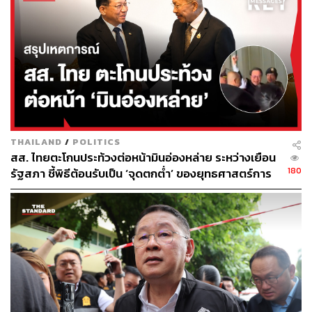
ณัฐพงษ์ ระบุว่า การหยุดวงจรน้ำท่วมซ้ำซาก จำเป็นต้องมี
การบริหารจัดการน้ำทั้งระบบ โดยต้องทำอย่างต่อเนื่อง ที่ถึง
แม้อาจจะต้องใช้ระยะเวลายาวนาน แต่ต้องมียุทธศาสตร์ที่
ชัดเจน และต้องทำผ่านรัฐบาลที่ทำงานกันเป็นทีมข้าม
กระทรวง ไม่ได้แบ่งกระทรวงกันทำตามโควตาทางการเมือง
TAGS:
น้ำท่วม
ปทุมธานี
เงินเยียวยา
ณัฐพงษ์ เรืองปัญญาวุฒิ
สมาชิกสภาผู้แทนราษฎร
พรรคประชาชน
รัฐบาล
THAILAND
/
POLITICS
สส. ไทยตะโกนประท้วงต่อหน้ามินอ่องหล่าย ระหว่างเยือน
180
รัฐสภา ชี้พิธีต้อนรับเป็น ‘จุดตกต่ำ’ ของยุทธศาสตร์การ
ทูตไทย
335
ABOUT THE AUTHOR