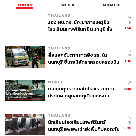
TODAY
WEEK
MONTH
THAILAND
รอง ผบ.ตร. บัญชาการเหตุยิง
1.5K
โรงเรียนเทพศิรินทร์ นนทบุรี สั่ง
ค้นหา 2 รอบยืนยันไร้คนติดค้าง พบ
ศพปู่-ย่าที่บ้านพักผู้ก่อเหตุ
THAILAND
สื่อนอกจับตากราดยิง รร. ใน
1.4K
นนทบุรี ชี้ไทยมีอัตราครอบครองปืน
สูงในระดับต้นของภูมิภาค
WORLD
ย้อนเหตุกราดยิงในโรงเรียนต่าง
1K
ประเทศ ที่ผู้ก่อเหตุเป็นนักเรียน
THAILAND
นักเรียนโรงเรียนเทพศิรินทร์
0.9K
นนทบุรี อพยพเข้ายังพื้นที่ปลอดภัย