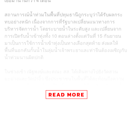
เยื้อมานานกว่า 4 เดือน
สถานการณ์น้ำท่วมในพื้นที่ปทุมธานีถูกระบุว่าได้รับผลกระ
ทบอย่างหนัก เนื่องจากการที่รัฐบาลเปลี่ยนแนวทางการ
บริหารจัดการน้ำ โดยระบายน้ำในระดับสูง และเปลี่ยนจาก
การเปิดรับน้ำเข้าทุ่งทั้ง 10 ตอนล่างตั้งแต่วันที่ 15 กันยายน
มาเป็นการใช้การน้ำเข้าทุ่งเป็นทางเลือกสุดท้าย ส่งผลให้
พื้นที่นอกคันกั้นน้ำในลุ่มน้ำเจ้าพระยาและท่าจีนต้องเผชิญกับ
น้ำท่วมนานผิดปกติ
ในช่วงเช้า ณัฐพงษ์และคณะ สส. ได้เดินทางไปยังวัดสวน
มะม่วงและวัดป่างิ้ว ซึ่งประชาชนในพื้นที่ได้สะท้อนถึงความ
ยากลำบากในการดำรงชีวิต โดยเฉพาะผู้ที่อาศัยอยู่ริมแม่น้ำ
เนื่องจากมีการสัญจรของเรือทั้งขนาดใหญ่และขนาดเล็กด้วย
READ MORE
ความเร็ว ทำให้เกิดน้ำซัดเข้าสร้างความเสียหายเพิ่มขึ้น
นอกจากนี้ ประชาชนส่วนใหญ่ยังสะท้อนปัญหาเกี่ยวกับ เงิน
เยียวยา ที่ยังคงที่ 9,000 บาทต่อครัวเรือน ไม่ว่าจะประสบภัย
นานหรือหนักเพียงใด ซึ่งมองว่าไม่เพียงพอที่จะเยียวยาผลกระ