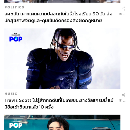
POLITICS
ยศชนัน เคาะแผนความปลอดภัยในรั้วโรงเรียน 90 วัน ส่ง
...
นักสุขภาพจิตดูแล-คุมเข้มคัดกรองสิ่งผิดกฎหมาย
MUSIC
Travis Scott ไม่รู้สึกกดดันที่ไม่เคยชนะรางวัลแกรมมี่ แม้
...
มีชื่อเข้าชิงมาแล้ว 10 ครั้ง