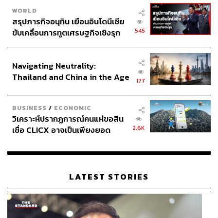
WORLD
สรุปภารกิจอนุทิน เยือนอินโดนีเซีย
545
ขับเคลื่อนการทูตเศรษฐกิจเชิงรุก
ประกาศหุ้นส่วนยุทธศาสตร์ไทย –
อินโดนีเซีย
Navigating Neutrality:
Thailand and China in the Age
177
of a New Global Order
BUSINESS
/
ECONOMIC
วิเคราะห์ปรากฏการณ์คนแห่ขอสิน
2.6K
เชื่อ CLICX อาจเป็นเพียงยอด
ภูเขาน้ำแข็ง ของปัญหาหนี้ครัว
เรือนไทยที่ถูกซุกไว้
LATEST STORIES