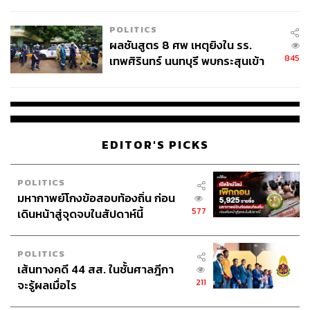
ชั่วคราว หลังเหตุใช้อาวุธปืนภายใน
โรงเรียนคลี่คลาย
POLITICS
ผลชันสูตร 8 ศพ เหตุยิงใน รร.
845
เทพศิรินทร์ นนทบุรี พบกระสุนเข้า
จุดสำคัญ ‘ศีรษะ-หน้าอก’ ครูถูกยิง
4 นัด จากระยะไกล
EDITOR'S PICKS
POLITICS
มหากาพย์โกงข้อสอบท้องถิ่น ก่อน
577
เดินหน้าสู่จุดจบในสัปดาห์นี้
POLITICS
เส้นทางคดี 44 สส. ในชั้นศาลฎีกา
211
จะรู้ผลเมื่อไร