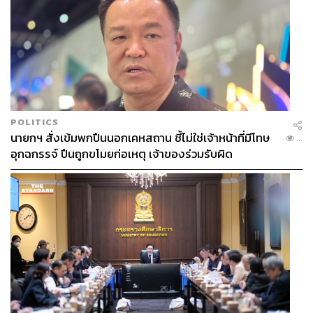
POLITICS
นายกฯ สั่งเข้มพกปืนนอกเคหสถาน ชี้ไม่ใช่เจ้าหน้าที่มีโทษ
...
อุกฉกรรจ์ ปืนถูกขโมยก่อเหตุ เจ้าของร่วมรับผิด