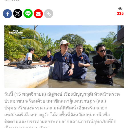
335
วันนี้ (15 พฤศจิกายน) ณัฐพงษ์ เรืองปัญญาวุฒิ หัวหน้าพรรค
ประชาชน พร้อมด้วย สมาชิกสภาผู้แทนราษฎร (สส.)
ปทุมธานี ของพรรค และ มนต์พิพัฒน์ เอี่ยมจรัส นายก
เทศมนตรีเมืองบางคูวัด ได้ลงพื้นที่จังหวัดปทุมธานี เพื่อ
ติดตามและบรรเทาผลกระทบจากสถานการณ์อุทกภัยที่ยืด