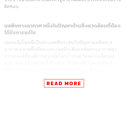
ผิดชอบ
มลพิษทางอากาศ หนึ่งในปัญหาด้านสิ่งแวดล้อมที่ต้อง
ได้รับการแก้ไข
เยอรมนีเป็นหนึ่งในประเทศที่ประสบกับปัญหามลพิษทาง
อากาศ หลายพื้นที่ของประเทศมีระดับมลพิษทางอากาศสูง
กว่าเกณฑ์ที่องค์การอนามัยโลกกำหนด โดยค่าเฉลี่ยของ
อนุภาคละอองขนาดเล็กในช่วง 10 ปีล่าสุด ไม่ควรเกิน 5
ไมโครกรัมต่อลูกบาศก์เมตร ในขณะที่ค่าเฉลี่ยของ
ไนโตรเจนไดออกไซด์ ซึ่งมีส่วนสำคัญในการก่อตัวของ
READ MORE
หมอกควันและมลพิษที่เป็นอันตรายในช่วง 5 ปีล่าสุด ไม่ควร
เกิน 10 ไมโครกรัมต่อลูกบาศก์เมตร
จากข้อมูลโดยองค์กรด้านสิ่งแวดล้อมในเยอรมนีอย่าง
German Environment Agency และ ClientEarth เผยว่า ค่า
เฉลี่ยของอนุภาคละอองขนาดเล็กในช่วง 10 ปีล่าสุดในกรุง
เบอร์ลิน เมืองหลวงของเยอรมนี สูงถึง 19 ไมโครกรัมต่อ