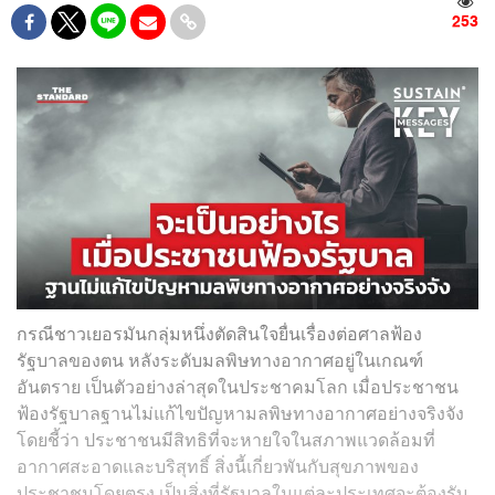
253
กรณีชาวเยอรมันกลุ่มหนึ่งตัดสินใจยื่นเรื่องต่อศาลฟ้อง
รัฐบาลของตน หลังระดับมลพิษทางอากาศอยู่ในเกณฑ์
อันตราย เป็นตัวอย่างล่าสุดในประชาคมโลก เมื่อประชาชน
ฟ้องรัฐบาลฐานไม่แก้ไขปัญหามลพิษทางอากาศอย่างจริงจัง
โดยชี้ว่า ประชาชนมีสิทธิที่จะหายใจในสภาพแวดล้อมที่
อากาศสะอาดและบริสุทธิ์ สิ่งนี้เกี่ยวพันกับสุขภาพของ
ประชาชนโดยตรง เป็นสิ่งที่รัฐบาลในแต่ละประเทศจะต้องรับ