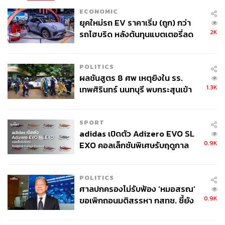
อินโดนีเซียเอง ศาลก็มีคำสั่งให้ประธานาธิบดี โจโก วิโดโด
ECONOMIC
และเจ้าหน้าที่ระดับสูงของอินโดนีเซีย แก้ไขปัญหาด้าน
ยุคใหม่รถ EV ราคาเริ่ม (ถูก) กว่า
มลพิษทางอากาศอย่างจริงจัง หลังจากหลายพื้นที่คุณภาพ
2K
รถไฮบริด หลังต้นทุนแบตเตอรี่ลด
อากาศอยู่ในเกณฑ์ที่เป็นอันตรายต่อสุขภาพ โดยประชาชน
ลง - จีนแห่บุกตลาดเกิดใหม่
ได้ยื่นเรื่องฟ้องร้องรัฐบาลตั้งแต่ปี 2019 ที่ผ่านมา
POLITICS
ผลชันสูตร 8 ศพ เหตุยิงใน รร.
แฟ้มภาพ:
Stokkete
/ Shutterstock
1.3K
เทพศิรินทร์ นนทบุรี พบกระสุนเข้า
อ้างอิง:
จุดสำคัญ ‘ศีรษะ-หน้าอก’ ครูถูกยิง
https://www.bbc.com/news/science-environment-630
4 นัด จากระยะไกล
12180
SPORT
https://www.thelancet.com/journals/lanonc/article/PII
adidas เปิดตัว Adizero EVO SL
S1470-2045(22)00569-1/fulltext
0.9K
EXO คอลเล็กชันพิเศษรับฤดูกาล
https://www.aljazeera.com/news/2022/9/10/scientists
College Football
-discover-how-air-pollution-triggers-lung-cancer
https://www.theguardian.com/environment/2017/nov/
POLITICS
07/uk-government-sued-for-third-time-over-deadly-air
ศาลปกครองไม่รับฟ้อง ‘หมอสรณ’
0.9K
ขอเพิกถอนมติสรรหา กสทช. ชี้ยัง
-pollution
ไม่ใช่ผู้เดือดร้อนเสียหาย
https://www.reuters.com/business/environment/indon
esian-court-rules-top-officials-negligent-air-pollution-l