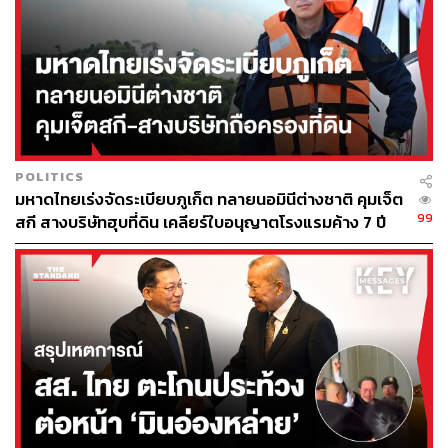
มลพิษทางอากาศ อาจอันตรายกว่าที่คุณคิด
เมื่อช่วงต้นเดือนกันยายนที่ผ่านมานี้ นักวิจัยค้นพบความเชื่อม
โยงระหว่างมลพิษทางอากาศ กับความเสี่ยงของการเกิดโรค
มะเร็ง โดยเฉพาะมะเร็งปอด ซึ่งทีมวิจัยของ Francis Crick
Institute ที่ร่วมมือกับ University College London วิเคราะห์
ข้อมูลด้านสุขภาพของผู้คนมากกว่า 4.6 แสนคนในอังกฤษ
เกาหลีใต้ และไต้หวัน พบว่า การสัมผัสกับอนุภาคของฝุ่น
POLITICS
มหาดไทยเร่งจัดระเบียบภูเก็ต ทลายนอมินีต่างชาติ คุมเจ็ต
ละอองหรือมลภาวะขนาดเล็ก PM2.5 ซึ่งมีขนาดน้อยกว่า 2.5
99
สกี สางบริษัทฮุบที่ดิน เคลียร์ใบอนุญาตโรงแรมค้าง 7 ปี
ไมโครเมตร (ไมครอน) เพิ่มระดับความเสี่ยงของการกลาย
พันธ์ุในยีนตัวรับอย่าง EGFR
และจากการศึกษาในห้องปฏิบัติการกับหนู ชี้ว่า อนุภาคดัง
กล่าวก่อให้เกิดการเปลี่ยนแปลงในยีน EGFR เช่นเดียวกันกับ
ยีนอีกชนิดหนึ่งอย่างยีน KRAS ซึ่งทั้งสองยีนมีความเกี่ยวพัน
กับการเกิดโรคมะเร็งปอด
ทีมวิจัยยังเผยอีกว่า แม้ว่าด้วยตัวยีนเองอาจจะไม่มีความ
สามารถมากพอในการกระตุ้นให้เกิดโรคมะเร็ง หากแต่เมื่อ