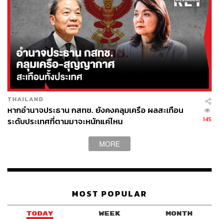
โดยก่อนหน้านี้ เมื่อปี 2021 ศาลสูงฝรั่งเศสเองก็เคยมีคำสั่ง
ปรับรัฐบาลฝรั่งเศส ภายใต้การนำของประธานาธิบดี เอ็มมานู
เอล มาครง มูลค่า 10 ล้านยูโร (ราว 365 ล้านบาท) หลังล้ม
เหลวในการจัดการกับปัญหามลพิษทางอากาศ พร้อมยื่นข้อ
เสนอให้รัฐบาลฝรั่งเศสแก้ไขปัญหาอย่างจริงจัง ภายใน 6
เดือน หรือจะถูกปรับจำนวน 10 ล้านยูโร ทุกๆ 6 เดือนจนกว่า
ปัญหามลพิษจะได้รับการแก้ไขให้อยู่ในระดับที่น่าพอใจ และ
ไม่เป็นอันตรายต่อคุณภาพชีวิตของประชาชน
THAILAND
หากอำนาจประธาน กสทช. ยังคงคลุมเครือ ผลสะเทือน
145
ระดับประเทศที่ตามมาจะหนักแค่ไหน
ขณะที่กลุ่มนักเคลื่อนไหวด้านสิ่งแวดล้อมที่มีสำนักงานใหญ่
อยู่ในสหราชอาณาจักรอย่าง ClientEarth เองก็เดินหน้าฟ้อง
ร้องรัฐบาลของตนเองหลายต่อหลายครั้งในช่วงหลายปีที่ผ่าน
MORE
มา หลังสหราชอาณาจักรประสบปัญหามลพิษทางอากาศ
อย่างหนักในหลายพื้นที่ อีกทั้งรัฐบาลเองก็ไม่ได้จัดการกับ
ปัญหานี้อย่างจริงจัง โดยเฉพาะในช่วงปีก่อนหน้าที่จะเป็นเจ้า
ภาพจัดการประชุม COP26 ที่เมืองกลาสโกว์ เมื่อปี 2021
MOST POPULAR
ส่วนประเทศเพื่อนบ้านในย่านอาเซียนของไทยอย่าง
TODAY
WEEK
MONTH