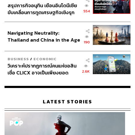
253
สรุปภารกิจอนุทิน เยือนอินโดนีเซีย
554
ขับเคลื่อนการทูตเศรษฐกิจเชิงรุก
ประกาศหุ้นส่วนยุทธศาสตร์ไทย –
ABOUT THE AUTHOR
อินโดนีเซีย
ณรงค์กร มโนจันทร์เพ็ญ
Navigating Neutrality:
Content Creator กองบรรณาธิการข่าว THE
Thailand and China in the Age
190
STANDARD
of a New Global Order
BUSINESS
/
ECONOMIC
วิเคราะห์ปรากฏการณ์คนแห่ขอสิน
2.6K
เชื่อ CLICX อาจเป็นเพียงยอด
ภูเขาน้ำแข็ง ของปัญหาหนี้ครัว
เรือนไทยที่ถูกซุกไว้
LATEST STORIES