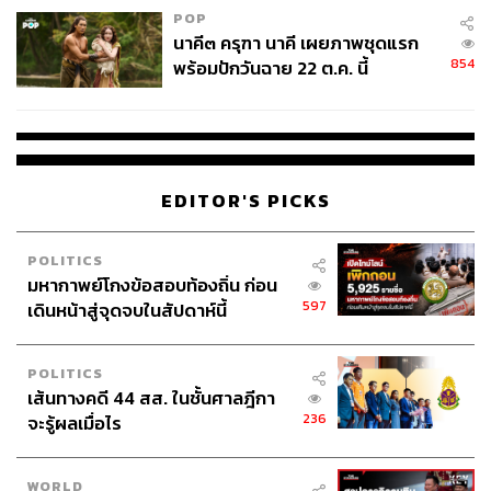
POP
awsuit-2021-09-16/
นาคี๓ ครุฑา นาคี เผยภาพชุดแรก
854
พร้อมปักวันฉาย 22 ต.ค. นี้
EDITOR'S PICKS
TAGS:
Sustain
Sustain Feature
รัฐบาล
POLITICS
มลพิษทางอากาศ
ประชาชน
Key Messages
มหากาพย์โกงข้อสอบท้องถิ่น ก่อน
การฟ้องร้อง
597
เดินหน้าสู่จุดจบในสัปดาห์นี้
POLITICS
เส้นทางคดี 44 สส. ในชั้นศาลฎีกา
236
จะรู้ผลเมื่อไร
WORLD