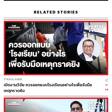
ฆ่าตัวฉกาจ”
RELATED STORIES
ขณะที่ Constanze ชาวเยอรมันจากเมืองดุสเซลดอร์ฟ เผยว่า
เธอเข้าร่วมการฟ้องร้องรัฐบาลครั้งนี้ เพื่อปกป้องสิทธิของลูก
ทั้งสองคนของเธอ เธอระบุว่า “พวกเขาสมควรที่จะเติบโตขึ้น
มามีสุขภาพร่างกายที่แข็งแรง อาศัยอยู่ในเมืองที่จะไม่ทำให้
เขาต้องเจ็บป่วยจากปัญหามลพิษทางอากาศ พวกเขาไม่
สมควรต้องแบกรับผลกระทบจากปัญหานี้ไปตลอดทั้งชีวิตที่
เหลือของพวกเขา”
โดยการฟ้องร้องรัฐบาลเยอรมนีในครั้งนี้ ผู้ร้องไม่ได้เรียกร้อง
ค่าชดเชยในรูปแบบของตัวเงิน เพียงแต่ต้องการให้รัฐบาล
ลงมือจัดการแก้ไขปัญหามลพิษนี้อย่างจริงจัง พร้อมสร้าง
THAILAND
ความตระหนักรู้เกี่ยวกับปัญหามลพิษทางอากาศ และวิธีที่
เปิดงานวิจัย ควรออกแบบโรงเรียนอย่างไรเพื่อรับมือ
พวกเขาจะสามารถมีส่วนช่วย และร่วมมือกับทางภาครัฐ
44
เหตุกราดยิง
รวมถึงภาคเอกชน เพื่อบรรเทาวิกฤตด้านสิ่งแวดล้อมนี้ร่วม
กัน