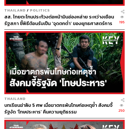
ยีนดังกล่าวได้สัมผัสกับฝุ่นละอองหรือมลพิษทางอากาศ ก็จะ
THAILAND
/
POLITICS
ยิ่งกระตุ้นให้เกิดการตอบสนองและการอักเสบขึ้นได้ ถ้าเซลล์
สส. ไทยตะโกนประท้วงต่อหน้ามินอ่องหล่าย ระหว่างเยือน
นั้นเกิดการกลายพันธ์ุ ก็จะกลายเป็นเซลล์มะเร็งในที่สุด
195
รัฐสภา ชี้พิธีต้อนรับเป็น ‘จุดตกต่ำ’ ของยุทธศาสตร์การ
ทูตไทย
จากงานวิจัยคาดการณ์ว่า สิ่งนี้เชื่อมโยงกับการเสียชีวิตของ
ผู้คนมากกว่า 8 ล้านรายต่อปี เกือบจะเท่ากับจำนวนของผู้เสีย
ชีวิตจากการสูบบุหรี่ในแต่ละปี ขณะที่งานวิจัยอีกชิ้นหนึ่งชี้ว่า
ฝุ่นละอองขนาดเล็กอย่าง PM2.5 เพียงสาเหตุเดียว นำไปสู่
การเป็นมะเร็งปอดในผู้ป่วยกว่า 2.5 แสนรายต่อปี โดยอนุภาค
ขนาดเล็กเหล่านี้ส่วนใหญ่เกิดจากการเผาไหม้ของเชื้อเพลิง
ฟอสซิล
ทั้งนี้ ทีมวิจัยยังเน้นย้ำว่า “เราจะจัดการกับปัญหานี้ได้ ก็ต่อเมื่อ
เราตระหนักถึงความเชื่อมโยงกันอย่างใกล้ชิด ระหว่าง
THAILAND
คุณภาพอากาศและสุขภาพของมนุษย์”
บทเรียนฆ่าฝัง 5 ศพ เมื่อฆาตกรพ้นโทษก่อเหตุซ้ำ สังคมจี้
250
รัฐงัด ‘โทษประหาร’ คืนความยุติธรรม
ตัวอย่างบทเรียน เมื่อรัฐบาลถูกฟ้องร้องจากปัญหา
ด้านสิ่งแวดล้อม