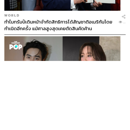
WORLD
ทำไมทรัมป์เดินหน้าจำกัดสิทธิการได้สัญชาติอเมริกันโดย
...
กำเนิดอีกครั้ง แม้ศาลสูงสุดเคยตัดสินคัดค้าน
ENTERTAINMENT
เก้า นพเก้า และ พาย รินรดา เตรียมร่วมงานกันใน ‘รสกาล
...
Enchanted Taste In Time’