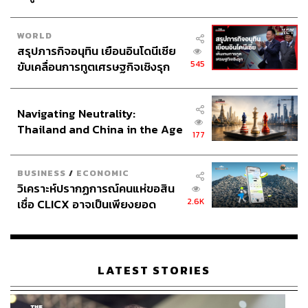
WORLD
สรุปภารกิจอนุทิน เยือนอินโดนีเซีย
545
ขับเคลื่อนการทูตเศรษฐกิจเชิงรุก
ประกาศหุ้นส่วนยุทธศาสตร์ไทย –
อินโดนีเซีย
Navigating Neutrality:
Thailand and China in the Age
177
of a New Global Order
BUSINESS
/
ECONOMIC
วิเคราะห์ปรากฏการณ์คนแห่ขอสิน
2.6K
เชื่อ CLICX อาจเป็นเพียงยอด
ภูเขาน้ำแข็ง ของปัญหาหนี้ครัว
เรือนไทยที่ถูกซุกไว้
LATEST STORIES