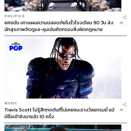
POLITICS
ยศชนัน เคาะแผนความปลอดภัยในรั้วโรงเรียน 90 วัน ส่ง
...
นักสุขภาพจิตดูแล-คุมเข้มคัดกรองสิ่งผิดกฎหมาย
MUSIC
Travis Scott ไม่รู้สึกกดดันที่ไม่เคยชนะรางวัลแกรมมี่ แม้
...
มีชื่อเข้าชิงมาแล้ว 10 ครั้ง