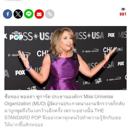
881
ชื่อของ พอลล่า ชูการ์ต ประธานองค์กร Miss Universe
Organization (MUO) ผู้จัดงานประกวดนางงามจักรวาลก็กลับ
มาถูกพูดถึงในวงกว้างอีกครั้ง เพราะอย่างนั้น THE
STANDARD POP จึงอยากพาทุกคนไปทำความรู้จักกับเธอ
ให้มากขึ้นสักหน่อย