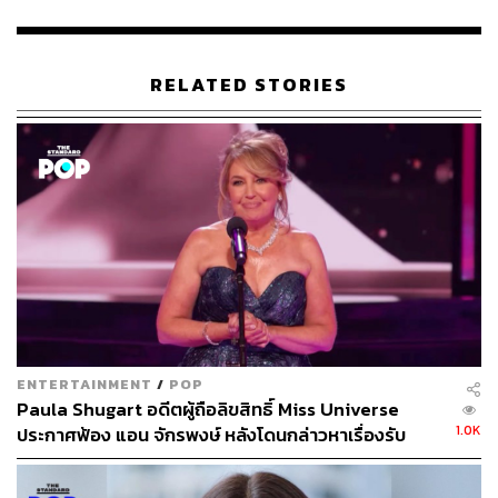
RELATED STORIES
881
ABOUT THE AUTHOR
ธนากร สุนทร
จบจากคณะนิเทศศาสตร์ มหาวิทยาลัยรังสิต
ชอบดูคอนเสิร์ต ใช้บทเพลงของ The 1975
เป็นพลังขับเคลื่อนชีวิต และอยากเป็นนักเขียน
ENTERTAINMENT
/
POP
ที่มีคนอยากอ่าน
Paula Shugart อดีตผู้ถือลิขสิทธิ์ Miss Universe
1.0K
ประกาศฟ้อง แอน จักรพงษ์ หลังโดนกล่าวหาเรื่องรับ
สินบน