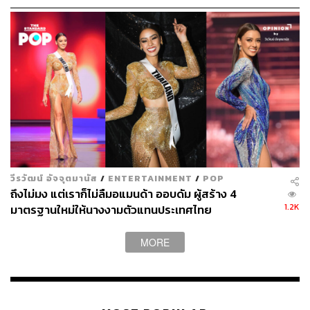
วีรวัฒน์ อัจจุตมานัส
/
ENTERTAINMENT
/
POP
ถึงไม่มง แต่เราก็ไม่ลืมอแมนด้า ออบดัม ผู้สร้าง 4
1.2K
มาตรฐานใหม่ให้นางงามตัวแทนประเทศไทย
MORE