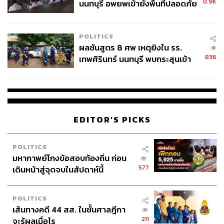
0.9K
นนทบุรี อพยพเข้ายังพื้นที่ปลอดภัย
ชั่วคราว หลังเหตุใช้อาวุธปืนภายใน
โรงเรียนคลี่คลาย
POLITICS
ผลชันสูตร 8 ศพ เหตุยิงใน รร.
836
เทพศิรินทร์ นนทบุรี พบกระสุนเข้า
จุดสำคัญ ‘ศีรษะ-หน้าอก’ ครูถูกยิง
4 นัด จากระยะไกล
EDITOR'S PICKS
POLITICS
มหากาพย์โกงข้อสอบท้องถิ่น ก่อน
577
เดินหน้าสู่จุดจบในสัปดาห์นี้
POLITICS
เส้นทางคดี 44 สส. ในชั้นศาลฎีกา
211
จะรู้ผลเมื่อไร