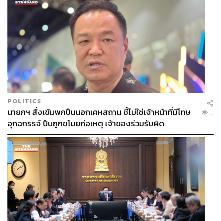
POLITICS
นายกฯ สั่งเข้มพกปืนนอกเคหสถาน ชี้ไม่ใช่เจ้าหน้าที่มีโทษ
...
อุกฉกรรจ์ ปืนถูกขโมยก่อเหตุ เจ้าของร่วมรับผิด