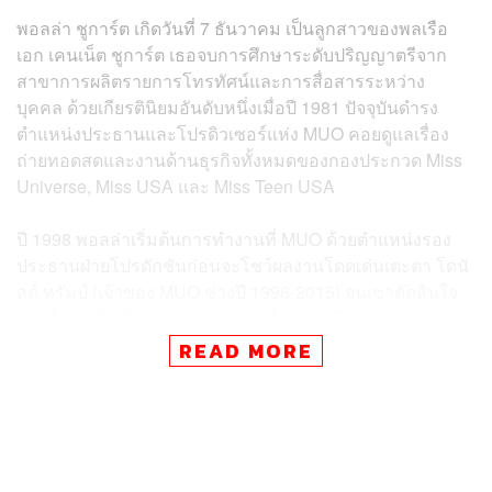
พอลล่า ชูการ์ต เกิดวันที่ 7 ธันวาคม เป็นลูกสาวของพลเรือ
เอก เคนเน็ต ชูการ์ต เธอจบการศึกษาระดับปริญญาตรีจาก
สาขาการผลิตรายการโทรทัศน์และการสื่อสารระหว่าง
บุคคล ด้วยเกียรตินิยมอันดับหนึ่งเมื่อปี 1981 ปัจจุบันดำรง
ตำแหน่งประธานและโปรดิวเซอร์แห่ง MUO คอยดูแลเรื่อง
ถ่ายทอดสดและงานด้านธุรกิจทั้งหมดของกองประกวด Miss
Universe, Miss USA และ Miss Teen USA
ปี 1998 พอลล่าเริ่มต้นการทำงานที่ MUO ด้วยตำแหน่งรอง
ประธานฝ่ายโปรดักชันก่อนจะโชว์ผลงานโดดเด่นเตะตา โดนั
ลด์ ทรัมป์ (เจ้าของ MUO ช่วงปี 1996-2015) จนเขาตัดสินใจ
แต่งตั้งเธอขึ้นเป็นประธานบริหารเต็มตัวในปี 2001 พอลล่า
พยายามผลักดันเป้าหมายการทำงานของตัวเองให้เกิดขึ้นจริง
READ MORE
นั่นคือการทลายแบบแผนเดิมๆ เกี่ยวกับการประกวดความ
งาม และทำให้งานประกวดทุกงานที่อยู่ภายใต้การดูแลของ
MUO โด่งดังได้รับความนิยมมากขึ้นเรื่อยๆ
ซึ่งมันก็เป็นไปตามนั้นจริงๆ เมื่อมีรายงานว่าหลังพอลล่าเข้า