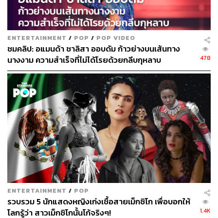
ENTERTAINMENT
/
POP
/
POP VIDEO
ชมคลิป: อแมนด้า ชาลิสา ออบดัม ก้าวย่างบนเส้นทาง
478
นางงาม ความสำเร็จที่ไม่ได้โรยด้วยกลีบกุหลาบ
ENTERTAINMENT
/
POP
รวบรวม 5 นักแสดงหญิงเก่งเชื้อสายเม็กซิโก เพื่อบอกให้
1.4K
โลกรู้ว่า สาวเม็กซิโกนั้นโก้จริงๆ!