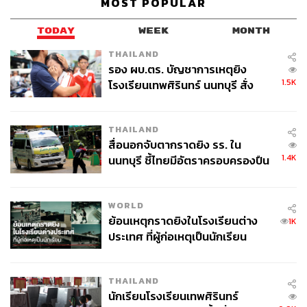
MOST POPULAR
TODAY
WEEK
MONTH
THAILAND
รอง ผบ.ตร. บัญชาการเหตุยิง
1.5K
โรงเรียนเทพศิรินทร์ นนทบุรี สั่ง
ค้นหา 2 รอบยืนยันไร้คนติดค้าง พบ
ศพปู่-ย่าที่บ้านพักผู้ก่อเหตุ
THAILAND
สื่อนอกจับตากราดยิง รร. ใน
1.4K
นนทบุรี ชี้ไทยมีอัตราครอบครองปืน
สูงในระดับต้นของภูมิภาค
WORLD
ย้อนเหตุกราดยิงในโรงเรียนต่าง
1K
ประเทศ ที่ผู้ก่อเหตุเป็นนักเรียน
THAILAND
นักเรียนโรงเรียนเทพศิรินทร์