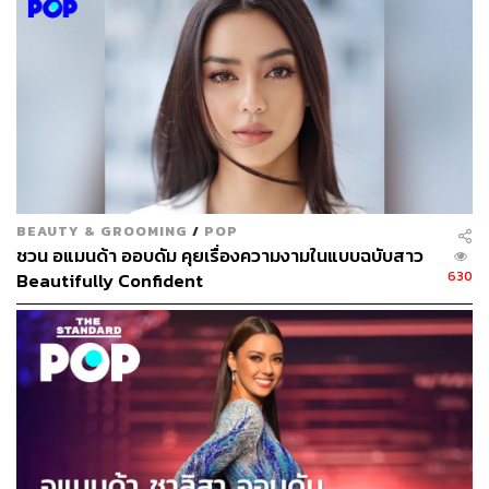
BEAUTY & GROOMING
/
POP
ชวน อแมนด้า ออบดัม คุยเรื่องความงามในแบบฉบับสาว
630
Beautifully Confident