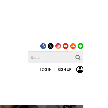
LOG IN
SIGN UP