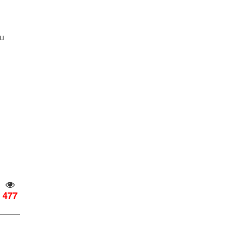
บ
477