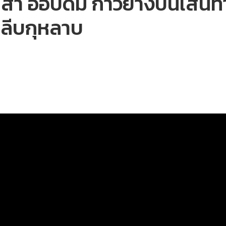
ิสา ออบดัม ก้าวย่างบนเส้
ยกลีบกุหลาบ