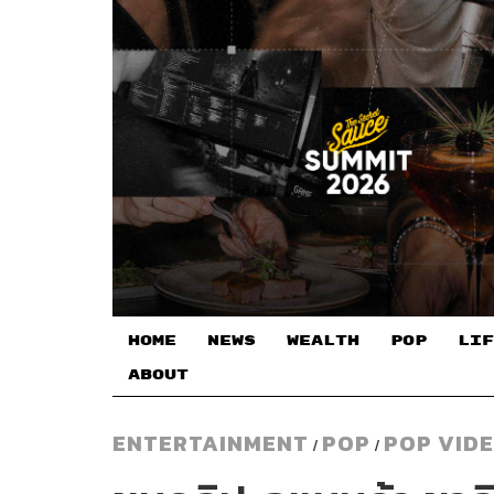
HOME
NEWS
WEALTH
POP
LIF
ABOUT
ENTERTAINMENT
POP
POP VID
/
/