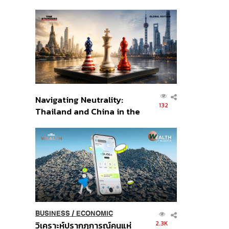
เศรษฐกิจเชิงรุก ประกาศหุ้น
ส่วนยุทธศาสตร์ไทย –
อินโดนีเซีย
Navigating Neutrality:
132
Thailand and China in the
Age of a New Global
Order
BUSINESS
/
ECONOMIC
2.3K
วิเคราะห์ปรากฏการณ์คนแห่