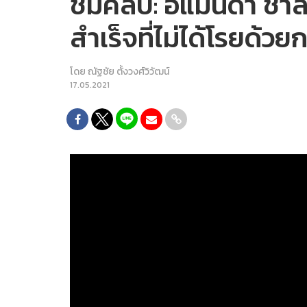
ชมคลิป: อแมนด้า ชาล
สำเร็จที่ไม่ได้โรยด้ว
โดย
ณัฐชัย ตั้งวงศ์วิวัฒน์
17.05.2021