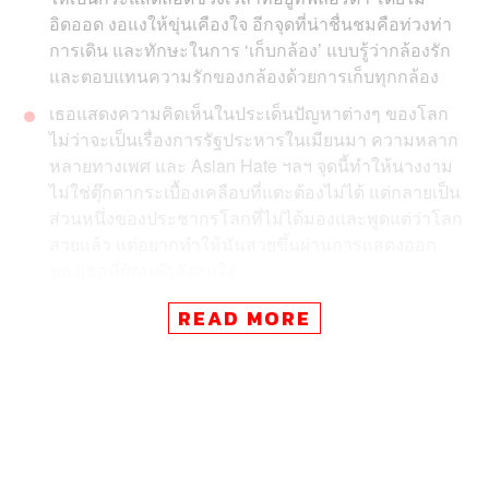
อิดออด งอแงให้ขุ่นเคืองใจ อีกจุดที่น่าชื่นชมคือท่วงท่า
การเดิน และทักษะในการ ‘เก็บกล้อง’ แบบรู้ว่ากล้องรัก
และตอบแทนความรักของกล้องด้วยการเก็บทุกกล้อง
เธอแสดงความคิดเห็นในประเด็นปัญหาต่างๆ ของโลก
ไม่ว่าจะเป็นเรื่องการ
รัฐประหารในเมียนมา ความหลาก
หลายทางเพศ และ Asian Hate ฯลฯ จุดนี้ทำให้นางงาม
ไม่ใช่ตุ๊กตากระเบื้องเคลือบที่แตะต้องไม่ได้ แต่กลายเป็น
ส่วนหนึ่งของประชากรโลกที่ไม่ได้มองและพูดแต่ว่าโลก
สวยแล้ว แต่อยากทำให้มันสวยขึ้นผ่านการแสดงออก
ของเธอที่ผู้คนกำลังสนใจ
เธอน่าจะเป็น Miss Universe Thailand ที่แสดงแนวคิด
READ MORE
ทางการเมืองตั้งแต่ยังอยู่ในตำแหน่ง แม้จะไม่ได้ออกมา
ก้าวร้าวรุนแรง แต่ก็ทำให้มีทั้งคนที่ชอบและไม่ชอบ
อย่างการถูกปลดจากตำแหน่งทูตด้านสุขภาพจิตของ
กรมสุขภาพจิต ทั้งที่รณรงค์เกี่ยวกับเรื่องนี้ผ่านโครงการ
Have You Listened ของเธอมาโดยตลอด และแทบจะ
ทันทีที่เพจ Facebook ของมูลนิธิกระจกเงาได้ชักชวนให้