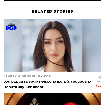
การประกวด Miss Universe คือธุรกิจรูปแบบหนึ่ง กลุ่มเป้า
RELATED STORIES
หมายที่ใหญ่เป็นอันดับต้นๆ คือประเทศในแถบละตินอเมริกา
ซึ่งถ้าย้อนหลังกลับไป 5 ปี มงกุฎนี้วนเวียนอยู่ในเอเชียและ
แอฟริกาสลับกัน มียุโรปหลุดเข้ามาแค่ 1 ปี และถ้าย้อนกลับ
ไป 20 ปี มงกุฎ Miss Universe ก็ไม่เคยห่างจากละตินอเมริกา
ยาวนานขนาดนี้ ปีนี้เราจึงได้เห็นปรากฏการณ์ ‘ ยืนงงในดง
ละติน’ เพราะในรอบ 21 คนก็มีนางงามจากละตินอเมริกาเข้า
รอบมากกว่าครึ่ง ขณะที่รอบ 10 คน นางงามละตินอเมริกา
เข้ารอบมากถึง 7 คน ส่วนรอบ 5 คนสุดท้ายก็มีตัวแทนจาก
อินเดียเพียงคนเดียวที่ยืนอยู่ท่ามกลางนางงามจากอเมริกาใต้
อีกทั้งสปอนเซอร์รายใหญ่ของปีนี้ก็คือ ‘เทเลมุนโด’ สื่อยักษ์
ใหญ่ของละตินอเมริกา และแว่วว่าการประกวดครั้งต่อไปจะ
BEAUTY & GROOMING
/
POP
ไปจัดที่ประเทศคอสตาริกา ดังนั้นให้มงกุฎอยู่ในทวีปจุดคบ
ชวน อแมนด้า ออบดัม คุยเรื่องความงามในแบบฉบับสาว
เพลิงส่องทางไว้ก่อนน่าจะดีกว่า
628
Beautifully Confident
ถึงแม้อแมนด้าจะพลาดมงกุฎ แต่ก็สร้างปรากฏการณ์หลายๆ
อย่างให้วงการนางงาม รวมทั้งสร้างมาตรฐานใหม่ท้าทายให้