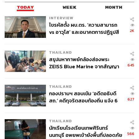
TODAY
WEEK
MONTH
INTERVIEW
ไขรหัสตั้ง ผบ.ตร. ‘ความสามารถ
2K
vs อาวุโส’ และอนาคตการปฏิรูปสี
กากี กับ พล.ต.อ. เอก อังสนานนท์
THAILAND
สรุปมหากาพย์กล้องส่องพระ
2.
โดดเด่นอย่างพอดีบนเวทีระดับโลก
645
ZEISS Blue Marine จากสัญญา
ผลิต 8.3 ล้าน สู่ข้อพิพาท ‘มา
เวลล์ฯ’ ฟ้อง ‘โทน บางแค’ ผิดนัด
เมื่อผู้หญิงสวยๆ 70 กว่าคนมาอยู่รวมกัน แค่รูปร่างหน้าตาคง
THAILAND
จ่ายหนี้-แอบระบุแบรนด์
ไม่พอ ดังนั้นก็ต้องสร้างจุดเด่นให้เป็นที่สนใจของแฟนๆ และ
กองปราบฯ สอบเข้ม ‘อดีตอธิบดี
กองประกวด ซึ่งอแมนด้าก็ทำออกมาได้ดีมิเสียแรงที่ขนชุดไป
627
สถ.’ คดีทุจริตสอบท้องถิ่น แจ้ง 6
กว่า 150 ชุด ขยันผลิตคอนเทนต์ให้เป็นกระแสตลอดช่วงเวลา
ข้อหาหนัก จ่อชง ป.ป.ช. 12 ส.ค. นี้
ที่อยู่ที่ฟลอริดา โดยไม่อิดออด งอแงให้ขุ่นเคืองใจ อีกจุดที่น่า
ชื่นชมคือท่วงท่าการเดิน และทักษะในการ ‘เก็บกล้อง’ แบบรู้
THAILAND
ว่ากล้องรัก และตอบแทนความรักของกล้องด้วยการเก็บทุก
นักเรียนโรงเรียนเทพศิรินทร์
กล้อง เป๊ะทุกมุม จนเชื่อสนิทใจว่าน่าจะได้กลับมาสักตำแหน่ง
566
นนทบุรี อพยพเข้ายังพื้นที่ปลอดภัย