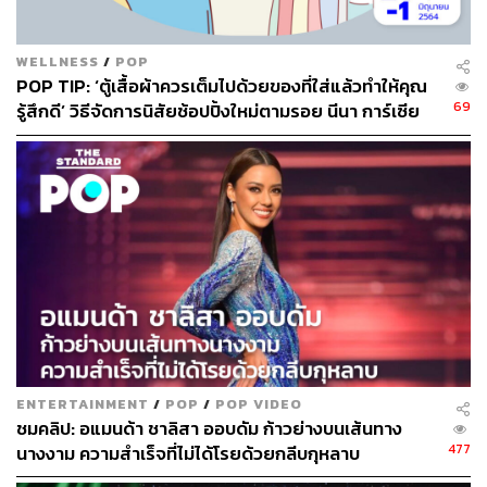
WELLNESS
/
POP
POP TIP: ‘ตู้เสื้อผ้าควรเต็มไปด้วยของที่ใส่แล้วทำให้คุณ
69
รู้สึกดี’ วิธีจัดการนิสัยช้อปปิ้งใหม่ตามรอย นีนา การ์เซีย
1.
ขยัน อดทน มีวินัย แบบนักกีฬา
อแมนด้าทำให้เรารู้ว่าการประกวดนางงามไม่ใช่เรื่องง่าย
จากวิดีโอเบื้องหลังการเตรียมตัวต่างๆ ทั้งการออกกำลังกาย
เพื่อรักษารูปร่าง การพัฒนาบุคลิกภาพ การซ้อมเดินเพื่อพรี
เซนต์ชุดต่างๆ หลายคนอาจคิดว่าไม่เห็นจะยากเลย กลับน่า
สนุกด้วยซ้ำที่จะได้แต่งหน้าแต่งตัวสวยๆ แต่ลองคิดว่าถ้าต้อง
ENTERTAINMENT
/
POP
/
POP VIDEO
ตื่นเช้าลุกขึ้นทำอย่างนั้นทุกวัน โดยไม่แสดงอาการเหนื่อย
ชมคลิป: อแมนด้า ชาลิสา ออบดัม ก้าวย่างบนเส้นทาง
หรือระเบิดอารมณ์ออกมา ก็ต้องอาศัยทั้งวินัยและความ
477
นางงาม ความสำเร็จที่ไม่ได้โรยด้วยกลีบกุหลาบ
อดทนอย่างสูง แค่เฉพาะท่า Amanda Sky Walk หรือ
การ