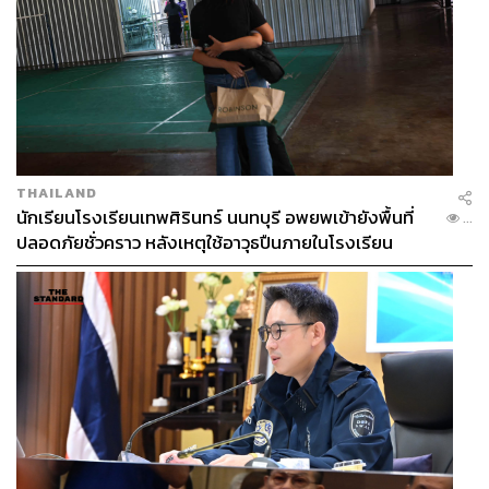
4. ยืนสง่าท่ามกลางกระแสดราม่า
อแมนด้า ออบดัม น่าจะเป็น Miss Universe Thailand ที่แสดง
แนวคิดทางการเมืองตั้งแต่ยังอยู่ในตำแหน่ง แม้จะไม่ได้ออก
มาก้าวร้าวรุนแรง แต่ก็ทำให้มีทั้งคนที่ชอบและไม่ชอบ จึง
เป็นที่มาของกระแสดราม่ามากมาย อย่างการถูกปลดจาก
ตำแหน่งทูตด้านสุขภาพจิตของกรมสุขภาพจิต ทั้งที่รณรงค์
เกี่ยวกับเรื่องนี้ผ่านโครงการ Have You Listened ของเธอมา
THAILAND
นักเรียนโรงเรียนเทพศิรินทร์ นนทบุรี อพยพเข้ายังพื้นที่
โดยตลอด และแทบจะทันทีที่เพจ Facebook ของมูลนิธิ
...
ปลอดภัยชั่วคราว หลังเหตุใช้อาวุธปืนภายในโรงเรียน
กระจกเงาได้ชักชวนให้อแมนด้าเข้าร่วมโครงการผู้ป่วยข้าง
คลี่คลาย
ถนน เธอก็ตอบรับลงพื้นที่ทำจริงทันที โดยที่ไม่แคร์ว่าจะต้อง
มีหน่วยงานรัฐมาการันตี นับเป็นทางออกที่ดูสวยสมมง ถูกใจ
แฟนคลับเป็นที่สุด และเมื่อเดินทางไปประกวดที่เวที Miss
Universe ก็มีการปล่อยข่าวโจมตีเรื่องการตอบคำถามว่า เธอ
ขอเลือกผู้นำคอร์รัปชันดีกว่าเลือกคนดี ทั้งที่เจ้าตัวยังเดินทาง
ไม่ถึงกองประกวดเลยด้วยซ้ำ จนอแมนด้าต้องทวีตข้อความ “I
am against corruption in every form” หรือ “ฉันต่อต้านการ
ทุจริตทุกรูปแบบ” เพื่อหยุดกระแสข่าวลือทั้งหมด