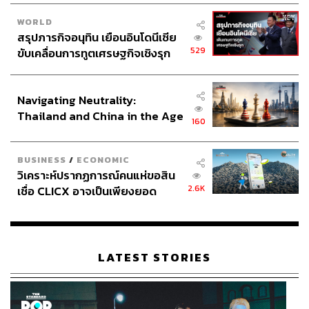
เสรีภาพในการพูดบนพื้นฐานความจริง 5. ความเท่าเทียมกัน
WORLD
ของทุกคน ไม่หยุดอยู่แค่นั้น อแมนด้ายังแสดงความคิดเห็น
สรุปภารกิจอนุทิน เยือนอินโดนีเซีย
ประเด็นการเมืองและสังคมอีกหลายเรื่อง ทั้งกรณีที่
วีระ แข็ง
529
ขับเคลื่อนการทูตเศรษฐกิจเชิงรุก
กสิการ ปลัดกระทรวงศึกษาธิการ พูดถึงเรื่องการไว้ผมยาว
ประกาศหุ้นส่วนยุทธศาสตร์ไทย –
ของนักเรียน จนเกิด
#ทรงผมบังเพื่อน โดยเธอทวีตข้อความ
อินโดนีเซีย
“ผมยาวเป็นศอก และได้เกียรตินิยมจากแคนาดา” หรือกรณี
Navigating Neutrality:
การบังคับใช้แอปพลิเคชันหมอชนะ เธอก็แสดงความเห็นผ่าน
Thailand and China in the Age
160
Twitter เอาไว้ว่า “อยากเห็นความจริงจังในการจัดการผู้
of a New Global Order
กระทำผิดและเป็นต้นเหตุในการระบาดของเชื้อ เช่น ผู้เปิดให้
มีการลักลอบขนแรงงานต่างด้าว ผู้ที่ปล่อยให้มีการลักลอบ
BUSINESS
/
ECONOMIC
เล่นการพนัน เหมือนกับที่จริงจังในการบังคับใช้กฎหมายกับ
วิเคราะห์ปรากฏการณ์คนแห่ขอสิน
2.6K
ประชาชนผู้ได้รับผลกระทบแบบนี้อย่างเท่าเทียม”
เชื่อ CLICX อาจเป็นเพียงยอด
ภูเขาน้ำแข็ง ของปัญหาหนี้ครัว
เรือนไทยที่ถูกซุกไว้
ส่วนในวันแห่งความรัก 14 กุมภาพันธ์ อแมนด้าก็ฝากวลีคมๆ
ชวนให้ฉุกคิดว่า “How can we talk about love when there’s
still violence on the street? เราจะพูดถึงวันแห่งความรักได้
LATEST STORIES
ยังไง เมื่อยังมีประชาชนถูกทำร้ายโดยเจ้าหน้าที่รัฐ?” เพราะ
ก่อนหน้านั้นเพียงวันเดียว เกิดการประทะกันระหว่างผู้ชุมนุม
เรียกร้องประชาธิปไตยกับเจ้าหน้าที่ของรัฐ เป็นต้น