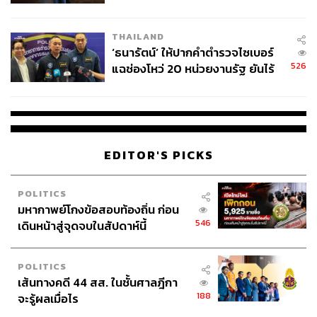
ก่อนจะมาเฉลยว่าป้า
พอลล่า ชูการ์ต
เสิร์ฟแกงหม้อใหญ่ให้
ชั่วคราว หลังเหตุใช้อาวุธปืนภายใน
กับแฟนนางามไทยเสียอย่างนั้น
โรงเรียนคลี่คลาย
THAILAND
‘ธนารัตน์’ ให้ปากคำตำรวจไซเบอร์
526
แฉช่องโหว่ 20 หน่วยงานรัฐ ยันไร้
นัยทางการเมือง
EDITOR'S PICKS
POLITICS
มหากาพย์โกงข้อสอบท้องถิ่น ก่อน
3. พูดในสิ่งที่คิดบนพื้นฐานของความจริง
546
เดินหน้าสู่จุดจบในสัปดาห์นี้
หลังจากครองตำแหน่ง Miss Universe Thailand ได้ไม่ถึง 1
POLITICS
สัปดาห์ อแมนด้าก็แสดงความคิดเห็นทางเมือง และแสดง
เส้นทางคดี 44 สส. ในชั้นศาลฎีกา
จุดยืน 5 ข้อที่เธอสนับสนุนคือ 1. ประชาธิปไตย 2. หลักการ
188
จะรู้ผลเมื่อไร
สิทธิมนุษยชน 3. ต่อต้านการใช้ความรุนแรงทุกรูปแบบ 4.