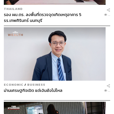
THAILAND
รอง ผบ.ตร. ลงพื้นที่ตรวจจุดเกิดเหตุอาคาร 5
...
รร.เทพศิรินทร์ นนทบุรี
นอกจากนี้ เธอยังแสดงความคิดเห็นในประเด็นปัญหาต่างๆ
ของโลก ไม่ว่าจะเป็นเรื่องการ
รัฐประหารในเมียนมา ความ
หลากหลายทางเพศ และ Asian Hate ฯลฯ จุดนี้ทำให้นางงาม
ECONOMIC
/
BUSINESS
ไม่ใช่ตุ๊กตากระเบื้องเคลือบที่แตะต้องไม่ได้ แต่กลายเป็นส่วน
ม่านเศรษฐกิจเปิด แต่เงินยังไม่ไหล
...
หนึ่งของประชากรโลกที่ไม่ได้มองและพูดแต่ว่าโลกสวยแล้ว
แต่อยากทำให้มันสวยขึ้นผ่านการแสดงออกของเธอที่ผู้คน
กำลังสนใจ