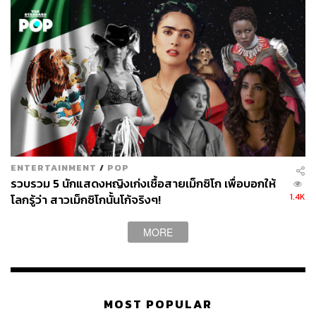
หมุน 540 องศา บนขาข้างเดียว อันเป็นท่าซิกเนเจอร์สำหรับ
การประกวดครั้งนี้ ก็ต้องใช้เวลาฝึกซ้อมถึง 3 เดือน นี่คือสิ่ง
เล็กๆ น้อยๆ ที่อาจเห็นบนเวทีแค่ไม่กี่นาที แต่มันจ
ะทำให้เธอ
เป็นที่จดจำตลอดไป
ENTERTAINMENT
/
POP
รวบรวม 5 นักแสดงหญิงเก่งเชื้อสายเม็กซิโก เพื่อบอกให้
1.4K
โลกรู้ว่า สาวเม็กซิโกนั้นโก้จริงๆ!
MORE
MOST POPULAR