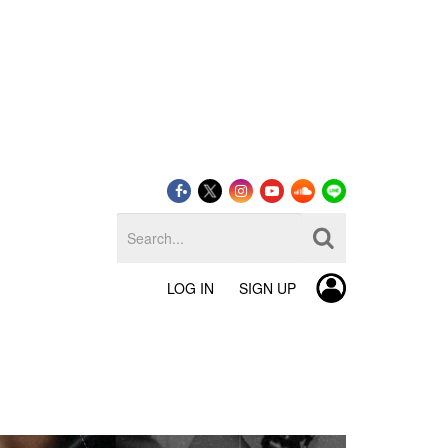
LOG IN
SIGN UP