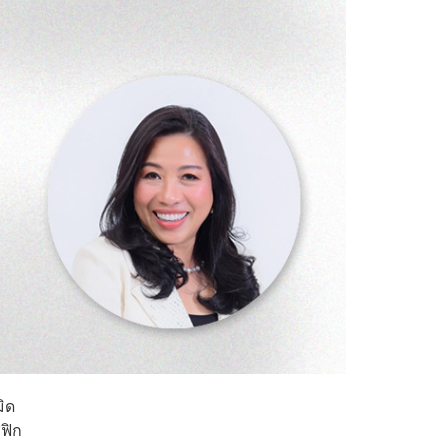
มิด
ิฟิก