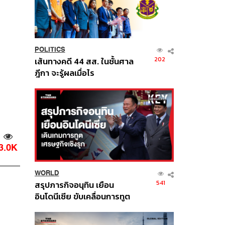
POLITICS
202
เส้นทางคดี 44 สส. ในชั้นศาล
ฎีกา จะรู้ผลเมื่อไร
3.0K
WORLD
541
สรุปภารกิจอนุทิน เยือน
อินโดนีเซีย ขับเคลื่อนการทูต
เศรษฐกิจเชิงรุก ประกาศหุ้น
ส่วนยุทธศาสตร์ไทย –