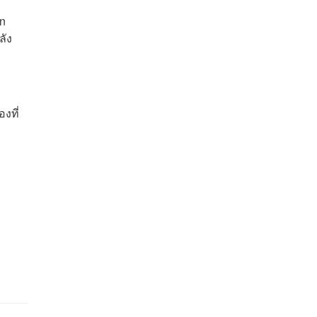
In
ลัง
งที่