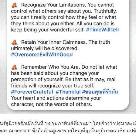
นรัฐนิวยอร์กเมื่อวันที่ 13 กุมภาพันธ์ที่ผ่านมา โดยอ้างว่าปฐมาละเ
ง Accenture ซึ่งถือเป็นคู่แข่งรายใหญ่ที่สุดในภูมิภาคเอเชีย-แปซ