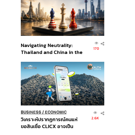
อินโดนีเซีย
Navigating Neutrality:
170
Thailand and China in the
Age of a New Global
Order
BUSINESS
/
ECONOMIC
2.6K
วิเคราะห์ปรากฏการณ์คนแห่
ขอสินเชื่อ CLICX อาจเป็น
เพียงยอดภูเขาน้ำแข็ง ของ