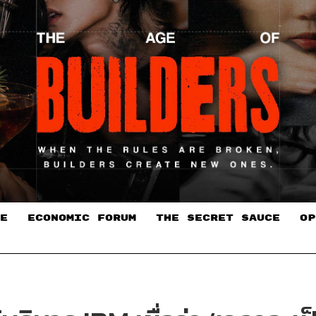
E
ECONOMIC FORUM
THE SECRET SAUCE​
OP