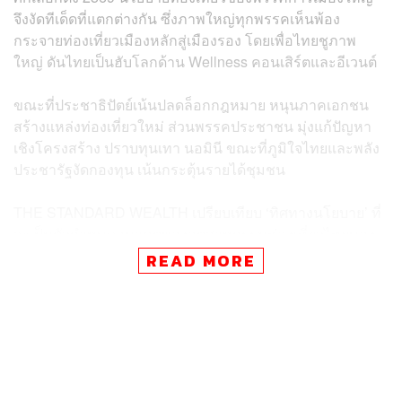
จึงงัดทีเด็ดที่แตกต่างกัน ซึ่งภาพใหญ่ทุกพรรคเห็นพ้อง
กระจายท่องเที่ยวเมืองหลักสู่เมืองรอง โดยเพื่อไทยชูภาพ
ใหญ่ ดันไทยเป็นฮับโลกด้าน Wellness คอนเสิร์ตและอีเวนต์
ขณะที่ประชาธิปัตย์เน้นปลดล็อกกฎหมาย หนุนภาคเอกชน
สร้างแหล่งท่องเที่ยวใหม่ ส่วนพรรคประชาชน มุ่งแก้ปัญหา
เชิงโครงสร้าง ปราบทุนเทา นอมินี ขณะที่ภูมิใจไทยและพลัง
ประชารัฐงัดกองทุน เน้นกระตุ้นรายได้ชุมชน
THE STANDARD WEALTH เปรียบเทียบ ‘ทิศทางนโยบาย’ ที่
จะเป็นตัวกำหนดอนาคตของอุตสาหกรรมท่องเที่ยวไทยของ
5 พรรคการเมือง พรรคไหนให้ความสำคัญเรื่องอะไรบ้าง
READ MORE