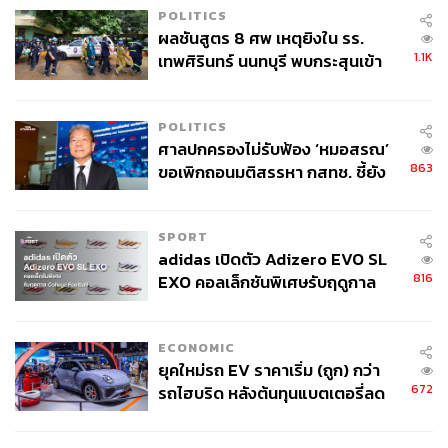
POLITICS
ผลชันสูตร 8 ศพ เหตุยิงใน รร.
1.1K
เทพศิรินทร์ นนทบุรี พบกระสุนเข้า
จุดสำคัญ ‘ศีรษะ-หน้าอก’ ครูถูกยิง
4 นัด จากระยะไกล
POLITICS
ศาลปกครองไม่รับฟ้อง ‘หมอสรณ’
863
ขอเพิกถอนมติสรรหา กสทช. ชี้ยัง
ไม่ใช่ผู้เดือดร้อนเสียหาย
SPORT
adidas เปิดตัว Adizero EVO SL
816
EXO คอลเล็กชันพิเศษรับฤดูกาล
College Football
ECONOMIC
ยุคใหม่รถ EV ราคาเริ่ม (ถูก) กว่า
672
รถไฮบริด หลังต้นทุนแบตเตอรี่ลด
ลง - จีนแห่บุกตลาดเกิดใหม่