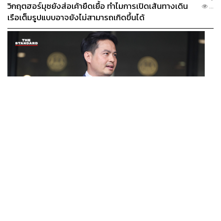
วิกฤตฮอร์มุซยังส่อเค้ายืดเยื้อ ทำไมการเปิดเส้นทางเดิน
...
เรือเต็มรูปแบบอาจยังไม่สามารถเกิดขึ้นได้
POLITICS
/
THAILAND
ภราดรมอง ก.ท่องเที่ยวฯ ขอใช้งบจาก พ.ร.ก. กู้เงินฯ ทำ
...
โครงการไทยเที่ยวไทยพลัส ถือว่าเข้าเกณฑ์กู้เงินฉุกเฉิน