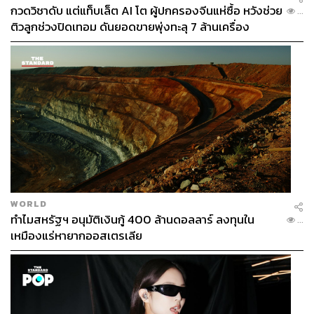
กวดวิชาดับ แต่แท็บเล็ต AI โต ผู้ปกครองจีนแห่ซื้อ หวังช่วย
...
ติวลูกช่วงปิดเทอม ดันยอดขายพุ่งทะลุ 7 ล้านเครื่อง
WORLD
ทำไมสหรัฐฯ อนุมัติเงินกู้ 400 ล้านดอลลาร์ ลงทุนใน
...
เหมืองแร่หายากออสเตรเลีย