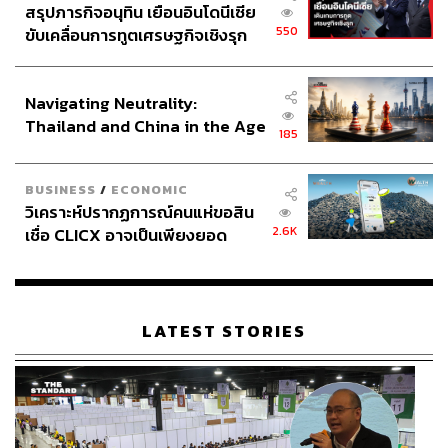
สรุปภารกิจอนุทิน เยือนอินโดนีเซีย
550
ขับเคลื่อนการทูตเศรษฐกิจเชิงรุก
ประกาศหุ้นส่วนยุทธศาสตร์ไทย –
อินโดนีเซีย
Navigating Neutrality:
Thailand and China in the Age
185
of a New Global Order
BUSINESS
/
ECONOMIC
วิเคราะห์ปรากฏการณ์คนแห่ขอสิน
2.6K
เชื่อ CLICX อาจเป็นเพียงยอด
ภูเขาน้ำแข็ง ของปัญหาหนี้ครัว
เรือนไทยที่ถูกซุกไว้
LATEST STORIES