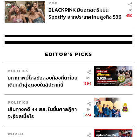
POP
BLACKPINK มียอดสตรีมบน
430
Spotify จากประเทศไทยสูงถึง 536
ล้านครั้ง ตลอด 10 ปีที่ผ่านมา
EDITOR'S PICKS
POLITICS
มหากาพย์โกงข้อสอบท้องถิ่น ก่อน
594
เดินหน้าสู่จุดจบในสัปดาห์นี้
POLITICS
เส้นทางคดี 44 สส. ในชั้นศาลฎีกา
224
จะรู้ผลเมื่อไร
WORLD