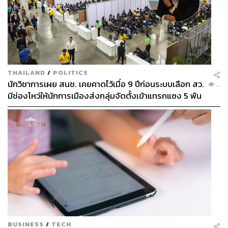
THAILAND
/
POLITICS
นักวิชาการเผย สนช. เคยคาดไว้เมื่อ 9 ปีก่อนระบบเลือก สว.
...
มีช่องโหว่ให้นักการเมืองส่งกลุ่มจัดตั้งเข้าแทรกแซง 5 พัน
ล้านยึดประเทศได้
BUSINESS
/
TECH