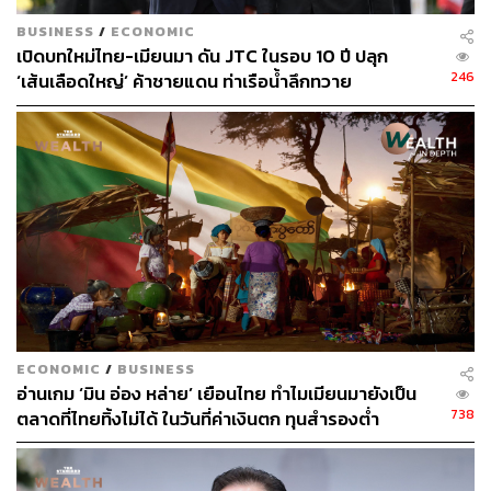
จิรันธนิน กมลเลิศ
BUSINESS
/
ECONOMIC
Content Creator ประจำ THE STANDARD
เปิดบทใหม่ไทย-เมียนมา ดัน JTC ในรอบ 10 ปี ปลุก
WEALTH
246
‘เส้นเลือดใหญ่’ ค้าชายแดน ท่าเรือน้ำลึกทวาย
ECONOMIC
/
BUSINESS
อ่านเกม ‘มิน อ่อง หล่าย’ เยือนไทย ทำไมเมียนมายังเป็น
738
ตลาดที่ไทยทิ้งไม่ได้ ในวันที่ค่าเงินตก ทุนสำรองต่ำ