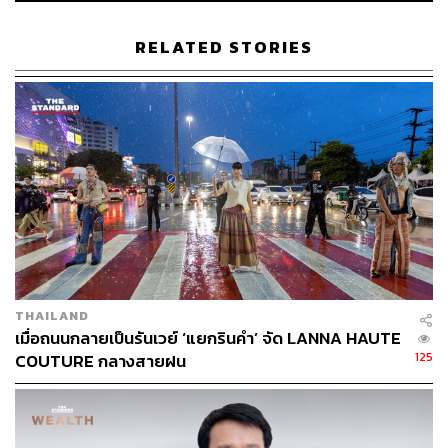
RELATED STORIES
ภาพประกอบ:
กริน วสุรัฐกร
เกาะติดความเคลื่อนไหว เลือกตั้ง 2569 :
ข่าวล่าสุด บท
วิเคราะห์ กติกาการเลือกตั้ง และ รายงานสด ผลการเลือกตั้ง
2569 แบบเรียลไทม์ ได้ที่
https://thestandard.co/election256
9/
Facebook:
THE STANDARD
YouTube:
THE STANDARD
THAILAND
เมื่อถนนกลายเป็นรันเวย์ ‘แยกรินคำ’ จัด LANNA HAUTE
125
COUTURE กลางสายฝน
สามารถติดตาม THE STANDARD WEALTH
ผ่านแอปพลิเคชันต่างๆ ที่คุณสะดวกหรือใช้งานอยู่แล้วได้เลย