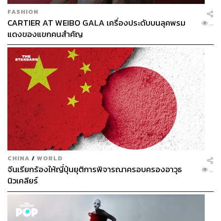
FASHION
CARTIER AT WEIBO GALA เครื่องประดับบนลุคพรม
...
แดงของแขกคนสำคัญ
CHINA
/
WORLD
จีนเรียกร้องให้ญี่ปุ่นยุติการพิจารณาครอบครองอาวุธ
...
นิวเคลียร์