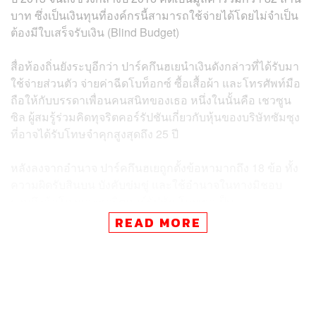
บาท
ซึ่งเป็นเงินทุนที่องค์กรนี้สามารถใช้จ่ายได้โดยไม่จำเป็น
ต้องมีใบเสร็จรับเงิน (Blind Budget)
สื่อท้องถิ่นยังระบุอีกว่า ปาร์คกึนฮเย
นำเงินดังกล่าวที่ได้รับมา
ใช้จ่ายส่วนตัว จ่ายค่าฉีดโบท็อกซ์ ซื้อเสื้อผ้า และโทรศัพท์มือ
ถือให้กับบรรดาเพื่อนคนสนิทของเธอ หนึ่งในนั้นคือ เชวซูน
ซิล ผู้สมรู้ร่วมคิดทุจริตคอร์รัปชันเกี่ยวกับหุ้นของบริษัทซัมซุง
ที่อาจได้รับโทษจำคุกสูงสุดถึง 25 ปี
หลังลงจากอำนาจ ปาร์คกึนฮเยถูกตั้งข้อหามากถึง 18 ข้อ ทั้ง
ความผิดรับสินบน บังคับข่มขู่ และใช้อำนาจในทางมิชอบ
รวมถึงฉ้อโกงและทุจริตคอร์รัปชัน โดยเธอเป็น
ประธานาธิบดีคนแรกของเกาหลีใต้ที่ถูกจับกุมและถูกปลดให้
READ MORE
พ้นจากตำแหน่งผู้นำประเทศด้วยข้อกล่าวหาที่มากขนาดนี้
โดยอดีตหัวหน้าหน่วยข่าวกรองทั้งสองคนก็กำลังอยู่ใน
ระหว่างการสืบสวนและดำเนินคดีตามกฎหมาย หากพบว่า
กระทำความผิดจริง