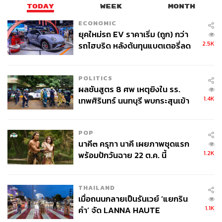
TODAY
WEEK
MONTH
ECONOMIC
ยุคใหม่รถ EV ราคาเริ่ม (ถูก) กว่า
2.5K
รถไฮบริด หลังต้นทุนแบตเตอรี่ลด
ลง - จีนแห่บุกตลาดเกิดใหม่
POLITICS
ผลชันสูตร 8 ศพ เหตุยิงใน รร.
1.4K
เทพศิรินทร์ นนทบุรี พบกระสุนเข้า
จุดสำคัญ ‘ศีรษะ-หน้าอก’ ครูถูกยิง
4 นัด จากระยะไกล
POP
นาคี๓ ครุฑา นาคี เผยภาพชุดแรก
1.2K
พร้อมปักวันฉาย 22 ต.ค. นี้
THAILAND
เมื่อถนนกลายเป็นรันเวย์ ‘แยกริน
1.1K
คำ’ จัด LANNA HAUTE
COUTURE กลางสายฝน