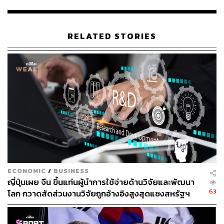
162
RELATED STORIES
ABOUT THE AUTHOR
ณรงค์กร มโนจันทร์เพ็ญ
Content Creator กองบรรณาธิการข่าว THE
STANDARD
ECONOMIC
/
BUSINESS
ญี่ปุ่นเผย จีน ขึ้นแท่นผู้นำการใช้จ่ายด้านวิจัยและพัฒนา
63
โลก กวาดสัดส่วนงานวิจัยถูกอ้างอิงสูงสุดแซงสหรัฐฯ