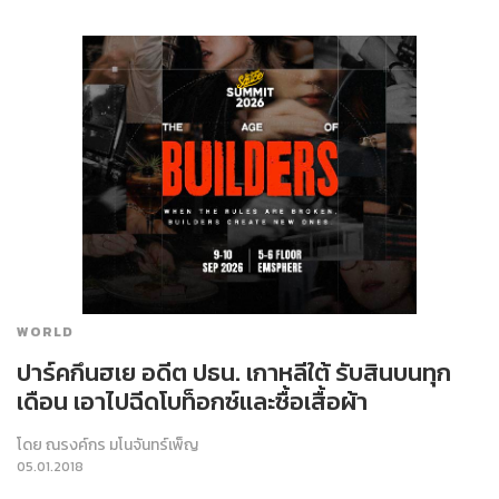
WORLD
ปาร์คกึนฮเย อดีต ปธน. เกาหลีใต้ รับสินบนทุก
เดือน เอาไปฉีดโบท็อกซ์และซื้อเสื้อผ้า
โดย
ณรงค์กร มโนจันทร์เพ็ญ
05.01.2018