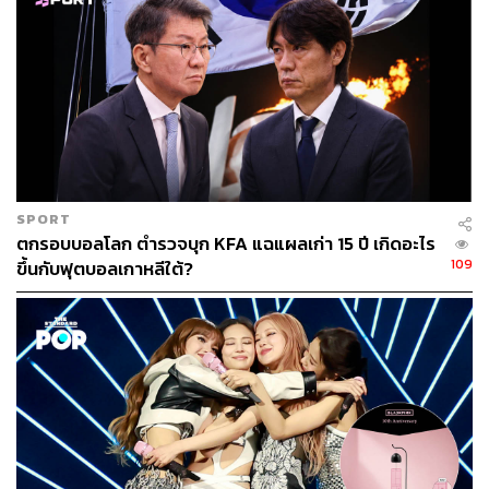
SPORT
ตกรอบบอลโลก ตำรวจบุก KFA แฉแผลเก่า 15 ปี เกิดอะไร
109
ขึ้นกับฟุตบอลเกาหลีใต้?