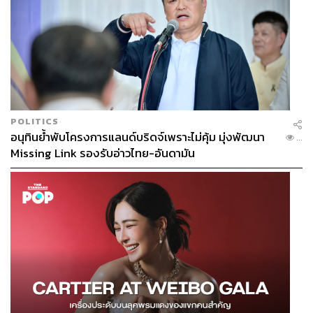
POLITICS
อนุทินย้ำพับโครงการแลนด์บริดจ์เพราะไม่คุ้ม มุ่งพัฒนา
...
Missing Link รองรับอ่าวไทย-อันดามัน