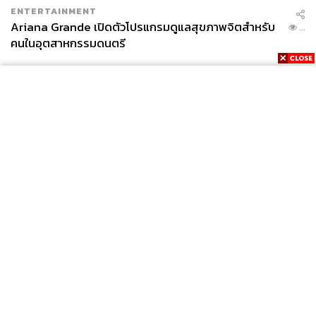
ENTERTAINMENT
Ariana Grande เปิดตัวโปรแกรมดูแลสุขภาพจิตสำหรับ
...
คนในอุตสาหกรรมดนตรี
News
Wealth
Pop
Podcast
Video
Now
Opinion
Careers
Events
Privacy
About
Contact
Policy
FOR
ADVERTISING
MEMBERSHIP