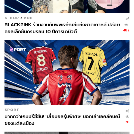
K-POP
/
POP
BLACKPINK ร่วมงานกับพิพิธภัณฑ์แห่งชาติเกาหลี ปล่อย
482
คอลเล็กชันครบรอบ 10 ปีการเดบิวต์
SPORT
มากกว่าเกมปรีซีซัน! ‘เสื้อบอลรุ่นพิเศษ’ บอกเล่าเอกลักษณ์
78
ของแต่ละเมือง