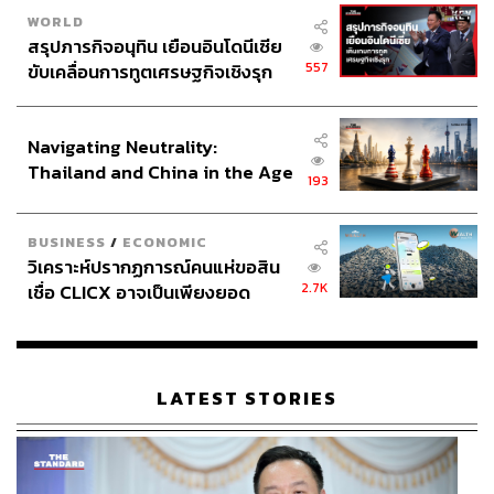
WORLD
สรุปภารกิจอนุทิน เยือนอินโดนีเซีย
557
ขับเคลื่อนการทูตเศรษฐกิจเชิงรุก
ประกาศหุ้นส่วนยุทธศาสตร์ไทย –
อินโดนีเซีย
Navigating Neutrality:
Thailand and China in the Age
193
of a New Global Order
BUSINESS
/
ECONOMIC
วิเคราะห์ปรากฏการณ์คนแห่ขอสิน
2.7K
เชื่อ CLICX อาจเป็นเพียงยอด
ภูเขาน้ำแข็ง ของปัญหาหนี้ครัว
เรือนไทยที่ถูกซุกไว้
LATEST STORIES