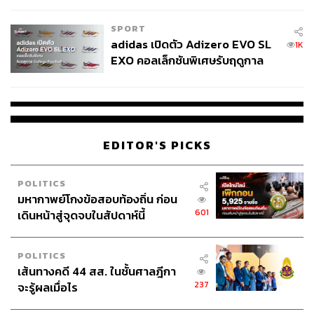
SPORT
adidas เปิดตัว Adizero EVO SL
1K
EXO คอลเล็กชันพิเศษรับฤดูกาล
College Football
EDITOR'S PICKS
POLITICS
มหากาพย์โกงข้อสอบท้องถิ่น ก่อน
601
เดินหน้าสู่จุดจบในสัปดาห์นี้
POLITICS
เส้นทางคดี 44 สส. ในชั้นศาลฎีกา
237
จะรู้ผลเมื่อไร