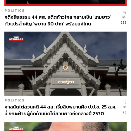
ด้าน ศรชัย ชูวิเชียร ผู้ช่วยเลขาธิการ ป.ป.ช. กล่าวว่า หลัง
POLITICS
จากปารีณายื่นเรื่อง ทาง ป.ป.ช. จะรับเรื่องเข้าสู่กระบวนการ
คดีจริยธรรม 44 สส. อดีตก้าวไกล กลายเป็น ‘เกมยาว’
ตรวจสอบดูว่าเรื่องอยู่ในอำนาจ ป.ป.ช. หรือไม่ เท่าที่ทราบ
233
ตัวแปรสำคัญ ‘พยาน 60 ปาก’ พร้อมแค่ไหน
กรณี พล.ต.อ. เสรีพิศุทธ์ เคยมีกรณี ศรีสุวรรณ จรรยา มายื่น
ให้ตรวจสอบไว้ในบางส่วนแล้ว ป.ป.ช. ก็รับเรื่องตรวจสอบไว้
เช่นกัน
POLITICS
ศาลนัดไต่สวนคดี 44 สส. เริ่มสืบพยานฝั่ง ป.ป.ช. 25 ส.ค.
73
นี้ ขณะฝ่ายผู้คัดค้านนัดไต่สวนยาวถึงกลางปี 2570