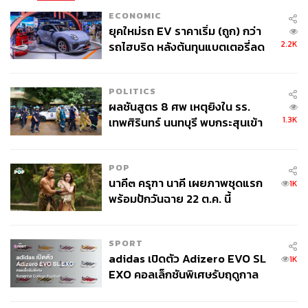
ECONOMIC
ยุคใหม่รถ EV ราคาเริ่ม (ถูก) กว่า
2.2K
รถไฮบริด หลังต้นทุนแบตเตอรี่ลด
ลง - จีนแห่บุกตลาดเกิดใหม่
POLITICS
ผลชันสูตร 8 ศพ เหตุยิงใน รร.
1.3K
เทพศิรินทร์ นนทบุรี พบกระสุนเข้า
จุดสำคัญ ‘ศีรษะ-หน้าอก’ ครูถูกยิง
4 นัด จากระยะไกล
POP
นาคี๓ ครุฑา นาคี เผยภาพชุดแรก
1K
พร้อมปักวันฉาย 22 ต.ค. นี้
SPORT
adidas เปิดตัว Adizero EVO SL
1K
EXO คอลเล็กชันพิเศษรับฤดูกาล
TAGS:
คณะกรรมการป้องกันและปราบปรามการทุจริตแห่งชาติ
College Football
(ป.ป.ช.)
เสรีพิศุทธ์ เตมียเวส
ปารีณา ไกรคุปต์
ท่าเรือ