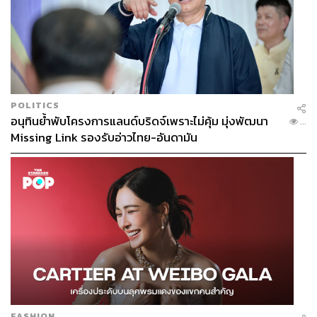
POLITICS
อนุทินย้ำพับโครงการแลนด์บริดจ์เพราะไม่คุ้ม มุ่งพัฒนา
...
Missing Link รองรับอ่าวไทย-อันดามัน
FASHION