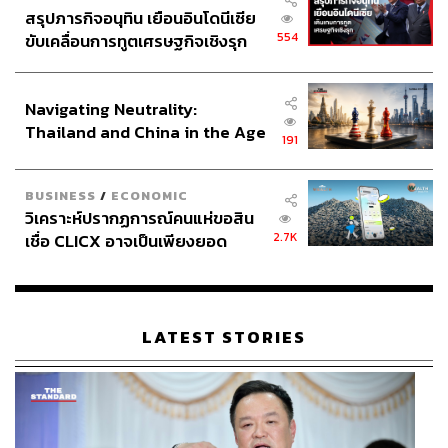
ชาติกล้า สำเนียงแจ่ม
สรุปภารกิจอนุทิน เยือนอินโดนีเซีย
ช่างภาพข่าว ประจำสำนักข่าว THE
STANDARD
554
ขับเคลื่อนการทูตเศรษฐกิจเชิงรุก
ประกาศหุ้นส่วนยุทธศาสตร์ไทย –
อินโดนีเซีย
Navigating Neutrality:
Thailand and China in the Age
191
of a New Global Order
BUSINESS
/
ECONOMIC
วิเคราะห์ปรากฏการณ์คนแห่ขอสิน
2.7K
เชื่อ CLICX อาจเป็นเพียงยอด
ภูเขาน้ำแข็ง ของปัญหาหนี้ครัว
เรือนไทยที่ถูกซุกไว้
LATEST STORIES