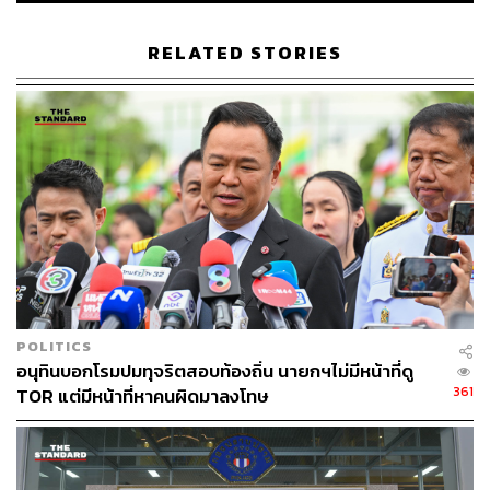
ไม่รู้ว่าอนุกรรมการ ป.ป.ช. ละเว้นการปฏิบัติหน้าที่หรือ
ไม่ เทียบกับคดีตนที่ชี้มูลความผิดรวดเร็ว
RELATED STORIES
เอาผิดผู้บัญชาการตำรวจแห่งชาติ (ผบ.ตร.) และตำรวจ
ที่เกี่ยวข้อง จากกรณีกองบังคับการปราบปรามการกระ
ทำความผิดเกี่ยวกับทรัพยากรธรรมชาติและสิ่ง
แวดล้อม (บก.ปทส.) หารือว่าหากมีคำสั่งศาลให้รื้อสิ่ง
รุกล้ำลำน้ำจะถือเป็นหลักฐานใหม่ในการส่งอัยการฟ้อง
คดีได้หรือไม่ แต่ทางสำนักงานตำรวจแห่งชาติ (ตร.)
กลับไม่ให้คำตอบ ขอให้ตรวจสอบการทำหน้าที่ตำรวจ
ว่าล่าช้า หรือเพิกเฉยการปฏิบัติหน้าที่หรือไม่ ที่ไม่
ดำเนินการให้เป็นไปตามคำสั่งศาลปกครอง
POLITICS
อนุทินบอกโรมปมทุจริตสอบท้องถิ่น นายกฯไม่มีหน้าที่ดู
เอาผิดทางจริยธรรม พล.ต.อ. เสรีพิศุทธ์ กรณีสร้างท่า
361
TOR แต่มีหน้าที่หาคนผิดมาลงโทษ
เทียบเรือรุกแม่น้ำเจ้าพระยา ซึ่งเมื่อวันที่ 10 กุมภาพันธ์
2564 อธิบดีกรมป่าไม้แจ้งความเอาผิด พล.ต.อ. เสรี
พิศุทธ์ ที่สถานีตำรวจนครบาล (สน.) บางโพ กรณีสร้าง
ท่าเทียบเรือไม่ตรงตามแบบกับที่กรมเจ้าท่าอนุญาตเอา