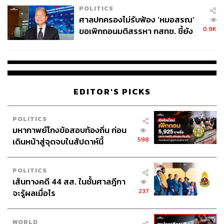
กรรมาธิการป้องกันปราบปรามการทุจริตและประพฤติมิ
POLITICS
ชอบ (กมธ.ป.ป.ช.)
ศาลปกครองไม่รับฟ้อง ‘หมอสรณ’
การบุกรุก
0.9K
ขอเพิกถอนมติสรรหา กสทช. ชี้ยัง
ไม่ใช่ผู้เดือดร้อนเสียหาย
EDITOR'S PICKS
POLITICS
59
มหากาพย์โกงข้อสอบท้องถิ่น ก่อน
598
เดินหน้าสู่จุดจบในสัปดาห์นี้
ABOUT THE AUTHOR
POLITICS
THE STANDARD TEAM
เส้นทางคดี 44 สส. ในชั้นศาลฎีกา
กองบรรณาธิการ THE STANDARD
237
จะรู้ผลเมื่อไร
ABOUT THE PHOTOGRAPHER
WORLD