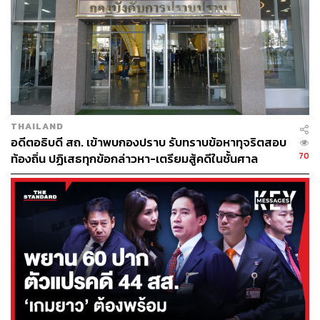
ไว้ ขอให้ ป.ป.ช. ดำเนินคดีทางจริยธรรมกับ พล.ต.อ.
เสรีพิศุทธ์ และเร่งดำเนินคดีนี้โดยเร็ว
ให้ตรวจสอบจริยธรรม ยุทธพงศ์ จรัสเสถียร รองหัวหน้า
พรรคเพื่อไทย กรณีใช้อำนาจหน้าที่ ส.ส. และ
กรรมาธิการ (กมธ.) งบประมาณ แถลงข่าวบิดเบือน
กรณีการจัดซื้อเรือดำน้ำของกองทัพเรือ ทำให้รัฐเกิด
THAILAND
ความเสียหาย และถูกกองทัพเรือแจ้งความเอาผิด ไม่
อดีตอธิบดี สถ. เข้าพบกองปราบ รับทราบข้อหาทุจริตสอบ
อยากให้ ส.ส. ใช้ตำแหน่งสร้างความเน่าเฟะในสภา
70
ท้องถิ่น ปฏิเสธทุกข้อกล่าวหา-เตรียมสู้คดีในชั้นศาล
การแถลงข่าวควรมีข้อเท็จจริง ไม่บิดเบือนข้อมูลให้รัฐ
เสียหาย
กรณี ประเสริฐ จันทรรวงทอง เลขาธิการพรรคเพื่อไทย และผู้
ดำรงตำแหน่งทางการเมืองรายอื่น ที่มีการครอบครองที่ดิน
รัฐโดยไม่ถูกต้องตามกฎหมายนั้น เชื่อว่าหลังจาก ป.ป.ช. เห็น
คำพิพากษาศาลในคดีของตน คงไม่ใช่เรื่องยากในการตรวจ
สอบ จะไม่ใช้เวลานานกว่าคดีของตน