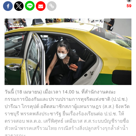
59
วันนี้ (18 เมษายน) เมื่อเวลา 14.00 น. ที่สำนักงานคณะ
กรรมการป้องกันและปราบปรามการทุจริตแห่งชาติ (ป.ป.ช.)
ปารีณา ไกรคุปต์ อดีตสมาชิกสภาผู้แทนราษฎร (ส.ส.) จังหวัด
ราชบุรี พรรคพลังประชารัฐ ยื่นเรื่องร้องเรียนต่อ ป.ป.ช. ให้
ตรวจสอบ พล.ต.อ. เสรีพิศุทธ์ เตมียเวส ส.ส.ระบบบัญชีรายชื่อ
หัวหน้าพรรคเสรีรวมไทย กรณีสร้างสิ่งปลูกสร้างรุกล้ำลำน้ำ
สาธารณะ