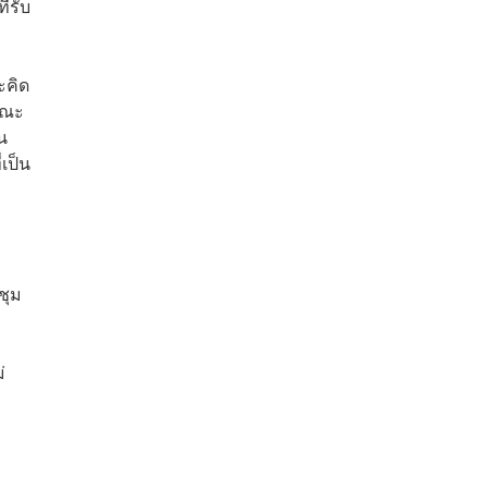
่รับ
ะคิด
นคณะ
น
่เป็น
ชุม
่