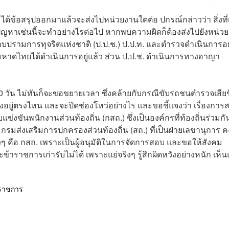
ด้ข้อสรุปออกมาแล้วจะส่งไปหน่วยงานใดต่อ ปกรณ์กล่าวว่า สิ่งที่
ดปัญหาเช่นนี้จะทำอย่างไรต่อไป หากพบความผิดก็ต้องส่งไปยังหน่ว
าบปรามการทุจริตแห่งชาติ (ป.ป.ช.) ป.ป.ท. และตำรวจดำเนินการอยู
มหาดไทยได้ดำเนินการอยู่แล้ว ส่วน ป.ป.ช. ดำเนินการทางอาญา
 30 วัน ไม่ทันก็จะขอขยายเวลา ซึ่งคล้ายกับกรณีขับรถชนตำรวจเสียช
งอยู่ตรงไหน และจะปิดช่องโหว่อย่างไร และขอชี้แจงว่า เรื่องการ
ขันพนักงานส่วนท้องถิ่น (กสถ.) ซึ่งเป็นองค์กรที่ท้องถิ่นร่วมกัน
นมา กรมส่งเสริมการปกครองส่วนท้องถิ่น (สถ.) ที่เป็นฝ่ายเลขานุการ 
ิงๆ คือ กสถ. เพราะเป็นผู้อนุมัติในการจัดการสอบ และขอให้สังคม
ะข้าราชการเก่ารับไม่ได้ เพราะแย่จริงๆ รู้สึกผิดหวังอย่างหนัก เห็น
ราชการ