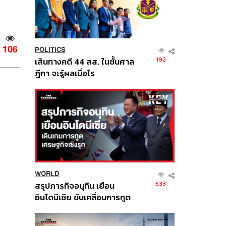
106
POLITICS
192
เส้นทางคดี 44 สส. ในชั้นศาล
ฎีกา จะรู้ผลเมื่อไร
WORLD
533
สรุปภารกิจอนุทิน เยือน
อินโดนีเซีย ขับเคลื่อนการทูต
เศรษฐกิจเชิงรุก ประกาศหุ้น
ส่วนยุทธศาสตร์ไทย –