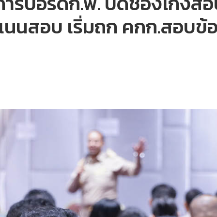
ารบอร์ดก.พ. ปิดช่องโกงสอบ
ะแนนสอบ เริ่มถก คกก.สอบข้อเท