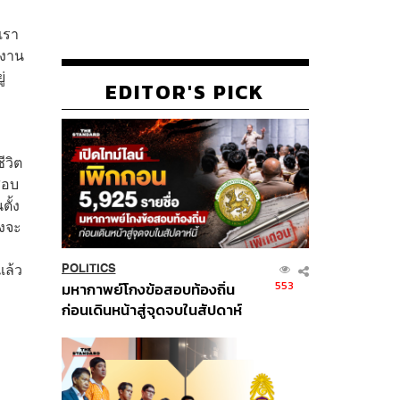
เรา
ยงาน
่
EDITOR'S PICK
ีวิต
สอบ
ตั้ง
คงจะ
แล้ว
POLITICS
553
มหากาพย์โกงข้อสอบท้องถิ่น
ก่อนเดินหน้าสู่จุดจบในสัปดาห์
นี้