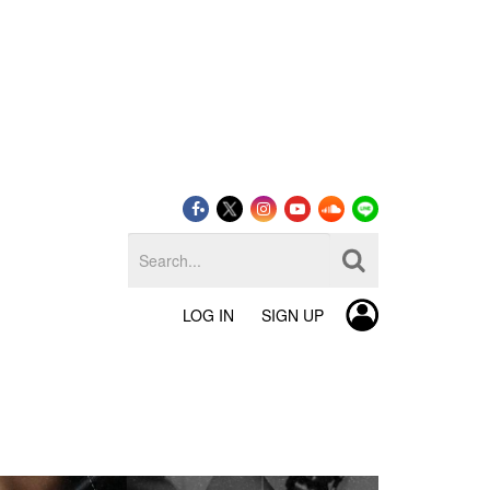
LOG IN
SIGN UP