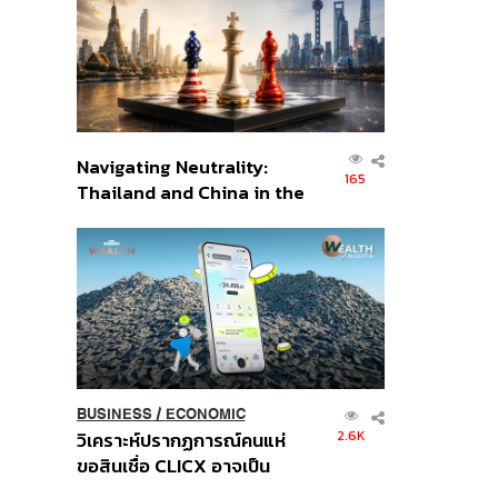
อินโดนีเซีย
Navigating Neutrality:
165
Thailand and China in the
Age of a New Global
Order
BUSINESS
/
ECONOMIC
2.6K
วิเคราะห์ปรากฏการณ์คนแห่
ขอสินเชื่อ CLICX อาจเป็น
เพียงยอดภูเขาน้ำแข็ง ของ