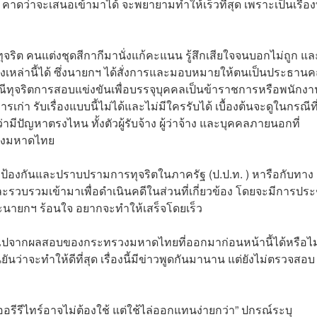
คาดว่าจะเสนอเข้ามาได้ จะพยายามทำให้เร็วที่สุด เพราะเป็นเรื่องที
จริต คนแต่งชุดสีกากีมานั่งแก้คะแนน รู้สึกเสียใจจนบอกไม่ถูก แล
เรื่องเหล่านี้ได้ ซึ่งนายกฯ ได้สั่งการและมอบหมายให้ตนเป็นประธา
ุจริตการสอบแข่งขันเพื่อบรรจุบุคคลเป็นข้าราชการหรือพนักงา
เก่า รับเรื่องแบบนี้ไม่ได้และไม่มีใครรับได้ เบื้องต้นจะดูในกรณีที
ญหาตรงไหน ทั้งตัวผู้รับจ้าง ผู้ว่าจ้าง และบุคคลภายนอกที่
รวงมหาดไทย
้องกันและปราบปรามการทุจริตในภาครัฐ (ป.ป.ท. ) หารือกับทาง
และรวบรวมเข้ามาเพื่อดำเนินคดีในส่วนที่เกี่ยวข้อง โดยจะมีการประ
นายกฯ ร้อนใจ อยากจะทำให้เสร็จโดยเร็ว
นือไปจากผลสอบของกระทรวงมหาดไทยที่ออกมาก่อนหน้านี้ได้หรือไม
ยันว่าจะทำให้ดีที่สุด เรื่องนี้มีข่าวพูดกันมานาน แต่ยังไม่ตรวจสอบ
ีเออรีรีไทร์อาจไม่ต้องใช้ แต่ใช้ไล่ออกแทนง่ายกว่า” ปกรณ์ระบุ